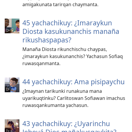
amigakunata tarirqan chaymanta.
45 yachachikuy: ¿Imaraykun
Diosta kasukunanchis manaña
rikushaspapas?
Manaña Diosta rikunchischu chaypas,
¿imaraykun kasukunanchis? Yachasun Sofiaq
ruwasqanmanta.
44 yachachikuy: Ama pisipaychu
¿Imaynan tarikunki runakuna mana
uyarikuqtinku? Carlitoswan Sofiawan imachus
ruwasqankumanta yachasun.
43 yachachikuy: ¿Uyarinchu