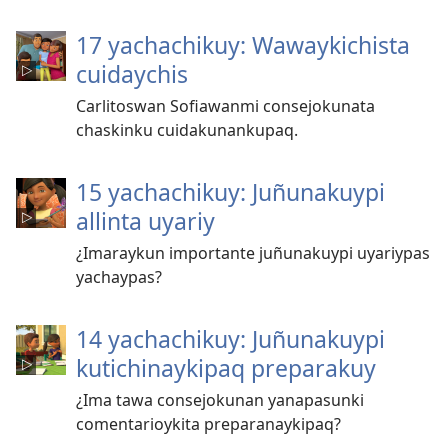
17 yachachikuy: Wawaykichista
cuidaychis
Carlitoswan Sofiawanmi consejokunata
chaskinku cuidakunankupaq.
15 yachachikuy: Juñunakuypi
allinta uyariy
¿Imaraykun importante juñunakuypi uyariypas
yachaypas?
14 yachachikuy: Juñunakuypi
kutichinaykipaq preparakuy
¿Ima tawa consejokunan yanapasunki
comentarioykita preparanaykipaq?