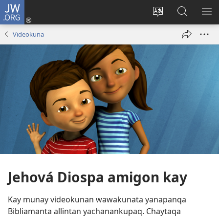
JW.ORG
Sutiykiwan
jaykuy
Direccionpi simi
JW.ORG
QH
(abre
akllay
nisqapi
ME
Videokuna
una
maskhay
nueva
ventana)
Jehová Diospa amigon kay
Kay munay videokunan wawakunata yanapanqa
Bibliamanta allintan yachanankupaq. Chaytaqa