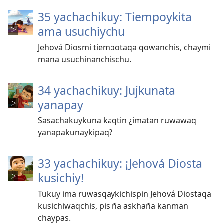
35 yachachikuy: Tiempoykita
ama usuchiychu
Jehová Diosmi tiempotaqa qowanchis, chaymi
mana usuchinanchischu.
34 yachachikuy: Jujkunata
yanapay
Sasachakuykuna kaqtin ¿imatan ruwawaq
yanapakunaykipaq?
33 yachachikuy: ¡Jehová Diosta
kusichiy!
Tukuy ima ruwasqaykichispin Jehová Diostaqa
kusichiwaqchis, pisiña askhaña kanman
chaypas.