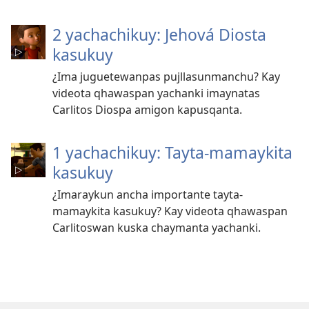
2 yachachikuy: Jehová Diosta
kasukuy
¿Ima juguetewanpas pujllasunmanchu? Kay
videota qhawaspan yachanki imaynatas
Carlitos Diospa amigon kapusqanta.
1 yachachikuy: Tayta-mamaykita
kasukuy
¿Imaraykun ancha importante tayta-
mamaykita kasukuy? Kay videota qhawaspan
Carlitoswan kuska chaymanta yachanki.