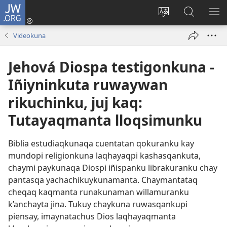
JW.ORG
Sutiykiwan
jaykuy
Direccionpi simi
JW.ORG
QH
(abre
akllay
nisqapi
ME
Videokuna
una
maskhay
nueva
Jehová Diospa testigonkuna -
ventana)
Iñiyninkuta ruwaywan
rikuchinku, juj kaq:
Tutayaqmanta lloqsimunku
Biblia estudiaqkunaqa cuentatan qokuranku kay
mundopi religionkuna laqhayaqpi kashasqankuta,
chaymi paykunaqa Diospi iñispanku librakuranku chay
pantasqa yachachikuykunamanta. Chaymantataq
cheqaq kaqmanta runakunaman willamuranku
k’anchayta jina. Tukuy chaykuna ruwasqankupi
piensay, imaynatachus Dios laqhayaqmanta