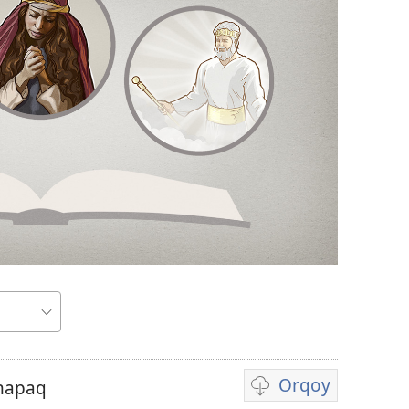
r
Orqoy
napaq
Videopi