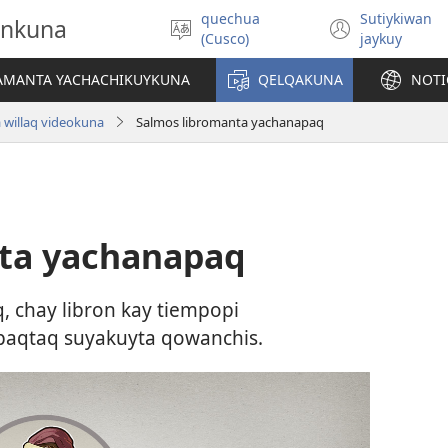
quechua
Sutiykiwan
onkuna
Simita
(abre
(Cusco)
jaykuy
akllay
una
nueva
IAMANTA YACHACHIKUYKUNA
QELQAKUNA
NOTI
ventan
 willaq videokuna
Salmos libromanta yachanapaq
nta yachanapaq
 chay libron kay tiempopi
paqtaq suyakuyta qowanchis.