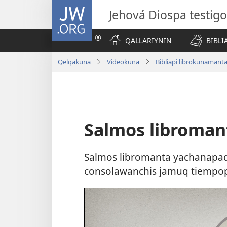
JW.ORG
Jehová Diospa testig
QALLARIYNIN
BIBL
Qelqakuna
Videokuna
Bibliapi librokunamanta
Salmos libroma
Salmos libromanta yachanapaq,
consolawanchis jamuq tiempo