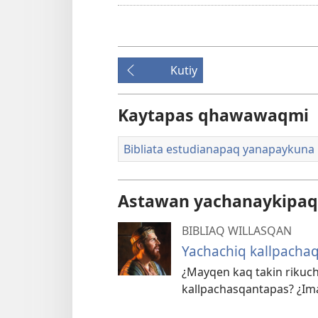
Kutiy
Kaytapas qhawawaqmi
Bibliata estudianapaq yanapaykuna
Astawan yachanaykipaq
BIBLIAQ WILLASQAN
Yachachiq kallpachaq
¿Mayqen kaq takin riku
kallpachasqantapas? ¿Ima