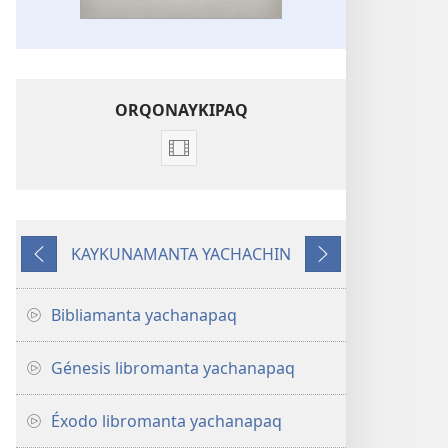
ORQONAYKIPAQ
Videopi
grabasqakunata
horqonaykipaq
Bibliapi
KAYKUNAMANTA YACHACHIN
librokunamanta
Kutiy
Qatimuq
willaq
videokuna
Bibliamanta yachanapaq
Génesis libromanta yachanapaq
Éxodo libromanta yachanapaq