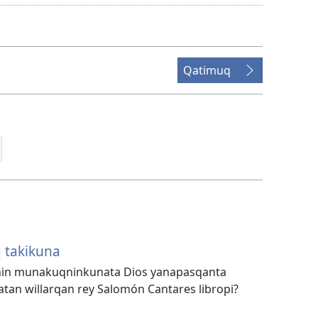
grabasqakunata
horqonaykipaq
Qatimuq
 takikuna
chin munakuqninkunata Dios yanapasqanta
tan willarqan rey Salomón Cantares libropi?