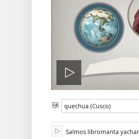
Reproduci
video
Rimasqayki
simita
akllanaykipaq
Salmos libromanta yacha
Qallariy