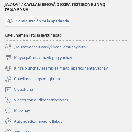
®
JW.ORG
/ KAYLLAN JEHOVÁ DIOSPA TESTIGONKUNAQ
PAGINANQA
Configuración de la apariencia
Kaykunaman ratulla jaykunapaq
¿Munawaqchu wasiykiman jamunaykuta?
Maypi juñunakunaykipaq yachay
(abre
una
Kinsa p'unchay asamblea maypi aparikunanta yachay
(abre
nueva
una
ventana)
Chayllaraq lloqsimuqkuna
nueva
ventana)
Videokuna
Videos con audiodescripciones
Maskhay
Autoridadkunapaq willakuy
Yanapay