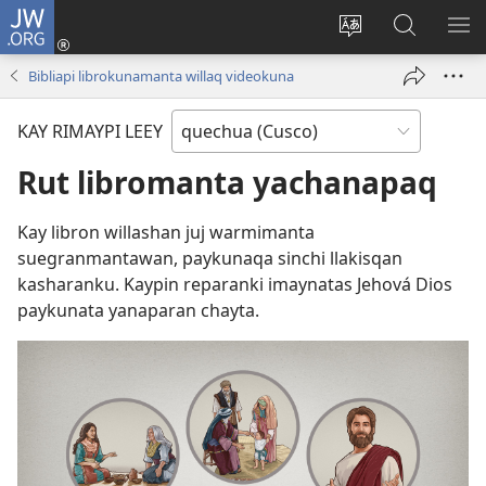
JW.ORG
Sutiykiwan
jaykuy
Direccionpi simi
JW.ORG
QH
(abre
akllay
nisqapi
ME
Bibliapi librokunamanta willaq videokuna
una
maskhay
nueva
KAY RIMAYPI LEEY
ventana)
Rut libromanta yachanapaq
Kay libron willashan juj warmimanta
suegranmantawan, paykunaqa sinchi llakisqan
kasharanku. Kaypin reparanki imaynatas Jehová Dios
paykunata yanaparan chayta.