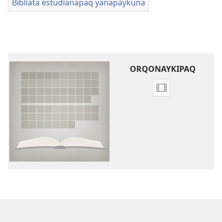
Bibliata estudianapaq yanapaykuna
ORQONAYKIPAQ
Videopi
grabasqakunat
horqonaykipaq
Bibliapi
librokunamanta
willaq
videokuna