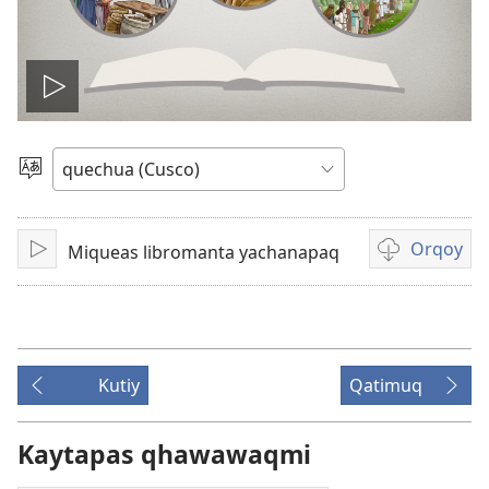
Reproducir
video
Rimasqayki
simita
akllanaykipaq
Orqoy
Miqueas libromanta yachanapaq
Qallariy
Videopi
grabasqakun
horqonaykip
Kutiy
Qatimuq
Kaytapas qhawawaqmi