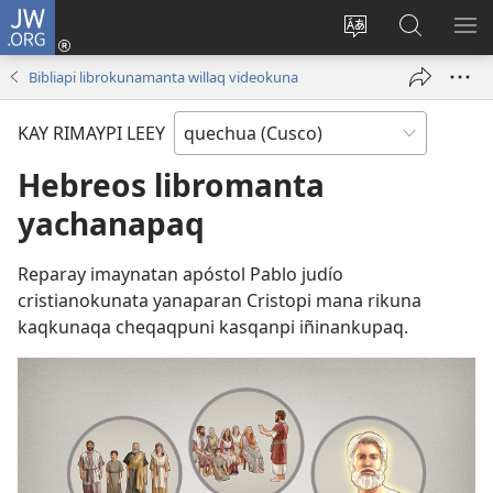
JW.ORG
Sutiykiwan
jaykuy
Direccionpi simi
JW.ORG
QH
(abre
akllay
nisqapi
ME
Bibliapi librokunamanta willaq videokuna
una
maskhay
nueva
KAY RIMAYPI LEEY
ventana)
Hebreos libromanta
yachanapaq
Reparay imaynatan apóstol Pablo judío
cristianokunata yanaparan Cristopi mana rikuna
kaqkunaqa cheqaqpuni kasqanpi iñinankupaq.