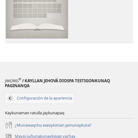
grabasqakunat
horqonaykipaq
Bibliapi
librokunamanta
willaq
videokuna
®
JW.ORG
/ KAYLLAN JEHOVÁ DIOSPA TESTIGONKUNAQ
PAGINANQA
Configuración de la apariencia
Kaykunaman ratulla jaykunapaq
¿Munawaqchu wasiykiman jamunaykuta?
Maypi juñunakunaykipaq yachay