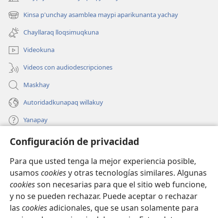
(abre
una
Kinsa p'unchay asamblea maypi aparikunanta yachay
(abre
nueva
una
ventana)
Chayllaraq lloqsimuqkuna
nueva
ventana)
Videokuna
Videos con audiodescripciones
Maskhay
Autoridadkunapaq willakuy
Yanapay
Configuración de privacidad
Donacionta churanapaq
(abre
una
Para que usted tenga la mejor experiencia posible,
nueva
INTERNETPI QELQANCHISKUNA Watchtower™
usamos
cookies
y otras tecnologías similares. Algunas
(abre
ventana)
cookies
son necesarias para que el sitio web funcione,
una
®
JW Hub
nueva
y no se pueden rechazar. Puede aceptar o rechazar
(abre
ventana)
las
cookies
adicionales, que se usan solamente para
una
®
JW Library
nueva