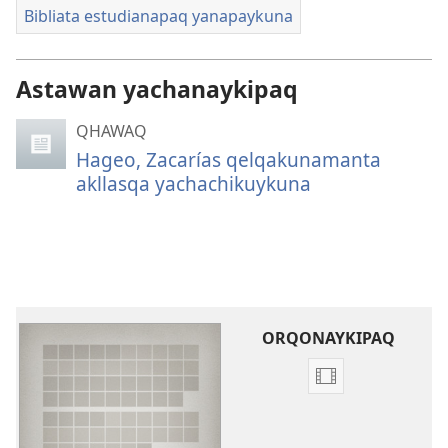
Bibliata estudianapaq yanapaykuna
Astawan yachanaykipaq
QHAWAQ
Hageo, Zacarías qelqakunamanta
akllasqa yachachikuykuna
ORQONAYKIPAQ
Videopi
grabasqakunat
horqonaykipaq