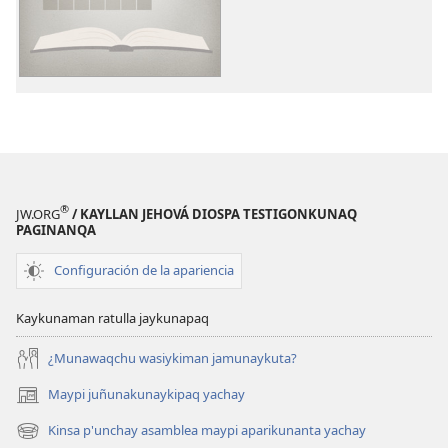
Bibliapi
librokunamanta
willaq
videokuna
®
JW.ORG
/ KAYLLAN JEHOVÁ DIOSPA TESTIGONKUNAQ
PAGINANQA
Configuración de la apariencia
Kaykunaman ratulla jaykunapaq
¿Munawaqchu wasiykiman jamunaykuta?
Maypi juñunakunaykipaq yachay
(abre
una
Kinsa p'unchay asamblea maypi aparikunanta yachay
(abre
nueva