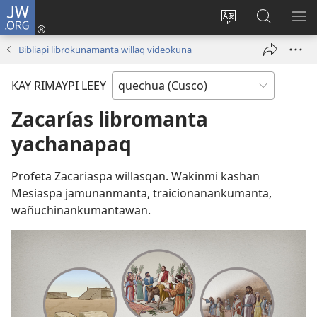
JW.ORG
Sutiykiwan
jaykuy
Direccionpi simi
JW.ORG
QH
(abre
akllay
nisqapi
ME
Bibliapi librokunamanta willaq videokuna
una
maskhay
nueva
KAY RIMAYPI LEEY
ventana)
Zacarías libromanta
yachanapaq
Profeta Zacariaspa willasqan. Wakinmi kashan
Mesiaspa jamunanmanta, traicionanankumanta,
wañuchinankumantawan.