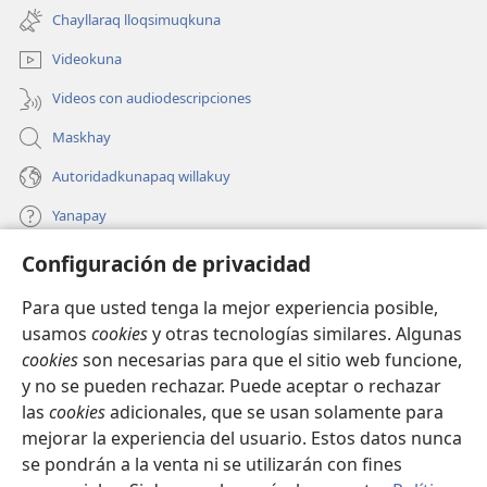
una
ventana)
Chayllaraq lloqsimuqkuna
nueva
ventana)
Videokuna
Videos con audiodescripciones
Maskhay
Autoridadkunapaq willakuy
Yanapay
Configuración de privacidad
Donacionta churanapaq
(abre
una
Para que usted tenga la mejor experiencia posible,
nueva
INTERNETPI QELQANCHISKUNA Watchtower™
usamos
cookies
y otras tecnologías similares. Algunas
(abre
ventana)
cookies
son necesarias para que el sitio web funcione,
una
®
JW Hub
nueva
y no se pueden rechazar. Puede aceptar o rechazar
(abre
ventana)
las
cookies
adicionales, que se usan solamente para
una
®
JW Library
nueva
mejorar la experiencia del usuario. Estos datos nunca
ventana)
se pondrán a la venta ni se utilizarán con fines