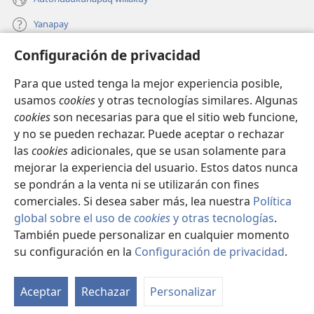
Yanapay
Configuración de privacidad
Donacionta churanapaq
(abre
una
Para que usted tenga la mejor experiencia posible,
nueva
INTERNETPI QELQANCHISKUNA Watchtower™
usamos
cookies
y otras tecnologías similares. Algunas
(abre
ventana)
cookies
son necesarias para que el sitio web funcione,
una
®
JW Hub
nueva
y no se pueden rechazar. Puede aceptar o rechazar
(abre
ventana)
las
cookies
adicionales, que se usan solamente para
una
®
JW Library
nueva
mejorar la experiencia del usuario. Estos datos nunca
ventana)
se pondrán a la venta ni se utilizarán con fines
comerciales. Si desea saber más, lea nuestra
Política
global sobre el uso de
cookies
y otras tecnologías
.
También puede personalizar en cualquier momento
Copyright
© 2026 Watch Tower Bible and Tract Society of Pennsylvania.
IMATAN RUWAWAQ IMATAN MANA
|
DATOSKUNATA
su configuración en la
Configuración de privacidad
.
Mo
WAQAYCHASQAYKUMANTA
|
CONFIGURACIÓN DE PRIVACIDAD
ín
Aceptar
Rechazar
Personalizar