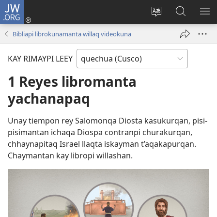
JW.ORG
Sutiykiwan
jaykuy
Direccionpi simi
JW.ORG
QH
(abre
akllay
nisqapi
ME
Bibliapi librokunamanta willaq videokuna
una
maskhay
nueva
KAY RIMAYPI LEEY
ventana)
1 Reyes libromanta
yachanapaq
Unay tiempon rey Salomonqa Diosta kasukurqan, pisi-
pisimantan ichaqa Diospa contranpi churakurqan,
chhaynapitaq Israel llaqta iskayman t’aqakapurqan.
Chaymantan kay libropi willashan.