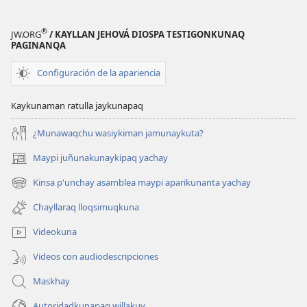
®
JW.ORG
/ KAYLLAN JEHOVÁ DIOSPA TESTIGONKUNAQ
PAGINANQA
Configuración de la apariencia
Kaykunaman ratulla jaykunapaq
¿Munawaqchu wasiykiman jamunaykuta?
Maypi juñunakunaykipaq yachay
(abre
una
Kinsa p'unchay asamblea maypi aparikunanta yachay
(abre
nueva
una
ventana)
Chayllaraq lloqsimuqkuna
nueva
ventana)
Videokuna
Videos con audiodescripciones
Maskhay
Autoridadkunapaq willakuy