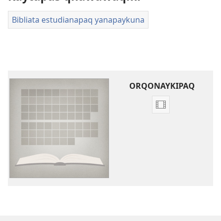
Bibliata estudianapaq yanapaykuna
ORQONAYKIPAQ
Videopi
grabasqakunat
horqonaykipaq
Bibliapi
librokunamanta
willaq
videokuna