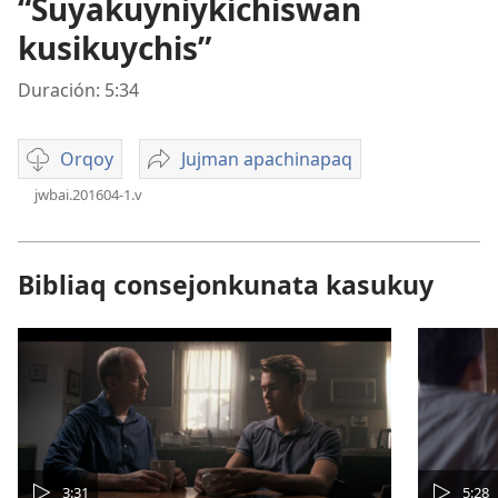
“Suyakuyniykichiswan
kusikuychis”
Duración: 5:34
Orqoy
Jujman apachinapaq
Opciones
“Suyakuyniykichiswan
jwbai.201604-1.v
de
kusikuychis”
descarga
de
video
Bibliaq consejonkunata kasukuy
3:31
5:28