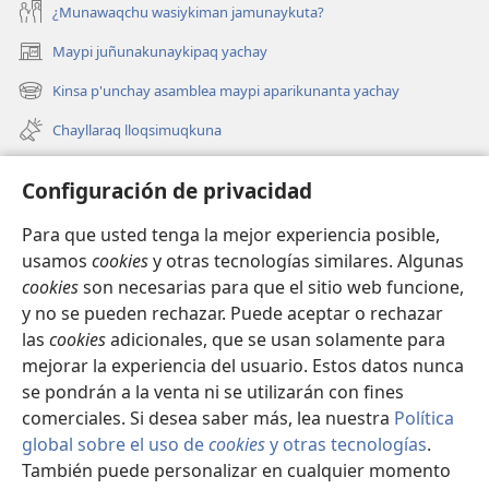
¿Munawaqchu wasiykiman jamunaykuta?
Maypi juñunakunaykipaq yachay
(abre
una
Kinsa p'unchay asamblea maypi aparikunanta yachay
(abre
nueva
una
ventana)
Chayllaraq lloqsimuqkuna
nueva
ventana)
Videokuna
Configuración de privacidad
Videos con audiodescripciones
Para que usted tenga la mejor experiencia posible,
Maskhay
usamos
cookies
y otras tecnologías similares. Algunas
cookies
son necesarias para que el sitio web funcione,
Autoridadkunapaq willakuy
y no se pueden rechazar. Puede aceptar o rechazar
Yanapay
las
cookies
adicionales, que se usan solamente para
mejorar la experiencia del usuario. Estos datos nunca
Donacionta churanapaq
se pondrán a la venta ni se utilizarán con fines
(abre
una
comerciales. Si desea saber más, lea nuestra
Política
nueva
INTERNETPI QELQANCHISKUNA Watchtower™
global sobre el uso de
cookies
y otras tecnologías
.
(abre
ventana)
También puede personalizar en cualquier momento
una
®