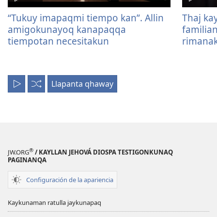
“Tukuy imapaqmi tiempo kan”. Allin
Thaj ka
amigokunayoq kanapaqqa
familia
tiempotan necesitakun
rimanak
Llapanta qhaway
Llapanta
Mana
uyariy
ordenpichu
®
JW.ORG
/ KAYLLAN JEHOVÁ DIOSPA TESTIGONKUNAQ
PAGINANQA
Configuración de la apariencia
Kaykunaman ratulla jaykunapaq