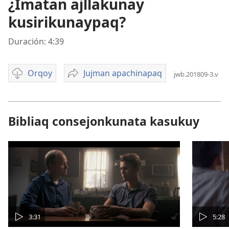
¿Imatan ajllakunay
kusirikunaypaq?
Duración: 4:39
Orqoy
Jujman apachinapaq
jwb.201809-3.v
Opciones
¿Imatan
de
ajllakunay
descarga
kusirikunaypaq?
de
Bibliaq consejonkunata kasukuy
video
3:31
5:28