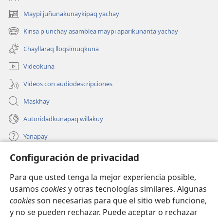
Maypi juñunakunaykipaq yachay
(abre
una
Kinsa p'unchay asamblea maypi aparikunanta yachay
(abre
nueva
una
ventana)
Chayllaraq lloqsimuqkuna
nueva
ventana)
Videokuna
Videos con audiodescripciones
Maskhay
Autoridadkunapaq willakuy
Yanapay
Configuración de privacidad
Donacionta churanapaq
(abre
una
Para que usted tenga la mejor experiencia posible,
nueva
INTERNETPI QELQANCHISKUNA Watchtower™
usamos
cookies
y otras tecnologías similares. Algunas
(abre
ventana)
cookies
son necesarias para que el sitio web funcione,
una
®
JW Hub
nueva
y no se pueden rechazar. Puede aceptar o rechazar
(abre