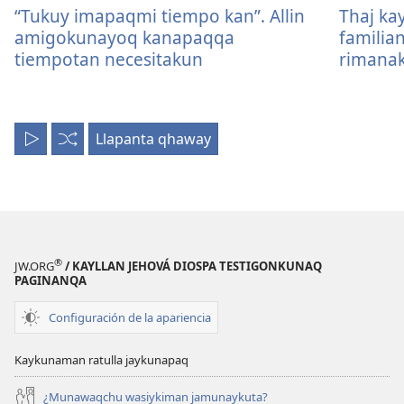
“Tukuy imapaqmi tiempo kan”. Allin
Thaj ka
amigokunayoq kanapaqqa
familia
tiempotan necesitakun
rimanak
Llapanta qhaway
Llapanta
Mana
uyariy
ordenpichu
®
JW.ORG
/ KAYLLAN JEHOVÁ DIOSPA TESTIGONKUNAQ
PAGINANQA
Configuración de la apariencia
Kaykunaman ratulla jaykunapaq
¿Munawaqchu wasiykiman jamunaykuta?