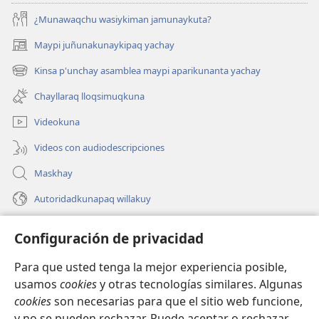
¿Munawaqchu wasiykiman jamunaykuta?
Maypi juñunakunaykipaq yachay
(abre
una
Kinsa p'unchay asamblea maypi aparikunanta yachay
(abre
nueva
una
ventana)
Chayllaraq lloqsimuqkuna
nueva
ventana)
Videokuna
Videos con audiodescripciones
Maskhay
Autoridadkunapaq willakuy
Yanapay
Configuración de privacidad
Donacionta churanapaq
Para que usted tenga la mejor experiencia posible,
(abre
una
usamos
cookies
y otras tecnologías similares. Algunas
nueva
INTERNETPI QELQANCHISKUNA Watchtower™
cookies
son necesarias para que el sitio web funcione,
(abre
ventana)
y no se pueden rechazar. Puede aceptar o rechazar