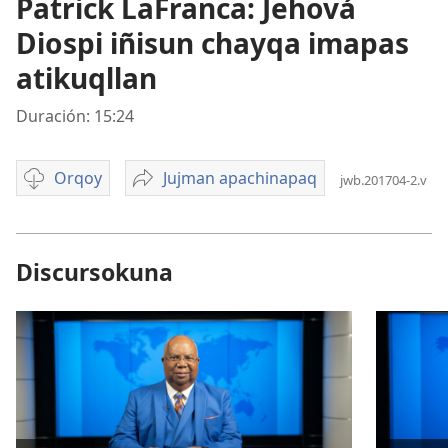
Patrick LaFranca: Jehová
Diospi iñisun chayqa imapas
atikuqllan
Duración: 15:24
Orqoy
Jujman apachinapaq
jwb.201704-2.v
Opciones
Patrick
de
LaFranca:
descarga
Jehová
de
Diospi
Discursokuna
video
iñisun
chayqa
imapas
atikuqllan