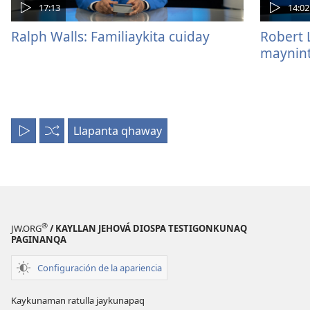
17:13
14:02
Ralph Walls: Familiaykita cuiday
Robert 
maynint
Llapanta qhaway
Llapanta
Mana
uyariy
ordenpichu
®
JW.ORG
/ KAYLLAN JEHOVÁ DIOSPA TESTIGONKUNAQ
PAGINANQA
Configuración de la apariencia
Kaykunaman ratulla jaykunapaq