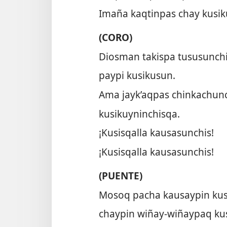
Imaña kaqtinpas chay kusik
(CORO)
Diosman takispa tususunchi
paypi kusikusun.
Ama jayk’aqpas chinkachun
kusikuyninchisqa.
¡Kusisqalla kausasunchis!
¡Kusisqalla kausasunchis!
(PUENTE)
Mosoq pacha kausaypin kusk
chaypin wiñay-wiñaypaq kus