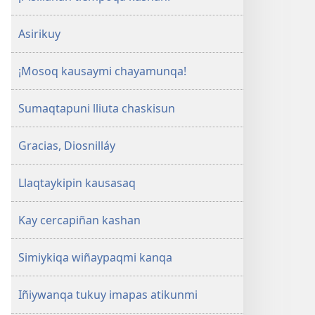
Asirikuy
¡Mosoq kausaymi chayamunqa!
Sumaqtapuni lliuta chaskisun
Gracias, Diosnilláy
Llaqtaykipin kausasaq
Kay cercapiñan kashan
Simiykiqa wiñaypaqmi kanqa
Iñiywanqa tukuy imapas atikunmi