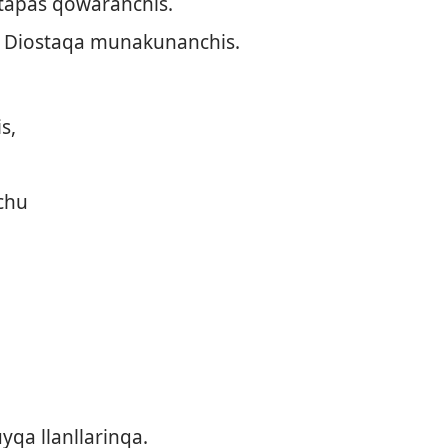
tapas qowaranchis.
 Diostaqa munakunanchis.
s,
chu
yqa llanllarinqa.