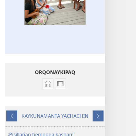
ORQONAYKIPAQ
Kaypin
Videopi
grabasqa
grabasqakunata
qelqakunata
horqonaykipaq
horqowaq
Munay
KAYKUNAMANTA YACHACHIN
Munay
takikuna
Kutiy
Qatimuq
takikuna
¡Pisillañan tiempoqa kashan!