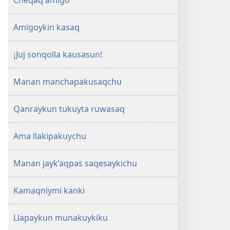
Cheqaq amigo
Amigoykin kasaq
¡Juj sonqolla kausasun!
Manan manchapakusaqchu
Qanraykun tukuyta ruwasaq
Ama llakipakuychu
Manan jayk’aqpas saqesaykichu
Kamaqniymi kanki
Llapaykun munakuykiku