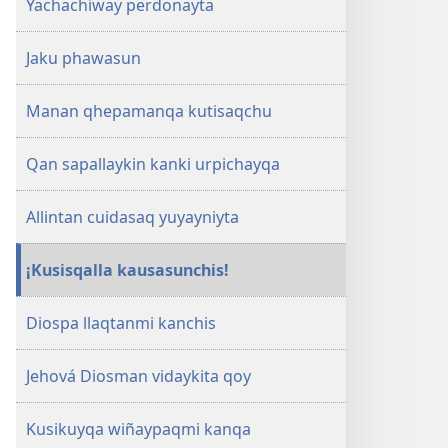
Yachachiway perdonayta
Jaku phawasun
Manan qhepamanqa kutisaqchu
Qan sapallaykin kanki urpichayqa
Allintan cuidasaq yuyayniyta
¡Kusisqalla kausasunchis!
Diospa llaqtanmi kanchis
Jehová Diosman vidaykita qoy
Kusikuyqa wiñaypaqmi kanqa