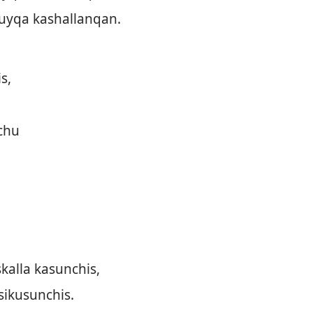
uyqa kashallanqan.
s,
chu
alla kasunchis,
ikusunchis.