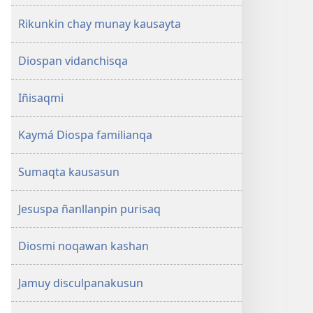
Rikunkin chay munay kausayta
Diospan vidanchisqa
Iñisaqmi
Kaymá Diospa familianqa
Sumaqta kausasun
Jesuspa ñanllanpin purisaq
Diosmi noqawan kashan
Jamuy disculpanakusun