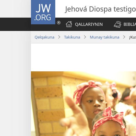
JW.ORG
Jehová Diospa testig
QALLARIYNIN
BIBL
Qelqakuna
Takikuna
Munay takikuna
¡Ku