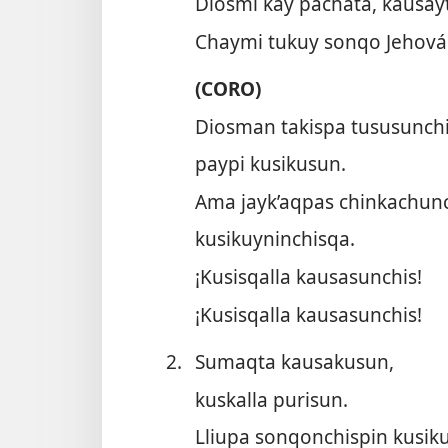
Diosmi kay pachata, kausay
Chaymi tukuy sonqo Jehová
(CORO)
Diosman takispa tususunchi
paypi kusikusun.
Ama jayk’aqpas chinkachun
kusikuyninchisqa.
¡Kusisqalla kausasunchis!
¡Kusisqalla kausasunchis!
2.
Sumaqta kausakusun,
kuskalla purisun.
Lliupa sonqonchispin kusiku