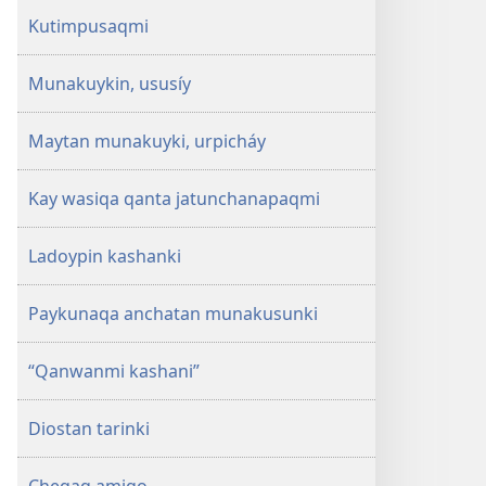
Kutimpusaqmi
Munakuykin, ususíy
Maytan munakuyki, urpicháy
Kay wasiqa qanta jatunchanapaqmi
Ladoypin kashanki
Paykunaqa anchatan munakusunki
“Qanwanmi kashani”
Diostan tarinki