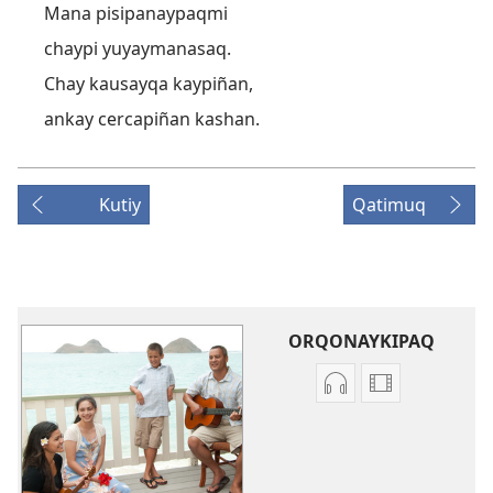
Mana pisipanaypaqmi
chaypi yuyaymanasaq.
Chay kausayqa kaypiñan,
ankay cercapiñan kashan.
Kutiy
Qatimuq
ORQONAYKIPAQ
Kaypin
Videopi
grabasqa
grabasqakun
qelqakunata
horqonaykip
horqowaq
Munay