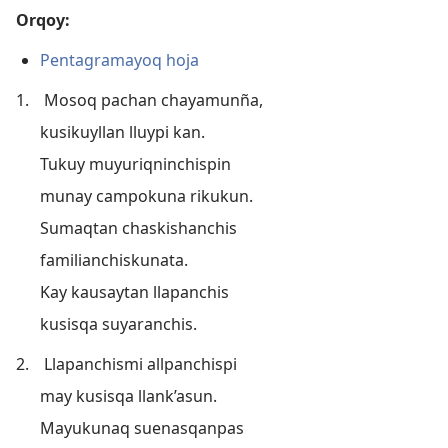
Orqoy:
Pentagramayoq hoja
1.
Mosoq pachan chayamunña,
kusikuyllan lluypi kan.
Tukuy muyuriqninchispin
munay campokuna rikukun.
Sumaqtan chaskishanchis
familianchiskunata.
Kay kausaytan llapanchis
kusisqa suyaranchis.
2.
Llapanchismi allpanchispi
may kusisqa llank’asun.
Mayukunaq suenasqanpas