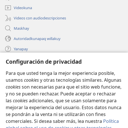
nueva
ventana)
Videokuna
Videos con audiodescripciones
Maskhay
Autoridadkunapaq willakuy
Yanapay
Configuración de privacidad
Donacionta churanapaq
(abre
una
Para que usted tenga la mejor experiencia posible,
nueva
INTERNETPI QELQANCHISKUNA Watchtower™
usamos
cookies
y otras tecnologías similares. Algunas
(abre
ventana)
cookies
son necesarias para que el sitio web funcione,
una
®
JW Hub
nueva
y no se pueden rechazar. Puede aceptar o rechazar
(abre
ventana)
una
las
cookies
adicionales, que se usan solamente para
®
JW Library
nueva
mejorar la experiencia del usuario. Estos datos nunca
ventana)
se pondrán a la venta ni se utilizarán con fines
comerciales. Si desea saber más, lea nuestra
Política