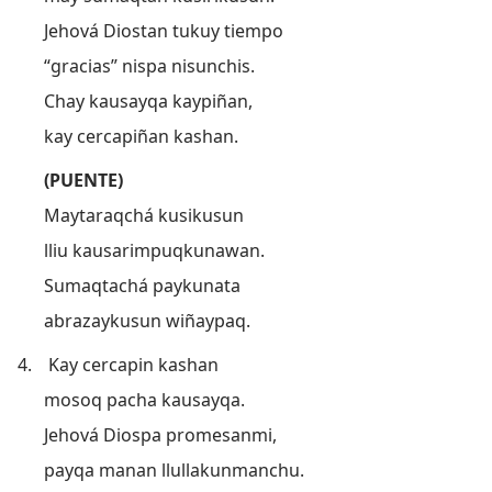
Jehová Diostan tukuy tiempo
“gracias” nispa nisunchis.
Chay kausayqa kaypiñan,
kay cercapiñan kashan.
(PUENTE)
Maytaraqchá kusikusun
lliu kausarimpuqkunawan.
Sumaqtachá paykunata
abrazaykusun wiñaypaq.
4.
Kay cercapin kashan
mosoq pacha kausayqa.
Jehová Diospa promesanmi,
payqa manan llullakunmanchu.