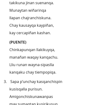
takikuna jinan suenanqa.
Munaytan wiñarinqa
llapan chajranchiskuna.
Chay kausayqa kaypiñan,
kay cercapiñan kashan.
(PUENTE)
Chinkapunqan llakikuyqa,
manañan waqay kanqachu.
Lliu runan wayna-sipaslla
kanqaku chay tiempopiqa.
3.
Sapa p’unchay kasqanchispin
kusisqalla purisun.
Amigonchiskunawanpas
may sumaqtan kusirikusun.