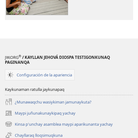
Munay
takikuna
takikuna
®
JW.ORG
/ KAYLLAN JEHOVÁ DIOSPA TESTIGONKUNAQ
PAGINANQA
Configuración de la apariencia
Kaykunaman ratulla jaykunapaq
¿Munawaqchu wasiykiman jamunaykuta?
Maypi juñunakunaykipaq yachay
(abre
una
Kinsa p'unchay asamblea maypi aparikunanta yachay
(abre
nueva
una
ventana)
Chayllaraq lloqsimuqkuna