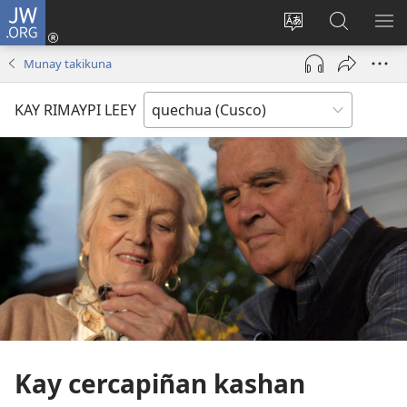
JW.ORG
Sutiykiwan
jaykuy
Direccionpi simi
JW.ORG
QH
(abre
akllay
nisqapi
ME
Munay takikuna
una
maskhay
nueva
KAY RIMAYPI LEEY
ventana)
Kay cercapiñan kashan