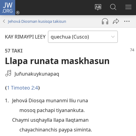
JW.ORG
Sutiykiwan
jaykuy
Direccionpi simi
JW.ORG
QH
(abre
akllay
nisqapi
ME
Jehová Diosman kusisqa takisun
una
maskhay
nueva
KAY RIMAYPI LEEY
ventana)
57 TAKI
Llapa runata maskhasun
Seleccione
Juñunakuykunapaq
una
grabación
1 Timoteo 2:4
(
)
de
1.
Jehová Diosqa munanmi lliu runa
audio
mosoq pachapi tiyanankuta.
Chaymi usqhaylla llapa llaqtaman
chayachinanchis paypa siminta.