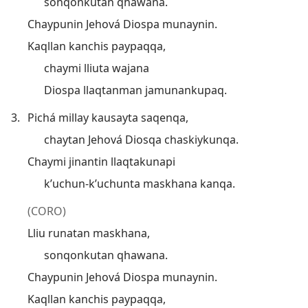
sonqonkutan qhawana.
Chaypunin Jehová Diospa munaynin.
Kaqllan kanchis paypaqqa,
chaymi lliuta wajana
Diospa llaqtanman jamunankupaq.
3.
Pichá millay kausayta saqenqa,
chaytan Jehová Diosqa chaskiykunqa.
Chaymi jinantin llaqtakunapi
k’uchun-k’uchunta maskhana kanqa.
(CORO)
Lliu runatan maskhana,
sonqonkutan qhawana.
Chaypunin Jehová Diospa munaynin.
Kaqllan kanchis paypaqqa,