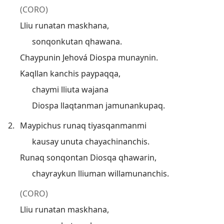
(CORO)
Lliu runatan maskhana,
sonqonkutan qhawana.
Chaypunin Jehová Diospa munaynin.
Kaqllan kanchis paypaqqa,
chaymi lliuta wajana
Diospa llaqtanman jamunankupaq.
2.
Maypichus runaq tiyasqanmanmi
kausay unuta chayachinanchis.
Runaq sonqontan Diosqa qhawarin,
chayraykun lliuman willamunanchis.
(CORO)
Lliu runatan maskhana,