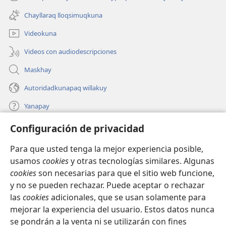
(abre
nueva
una
ventana)
Chayllaraq lloqsimuqkuna
nueva
ventana)
Videokuna
Videos con audiodescripciones
Maskhay
Autoridadkunapaq willakuy
Yanapay
Configuración de privacidad
Donacionta churanapaq
(abre
una
Para que usted tenga la mejor experiencia posible,
nueva
INTERNETPI QELQANCHISKUNA Watchtower™
usamos
cookies
y otras tecnologías similares. Algunas
(abre
ventana)
cookies
son necesarias para que el sitio web funcione,
una
®
JW Hub
nueva
y no se pueden rechazar. Puede aceptar o rechazar
(abre
ventana)
una
las
cookies
adicionales, que se usan solamente para
®
JW Library
nueva
mejorar la experiencia del usuario. Estos datos nunca
ventana)
se pondrán a la venta ni se utilizarán con fines