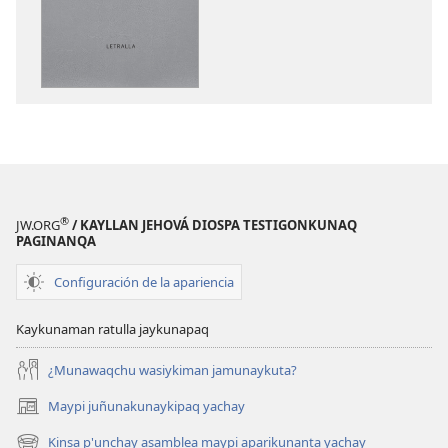
Jehová
Diosman
kusisqa
takisun
®
JW.ORG
/ KAYLLAN JEHOVÁ DIOSPA TESTIGONKUNAQ
PAGINANQA
Configuración de la apariencia
Kaykunaman ratulla jaykunapaq
¿Munawaqchu wasiykiman jamunaykuta?
Maypi juñunakunaykipaq yachay
(abre
una
Kinsa p'unchay asamblea maypi aparikunanta yachay