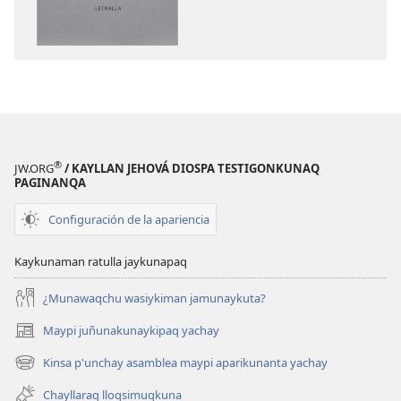
Diosman
kusisqa
takisun
®
JW.ORG
/ KAYLLAN JEHOVÁ DIOSPA TESTIGONKUNAQ
PAGINANQA
Configuración de la apariencia
Kaykunaman ratulla jaykunapaq
¿Munawaqchu wasiykiman jamunaykuta?
Maypi juñunakunaykipaq yachay
(abre
una
Kinsa p'unchay asamblea maypi aparikunanta yachay
(abre
nueva
una
ventana)
Chayllaraq lloqsimuqkuna