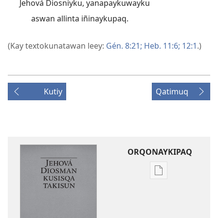
Jehová Diosniyku, yanapaykuwayku
aswan allinta iñinaykupaq.
(Kay textokunatawan leey:
Gén. 8:21;
Heb. 11:6;
12:1
.)
Kutiy
Qatimuq
ORQONAYKIPAQ
Kaypi
qelqakunatan
copiawaq
Jehová