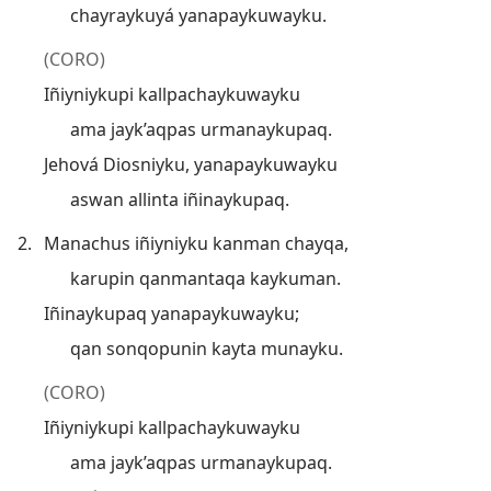
chayraykuyá yanapaykuwayku.
(CORO)
Iñiyniykupi kallpachaykuwayku
ama jayk’aqpas urmanaykupaq.
Jehová Diosniyku, yanapaykuwayku
aswan allinta iñinaykupaq.
2.
Manachus iñiyniyku kanman chayqa,
karupin qanmantaqa kaykuman.
Iñinaykupaq yanapaykuwayku;
qan sonqopunin kayta munayku.
(CORO)
Iñiyniykupi kallpachaykuwayku
ama jayk’aqpas urmanaykupaq.