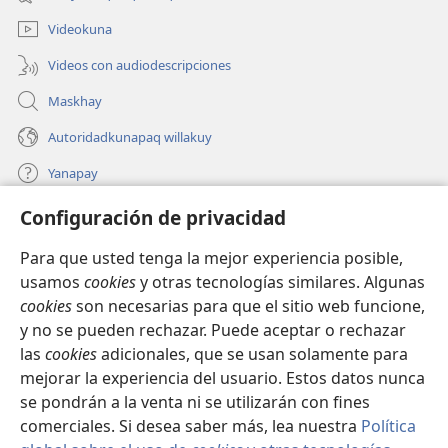
nueva
ventana)
Videokuna
Videos con audiodescripciones
Maskhay
Autoridadkunapaq willakuy
Yanapay
Configuración de privacidad
Donacionta churanapaq
(abre
una
Para que usted tenga la mejor experiencia posible,
nueva
INTERNETPI QELQANCHISKUNA Watchtower™
usamos
cookies
y otras tecnologías similares. Algunas
(abre
ventana)
cookies
son necesarias para que el sitio web funcione,
una
®
JW Hub
nueva
y no se pueden rechazar. Puede aceptar o rechazar
(abre
ventana)
una
las
cookies
adicionales, que se usan solamente para
®
JW Library
nueva
mejorar la experiencia del usuario. Estos datos nunca
ventana)
se pondrán a la venta ni se utilizarán con fines
comerciales. Si desea saber más, lea nuestra
Política