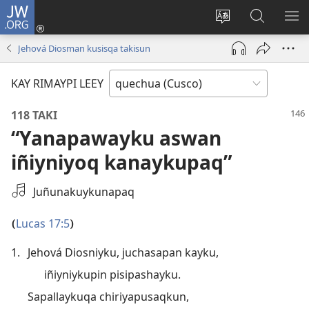
JW.ORG
Sutiykiwan
jaykuy
Direccionpi simi
JW.ORG
QH
(abre
akllay
nisqapi
ME
Jehová Diosman kusisqa takisun
una
maskhay
nueva
KAY RIMAYPI LEEY
ventana)
118 TAKI
“Yanapawayku aswan
iñiyniyoq kanaykupaq”
Seleccione
Juñunakuykunapaq
una
grabación
Lucas 17:5
(
)
de
1.
Jehová Diosniyku, juchasapan kayku,
audio
iñiyniykupin pisipashayku.
Sapallaykuqa chiriyapusaqkun,