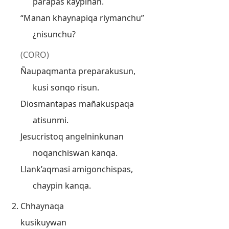
parapas kaypiñan.
“Manan khaynapiqa riymanchu”
¿nisunchu?
(CORO)
Ñaupaqmanta preparakusun,
kusi sonqo risun.
Diosmantapas mañakuspaqa
atisunmi.
Jesucristoq angelninkunan
noqanchiswan kanqa.
Llank’aqmasi amigonchispas,
chaypin kanqa.
Chhaynaqa
kusikuywan