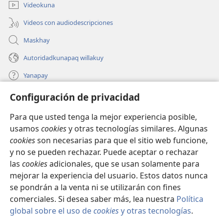
ventana)
Videokuna
Videos con audiodescripciones
Maskhay
Autoridadkunapaq willakuy
Yanapay
Configuración de privacidad
Donacionta churanapaq
(abre
una
Para que usted tenga la mejor experiencia posible,
nueva
INTERNETPI QELQANCHISKUNA Watchtower™
usamos
cookies
y otras tecnologías similares. Algunas
(abre
ventana)
cookies
son necesarias para que el sitio web funcione,
una
®
JW Hub
nueva
y no se pueden rechazar. Puede aceptar o rechazar
(abre
ventana)
una
las
cookies
adicionales, que se usan solamente para
®
JW Library
nueva
mejorar la experiencia del usuario. Estos datos nunca
ventana)
se pondrán a la venta ni se utilizarán con fines
comerciales. Si desea saber más, lea nuestra
Política
global sobre el uso de
cookies
y otras tecnologías
.