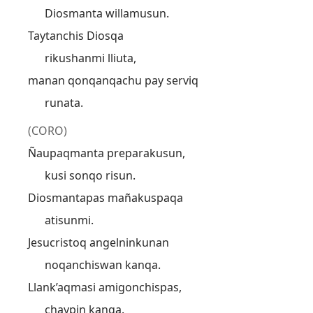
Diosmanta willamusun.
Taytanchis Diosqa
rikushanmi lliuta,
manan qonqanqachu pay serviq
runata.
(CORO)
Ñaupaqmanta preparakusun,
kusi sonqo risun.
Diosmantapas mañakuspaqa
atisunmi.
Jesucristoq angelninkunan
noqanchiswan kanqa.
Llank’aqmasi amigonchispas,
chaypin kanqa.