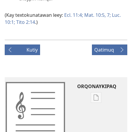
(Kay textokunatawan leey:
Ecl. 11:4;
Mat. 10:5,
7;
Luc.
10:1;
Tito 2:14
.)
Kutiy
Qatimuq
ORQONAYKIPAQ
Kaypi
qelqakunatan
copiawaq
Jehová
Diosman