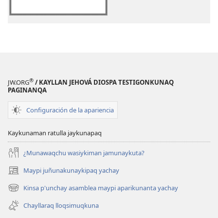
takisun
-
Mosoq
takikuna
®
JW.ORG
/ KAYLLAN JEHOVÁ DIOSPA TESTIGONKUNAQ
PAGINANQA
Configuración de la apariencia
Kaykunaman ratulla jaykunapaq
¿Munawaqchu wasiykiman jamunaykuta?
Maypi juñunakunaykipaq yachay
(abre
una
Kinsa p'unchay asamblea maypi aparikunanta yachay
(abre
nueva
una
ventana)
Chayllaraq lloqsimuqkuna
nueva