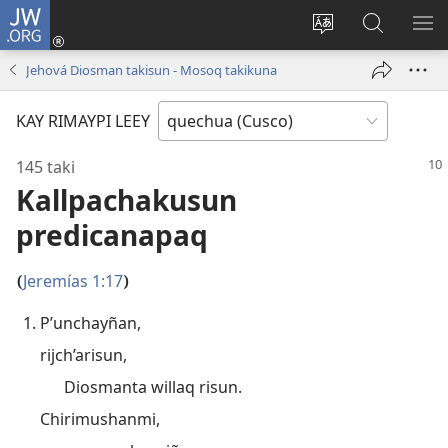
JW.ORG
Sutiykiwan
jaykuy
Direccionpi simi
JW.ORG
QH
(abre
akllay
nisqapi
ME
Jehová Diosman takisun - Mosoq takikuna
una
maskhay
nueva
KAY RIMAYPI LEEY
ventana)
145 taki
Kallpachakusun
predicanapaq
Jeremías 1:17
(
)
P’unchayñan,
rijch’arisun,
Diosmanta willaq risun.
Chirimushanmi,