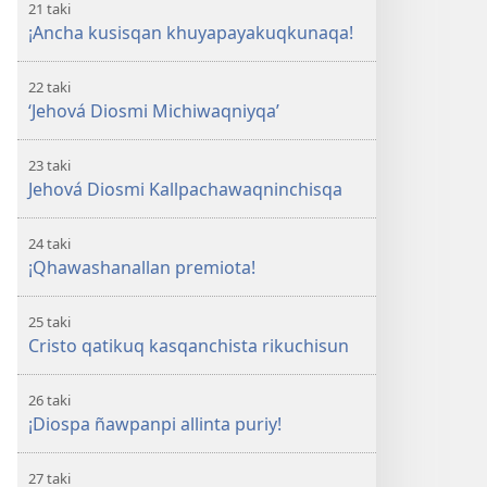
21 taki
¡Ancha kusisqan khuyapayakuqkunaqa!
22 taki
‘Jehová Diosmi Michiwaqniyqa’
23 taki
Jehová Diosmi Kallpachawaqninchisqa
24 taki
¡Qhawashanallan premiota!
25 taki
Cristo qatikuq kasqanchista rikuchisun
26 taki
¡Diospa ñawpanpi allinta puriy!
27 taki