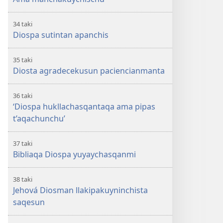
34 taki
Diospa sutintan apanchis
35 taki
Diosta agradecekusun paciencianmanta
36 taki
‘Diospa hukllachasqantaqa ama pipas
t’aqachunchu’
37 taki
Bibliaqa Diospa yuyaychasqanmi
38 taki
Jehová Diosman llakipakuyninchista
saqesun