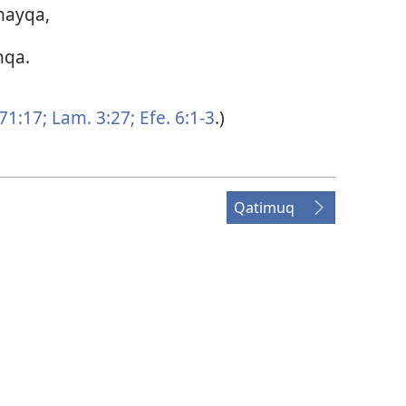
hayqa,
nqa.
 71:17;
Lam. 3:27;
Efe. 6:1-3
.)
Qatimuq