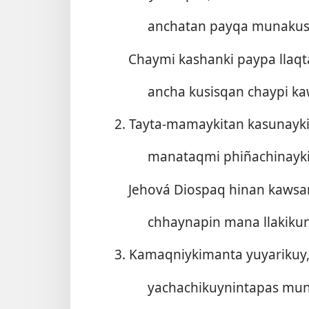
anchatan payqa munakus
Chaymi kashanki paypa llaqt
ancha kusisqan chaypi ka
2. Tayta-mamaykitan kasunayki
manataqmi phiñachinayki
Jehová Diospaq hinan kawsa
chhaynapin mana llakikun
3. Kamaqniykimanta yuyarikuy
yachachikuynintapas mun