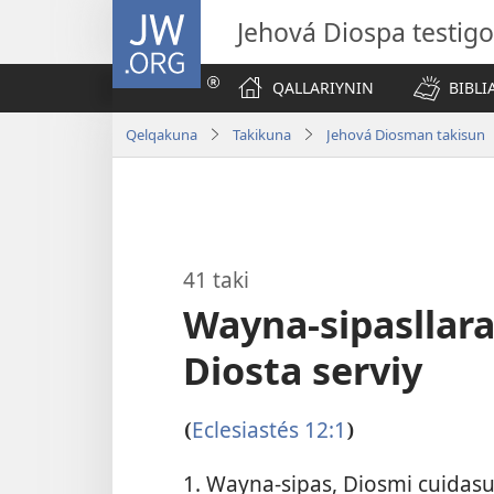
JW.ORG
Jehová Diospa testig
QALLARIYNIN
BIBL
Qelqakuna
Takikuna
Jehová Diosman takisun
41 taki
Wayna-sipasllar
Diosta serviy
Eclesiastés 12:1
(
)
1. Wayna-sipas, Diosmi cuidasu