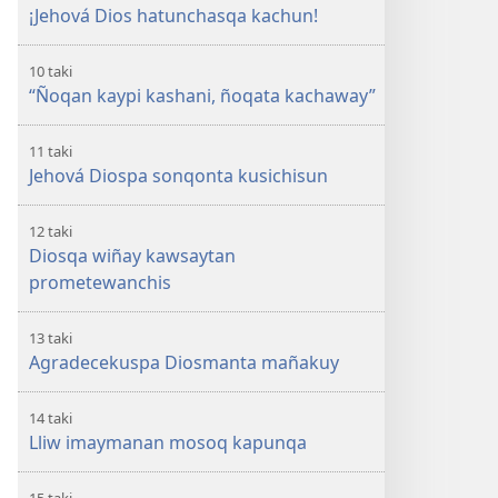
¡Jehová Dios hatunchasqa kachun!
10 taki
“Ñoqan kaypi kashani, ñoqata kachaway”
11 taki
Jehová Diospa sonqonta kusichisun
12 taki
Diosqa wiñay kawsaytan
prometewanchis
13 taki
Agradecekuspa Diosmanta mañakuy
14 taki
Lliw imaymanan mosoq kapunqa