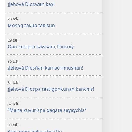
¡Jehová Dioswan kay!
28 taki
Mosoq takita takisun
29 taki
Qan sonqon kawsani, Diosníy
30 taki
¡Jehová Diosñan kamachimushan!
31 taki
¡Jehová Diospa testigonkunan kanchis!
32 taki
“Mana kuyurispa qaqata sayaychis”
33 taki
Ama manchakuychischu