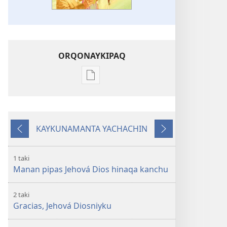
ORQONAYKIPAQ
Kaypi
qelqakunatan
copiawaq
Jehová
KAYKUNAMANTA YACHACHIN
Diosman
Kutiy
Qatimuq
takisun
1 taki
Manan pipas Jehová Dios hinaqa kanchu
2 taki
Gracias, Jehová Diosniyku