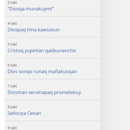
3 taki
“Diosqa munakuymi”
4 taki
Diospaq hina kawsasun
5 taki
Cristoq yupintan qatikunanchis
6 taki
Dios sonqo runaq mañakusqan
7 taki
Diosman servinapaq prometekuy
8 taki
Señorpa Cenan
9 taki