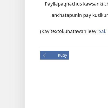
Payllapaqñachus kawsanki c
anchatapunin pay kusiku
(Kay textokunatawan leey:
Sal.
Kutiy