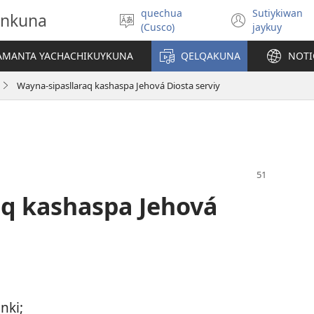
quechua
Sutiykiwan
onkuna
Simita
(abre
(Cusco)
jaykuy
akllay
una
nueva
IAMANTA YACHACHIKUYKUNA
QELQAKUNA
NOTI
ventan
Wayna-sipasllaraq kashaspa Jehová Diosta serviy
aq kashaspa Jehová
nki;