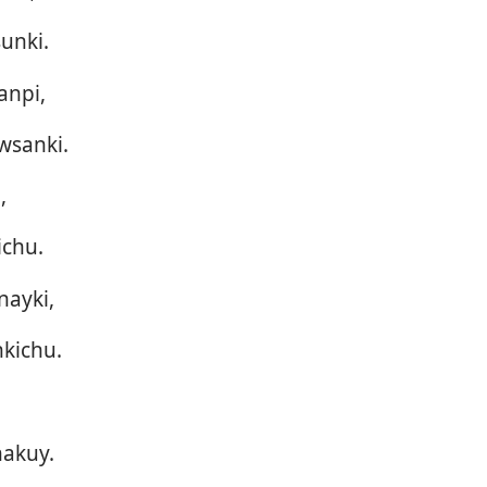
unki.
anpi,
wsanki.
,
chu.
nayki,
kichu.
,
akuy.