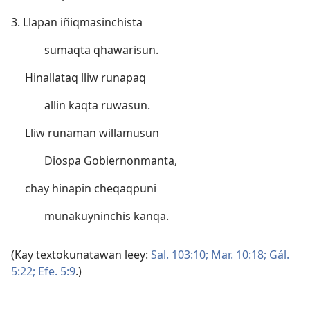
3. Llapan iñiqmasinchista
sumaqta qhawarisun.
Hinallataq lliw runapaq
allin kaqta ruwasun.
Lliw runaman willamusun
Diospa Gobiernonmanta,
chay hinapin cheqaqpuni
munakuyninchis kanqa.
(Kay textokunatawan leey:
Sal. 103:10;
Mar. 10:18;
Gál.
5:22;
Efe. 5:9
.)