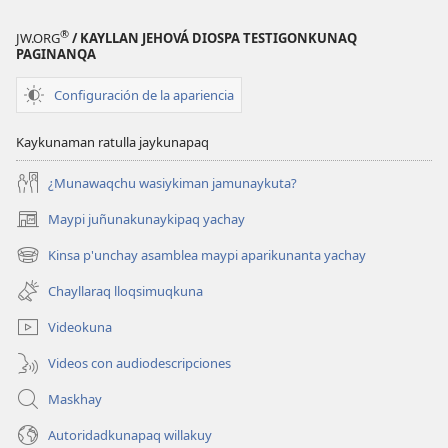
®
JW.ORG
/ KAYLLAN JEHOVÁ DIOSPA TESTIGONKUNAQ
PAGINANQA
Configuración de la apariencia
Kaykunaman ratulla jaykunapaq
¿Munawaqchu wasiykiman jamunaykuta?
Maypi juñunakunaykipaq yachay
(abre
una
Kinsa p'unchay asamblea maypi aparikunanta yachay
(abre
nueva
una
ventana)
Chayllaraq lloqsimuqkuna
nueva
ventana)
Videokuna
Videos con audiodescripciones
Maskhay
Autoridadkunapaq willakuy