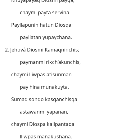
Khuyapayaq Diosmi payqa,
chaymi payta servina.
Payllapunin hatun Diosqa;
payllatan yupaychana.
2. Jehová Diosmi Kamaqninchis;
paymanmi rikch’akunchis,
chaymi lliwpas atisunman
pay hina munakuyta.
Sumaq sonqo kasqanchisqa
astawanmi yapanan,
chaymi Diospa kallpantaqa
lliwpas mañakushana.