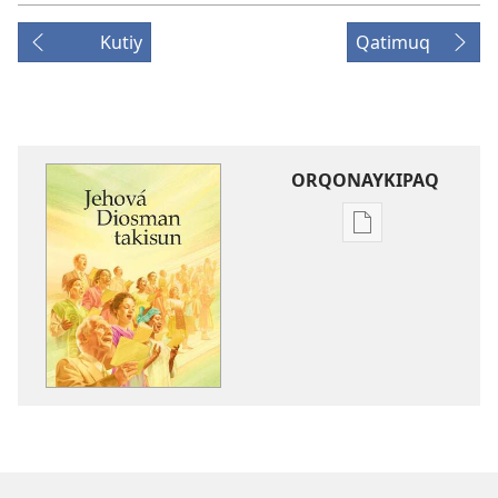
Kutiy
Qatimuq
ORQONAYKIPAQ
Kaypi
qelqakunatan
copiawaq
Jehová
Diosman
takisun