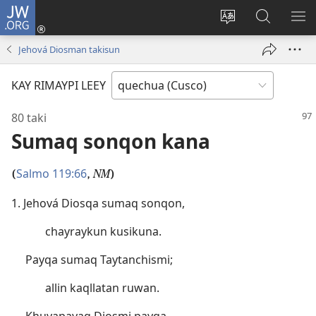
JW.ORG
Sutiykiwan
jaykuy
Direccionpi simi
JW.ORG
QH
(abre
akllay
nisqapi
ME
Jehová Diosman takisun
una
maskhay
nueva
KAY RIMAYPI LEEY
ventana)
80 taki
Sumaq sonqon kana
Salmo 119:66
(
,
NM
)
1. Jehová Diosqa sumaq sonqon,
chayraykun kusikuna.
Payqa sumaq Taytanchismi;
allin kaqllatan ruwan.