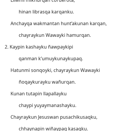
Lliwmi mikhurqan corderota,
hinan librasqa karqanku.
Anchayqa wakmantan hunt’akunan karqan,
chayraykun Wawayki hamurqan.
2. Kaypin kashayku ñawpaykipi
qanman k’umuykunaykupaq.
Hatunmi sonqoyki, chayraykun Wawayki
ñoqaykurayku wañurqan.
Kunan tutapin llapallayku
chaypi yuyaymanashayku.
Chayraykun Jesuswan pusachikusaqku,
chhaynapin wiñaypaq kasaqku.