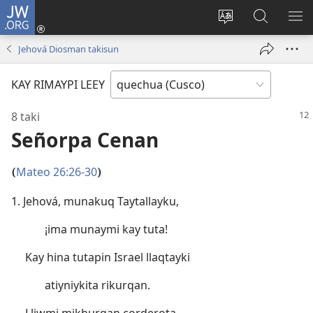
JW.ORG
Sutiykiwan
jaykuy
Direccionpi simi
JW.ORG
QH
(abre
akllay
nisqapi
ME
Jehová Diosman takisun
una
maskhay
nueva
KAY RIMAYPI LEEY
ventana)
8 taki
Señorpa Cenan
Mateo 26:26-30
(
)
1. Jehová, munakuq Taytallayku,
¡ima munaymi kay tuta!
Kay hina tutapin Israel llaqtayki
atiyniykita rikurqan.