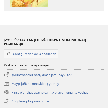
takisun
®
JW.ORG
/ KAYLLAN JEHOVÁ DIOSPA TESTIGONKUNAQ
PAGINANQA
Configuración de la apariencia
Kaykunaman ratulla jaykunapaq
¿Munawaqchu wasiykiman jamunaykuta?
Maypi juñunakunaykipaq yachay
(abre
una
Kinsa p'unchay asamblea maypi aparikunanta yachay
(abre
nueva
una
ventana)
Chayllaraq lloqsimuqkuna
nueva