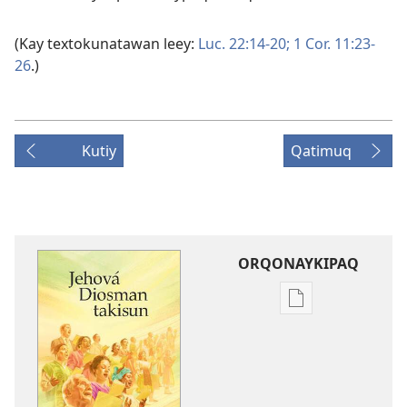
(Kay textokunatawan leey:
Luc. 22:14-20;
1 Cor. 11:23-
26
.)
Kutiy
Qatimuq
ORQONAYKIPAQ
Kaypi
qelqakunatan
copiawaq
Jehová
Diosman