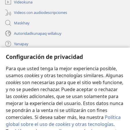
ventana)
Videokuna
Videos con audiodescripciones
Maskhay
Autoridadkunapaq willakuy
Yanapay
Configuración de privacidad
Donacionta churanapaq
(abre
una
Para que usted tenga la mejor experiencia posible,
nueva
INTERNETPI QELQANCHISKUNA Watchtower™
usamos
cookies
y otras tecnologías similares. Algunas
(abre
ventana)
cookies
son necesarias para que el sitio web funcione,
una
®
JW Hub
nueva
y no se pueden rechazar. Puede aceptar o rechazar
(abre
ventana)
una
las
cookies
adicionales, que se usan solamente para
®
JW Library
nueva
mejorar la experiencia del usuario. Estos datos nunca
ventana)
se pondrán a la venta ni se utilizarán con fines
comerciales. Si desea saber más, lea nuestra
Política
global sobre el uso de
cookies
y otras tecnologías
.