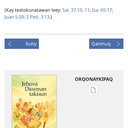
(Kay textokunatawan leey:
Sal. 37:10, 11;
Isa. 65:17;
Juan 5:28;
2 Ped. 3:13
.)
Kutiy
Qatimuq
ORQONAYKIPAQ
Kaypi
qelqakunatan
copiawaq
Jehová
Diosman
takisun