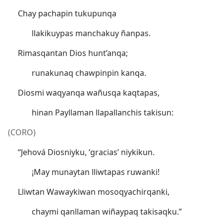
Chay pachapin tukupunqa
llakikuypas manchakuy ñanpas.
Rimasqantan Dios hunt’anqa;
runakunaq chawpinpin kanqa.
Diosmi waqyanqa wañusqa kaqtapas,
hinan Payllaman llapallanchis takisun:
(CORO)
“Jehová Diosniyku, ‘gracias’ niykikun.
¡May munaytan lliwtapas ruwanki!
Lliwtan Wawaykiwan mosoqyachirqanki,
chaymi qanllaman wiñaypaq takisaqku.”