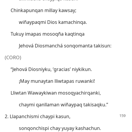
Chinkapunqan millay kawsay;
wiñaypaqmi Dios kamachinqa.
Tukuy imapas mosoqña kaqtinqa
Jehová Diosmanchá sonqomanta takisun:
(CORO)
“Jehová Diosniyku, ‘gracias’ niykikun.
¡May munaytan lliwtapas ruwanki!
Lliwtan Wawaykiwan mosoqyachirqanki,
chaymi qanllaman wiñaypaq takisaqku.”
2. Llapanchismi chaypi kasun,
sonqonchispi chay yuyay kashachun.