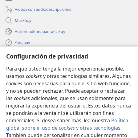
Videos con audiodescripciones
Maskhay
Autoridadkunapaq willakuy
Yanapay
Configuración de privacidad
Donacionta churanapaq
(abre
una
Para que usted tenga la mejor experiencia posible,
nueva
INTERNETPI QELQANCHISKUNA Watchtower™
usamos
cookies
y otras tecnologías similares. Algunas
(abre
ventana)
cookies
son necesarias para que el sitio web funcione,
una
®
JW Hub
nueva
y no se pueden rechazar. Puede aceptar o rechazar
(abre
ventana)
una
las
cookies
adicionales, que se usan solamente para
®
JW Library
nueva
mejorar la experiencia del usuario. Estos datos nunca
ventana)
se pondrán a la venta ni se utilizarán con fines
comerciales. Si desea saber más, lea nuestra
Política
global sobre el uso de
cookies
y otras tecnologías
.
Copyright
© 2026 Watch Tower Bible and Tract Society of Pennsylvania.
También puede personalizar en cualquier momento