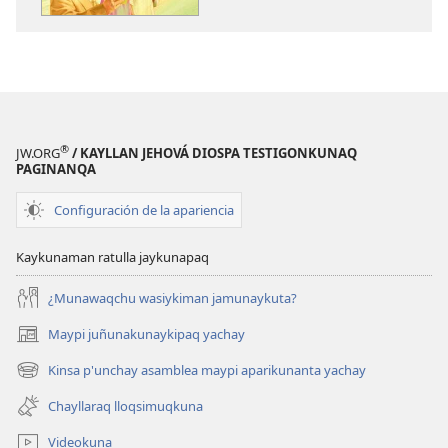
®
JW.ORG
/ KAYLLAN JEHOVÁ DIOSPA TESTIGONKUNAQ
PAGINANQA
Configuración de la apariencia
Kaykunaman ratulla jaykunapaq
¿Munawaqchu wasiykiman jamunaykuta?
Maypi juñunakunaykipaq yachay
(abre
una
Kinsa p'unchay asamblea maypi aparikunanta yachay
(abre
nueva
una
ventana)
Chayllaraq lloqsimuqkuna
nueva
ventana)
Videokuna