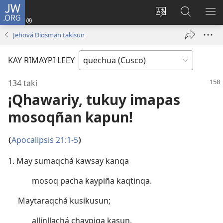
JW.ORG
Sutiykiwan
jaykuy
Direccionpi simi
JW.ORG
QH
(abre
akllay
nisqapi
ME
Jehová Diosman takisun
una
maskhay
nueva
KAY RIMAYPI LEEY
ventana)
134 taki
¡Qhawariy, tukuy imapas
mosoqñan kapun!
Apocalipsis 21:1-5
(
)
1. May sumaqchá kawsay kanqa
mosoq pacha kaypiña kaqtinqa.
Maytaraqchá kusikusun;
allinllachá chaypiqa kasun.