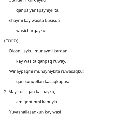
Sut’itan rikurqayku
qanpa yanapayniykita,
chaymi kay wasita kusisqa
wasicharqayku.
(CORO)
Diosnillayku, munaymi karqan
kay wasita qanpaq ruway.
Wiñaypaqmi munayniykita ruwasaqku;
qan sonqollan kasaqkupas.
2. May kusisqan kashayku,
amigontinmi kapuyku.
Yuyashallasaqkun kay wasi