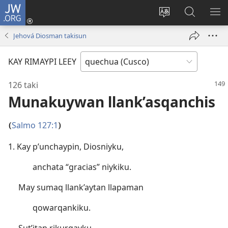
JW.ORG
Sutiykiwan
jaykuy
Direccionpi simi
JW.ORG
QH
(abre
akllay
nisqapi
ME
Jehová Diosman takisun
una
maskhay
nueva
KAY RIMAYPI LEEY
ventana)
126 taki
Munakuywan llank’asqanchis
Salmo 127:1
(
)
1. Kay p’unchaypin, Diosniyku,
anchata “gracias” niykiku.
May sumaq llank’aytan llapaman
qowarqankiku.