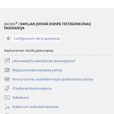
®
JW.ORG
/ KAYLLAN JEHOVÁ DIOSPA TESTIGONKUNAQ
PAGINANQA
Configuración de la apariencia
Kaykunaman ratulla jaykunapaq
¿Munawaqchu wasiykiman jamunaykuta?
Maypi juñunakunaykipaq yachay
(abre
una
Kinsa p'unchay asamblea maypi aparikunanta yachay
(abre
nueva
una
ventana)
Chayllaraq lloqsimuqkuna
nueva
ventana)
Videokuna
Videos con audiodescripciones