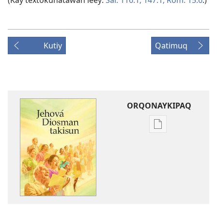
(Kay textokunatawan leey:
Sal. 116:1;
147:1;
Rom. 15:6
.)
Kutiy
Qatimuq
ORQONAYKIPAQ
Kaypi
qelqakunatan
copiawaq
Jehová
Diosman
takisun