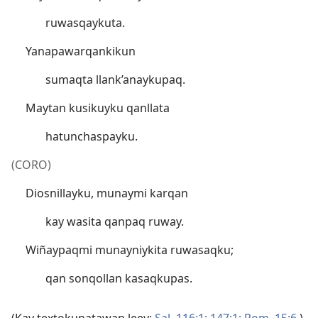
ruwasqaykuta.
Yanapawarqankikun
sumaqta llank’anaykupaq.
Maytan kusikuyku qanllata
hatunchaspayku.
(CORO)
Diosnillayku, munaymi karqan
kay wasita qanpaq ruway.
Wiñaypaqmi munayniykita ruwasaqku;
qan sonqollan kasaqkupas.