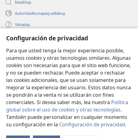
Maskhay
Autoridadkunapaq willakuy
Yanapay
Configuración de privacidad
Donacionta churanapaq
(abre
una
Para que usted tenga la mejor experiencia posible,
nueva
INTERNETPI QELQANCHISKUNA Watchtower™
usamos
cookies
y otras tecnologías similares. Algunas
(abre
ventana)
cookies
son necesarias para que el sitio web funcione,
una
®
JW Hub
nueva
y no se pueden rechazar. Puede aceptar o rechazar
(abre
ventana)
una
las
cookies
adicionales, que se usan solamente para
®
JW Library
nueva
mejorar la experiencia del usuario. Estos datos nunca
ventana)
se pondrán a la venta ni se utilizarán con fines
comerciales. Si desea saber más, lea nuestra
Política
global sobre el uso de
cookies
y otras tecnologías
.
Copyright
© 2026 Watch Tower Bible and Tract Society of Pennsylvania.
También puede personalizar en cualquier momento
IMATAN RUWAWAQ IMATAN MANA
|
DATOSKUNATA
su configuración en la
Configuración de privacidad
.
Mo
WAQAYCHASQAYKUMANTA
|
CONFIGURACIÓN DE PRIVACIDAD
ín