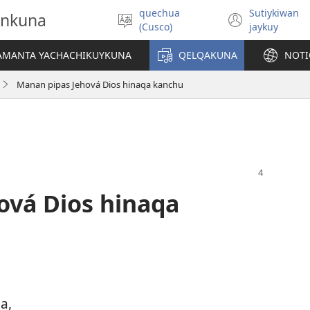
quechua
Sutiykiwan
onkuna
Simita
(abre
(Cusco)
jaykuy
akllay
una
nueva
IAMANTA YACHACHIKUYKUNA
QELQAKUNA
NOTI
ventan
Manan pipas Jehová Dios hinaqa kanchu
ová Dios hinaqa
a,