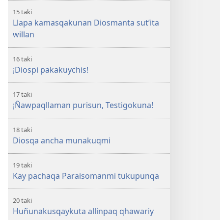
15 taki
Llapa kamasqakunan Diosmanta sut’ita
willan
16 taki
¡Diospi pakakuychis!
17 taki
¡Ñawpaqllaman purisun, Testigokuna!
18 taki
Diosqa ancha munakuqmi
19 taki
Kay pachaqa Paraisomanmi tukupunqa
20 taki
Huñunakusqaykuta allinpaq qhawariy