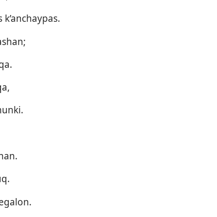
 k’anchaypas.
ashan;
qa.
qa,
unki.
han.
uq.
egalon.