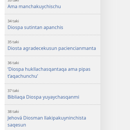
33 taki
Ama manchakuychischu
34 taki
Diospa sutintan apanchis
35 taki
Diosta agradecekusun paciencianmanta
36 taki
‘Diospa hukllachasqantaqa ama pipas
t’aqachunchu’
37 taki
Bibliaqa Diospa yuyaychasqanmi
38 taki
Jehová Diosman llakipakuyninchista
saqesun