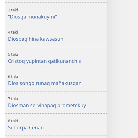
3 taki
“Diosqa munakuymi”
4 taki
Diospaq hina kawsasun
5 taki
Cristoq yupintan qatikunanchis
6 taki
Dios sonqo runaq mañakusqan
7 taki
Diosman servinapaq prometekuy
8 taki
Señorpa Cenan