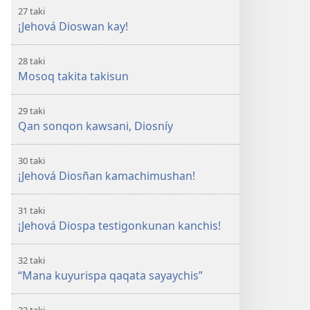
27 taki
¡Jehová Dioswan kay!
28 taki
Mosoq takita takisun
29 taki
Qan sonqon kawsani, Diosníy
30 taki
¡Jehová Diosñan kamachimushan!
31 taki
¡Jehová Diospa testigonkunan kanchis!
32 taki
“Mana kuyurispa qaqata sayaychis”