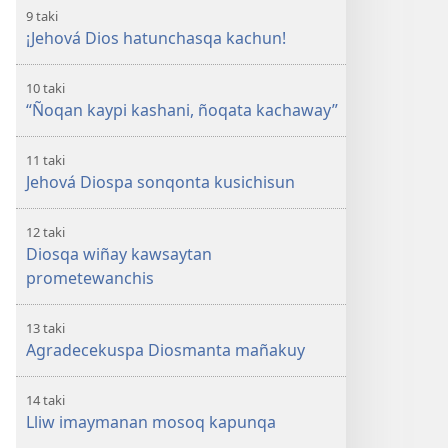
9 taki
¡Jehová Dios hatunchasqa kachun!
10 taki
“Ñoqan kaypi kashani, ñoqata kachaway”
11 taki
Jehová Diospa sonqonta kusichisun
12 taki
Diosqa wiñay kawsaytan
prometewanchis
13 taki
Agradecekuspa Diosmanta mañakuy
14 taki
Lliw imaymanan mosoq kapunqa