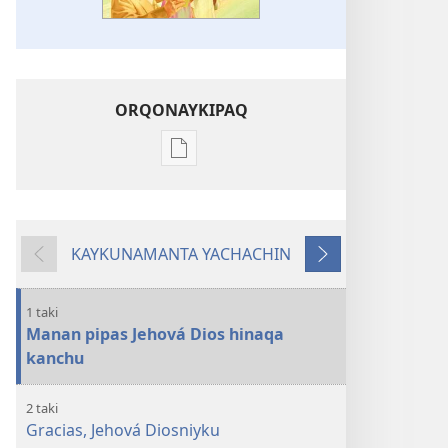
ORQONAYKIPAQ
Kaypi
qelqakunatan
copiawaq
Jehová
KAYKUNAMANTA YACHACHIN
Diosman
Kutiy
Qatimuq
takisun
1 taki
Manan pipas Jehová Dios hinaqa
kanchu
2 taki
Gracias, Jehová Diosniyku