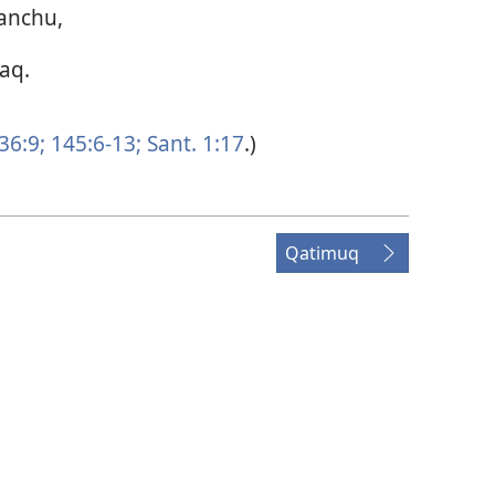
anchu,
aq.
 36:9;
145:6-13;
Sant. 1:17
.)
Qatimuq