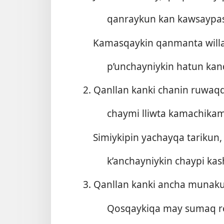
qanraykun kan kawsaypas
Kamasqaykin qanmanta will
p’unchayniykin hatun kan
2. Qanllan kanki chanin ruwaq
chaymi lliwta kamachikam
Simiykipin yachayqa tarikun,
k’anchayniykin chaypi kas
3. Qanllan kanki ancha munak
Qosqaykiqa may sumaq r