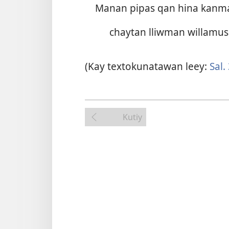
Manan pipas qan hina kanm
chaytan lliwman willamus
(Kay textokunatawan leey:
Sal.
Kutiy