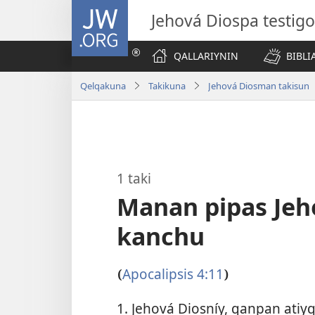
JW.ORG
Jehová Diospa testig
QALLARIYNIN
BIBL
Qelqakuna
Takikuna
Jehová Diosman takisun
1 taki
Manan pipas Jeh
kanchu
Apocalipsis 4:11
(
)
1. Jehová Diosníy, qanpan atiyq