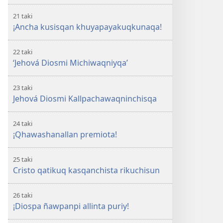
21 taki
¡Ancha kusisqan khuyapayakuqkunaqa!
22 taki
‘Jehová Diosmi Michiwaqniyqa’
23 taki
Jehová Diosmi Kallpachawaqninchisqa
24 taki
¡Qhawashanallan premiota!
25 taki
Cristo qatikuq kasqanchista rikuchisun
26 taki
¡Diospa ñawpanpi allinta puriy!