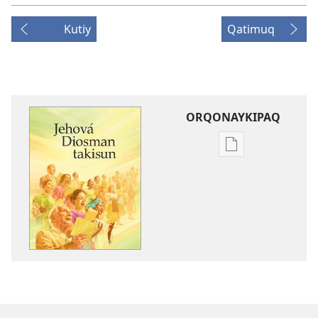
Kutiy
Qatimuq
ORQONAYKIPAQ
Kaypi
qelqakunatan
copiawaq
Jehová
Diosman
takisun