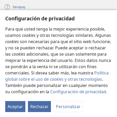
Yanapay
Configuración de privacidad
Donacionta churanapaq
(abre
una
Para que usted tenga la mejor experiencia posible,
nueva
INTERNETPI QELQANCHISKUNA Watchtower™
usamos
cookies
y otras tecnologías similares. Algunas
(abre
ventana)
cookies
son necesarias para que el sitio web funcione,
una
®
JW Hub
nueva
y no se pueden rechazar. Puede aceptar o rechazar
(abre
ventana)
una
las
cookies
adicionales, que se usan solamente para
®
JW Library
nueva
mejorar la experiencia del usuario. Estos datos nunca
ventana)
se pondrán a la venta ni se utilizarán con fines
comerciales. Si desea saber más, lea nuestra
Política
global sobre el uso de
cookies
y otras tecnologías
.
Copyright
© 2026 Watch Tower Bible and Tract Society of Pennsylvania.
También puede personalizar en cualquier momento
IMATAN RUWAWAQ IMATAN MANA
|
DATOSKUNATA
su configuración en la
Configuración de privacidad
.
Mo
WAQAYCHASQAYKUMANTA
|
CONFIGURACIÓN DE PRIVACIDAD
ín
Aceptar
Rechazar
Personalizar