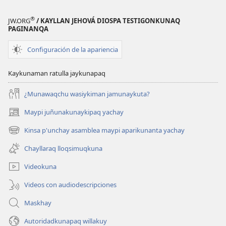
®
JW.ORG
/ KAYLLAN JEHOVÁ DIOSPA TESTIGONKUNAQ
PAGINANQA
Configuración de la apariencia
Kaykunaman ratulla jaykunapaq
¿Munawaqchu wasiykiman jamunaykuta?
Maypi juñunakunaykipaq yachay
(abre
una
Kinsa p'unchay asamblea maypi aparikunanta yachay
(abre
nueva
una
ventana)
Chayllaraq lloqsimuqkuna
nueva
ventana)
Videokuna
Videos con audiodescripciones
Maskhay
Autoridadkunapaq willakuy