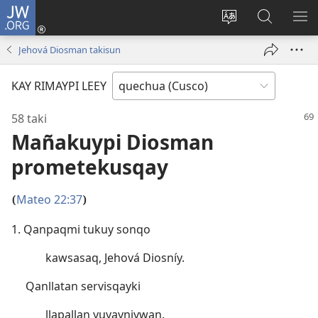
JW.ORG
Sutiykiwan
jaykuy
Direccionpi simi
JW.ORG
QH
(abre
akllay
nisqapi
ME
Jehová Diosman takisun
una
maskhay
nueva
KAY RIMAYPI LEEY
ventana)
58 taki
Mañakuypi Diosman
prometekusqay
Mateo 22:37
(
)
1. Qanpaqmi tukuy sonqo
kawsasaq, Jehová Diosníy.
Qanllatan servisqayki
llapallan yuyayniywan.