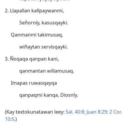
2. Llapallan kallpaywanmi,
Señorníy, kasusqayki.
Qanmanmi takimusaq,
wiñaytan servisqayki.
3. Ñoqaqa qanpan kani,
qanmantan willamusaq.
Imapas ruwasqayqa
qanpaqmi kanqa, Diosníy.
(Kay textokunatawan leey:
Sal. 40:8;
Juan 8:29;
2 Cor.
10:5
.)