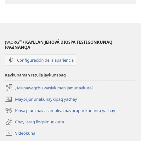
®
JW.ORG
/ KAYLLAN JEHOVÁ DIOSPA TESTIGONKUNAQ
PAGINANQA
Configuración de la apariencia
Kaykunaman ratulla jaykunapaq
¿Munawaqchu wasiykiman jamunaykuta?
Maypi juñunakunaykipaq yachay
(abre
una
Kinsa p'unchay asamblea maypi aparikunanta yachay
(abre
nueva
una
ventana)
Chayllaraq lloqsimuqkuna
nueva
ventana)
Videokuna