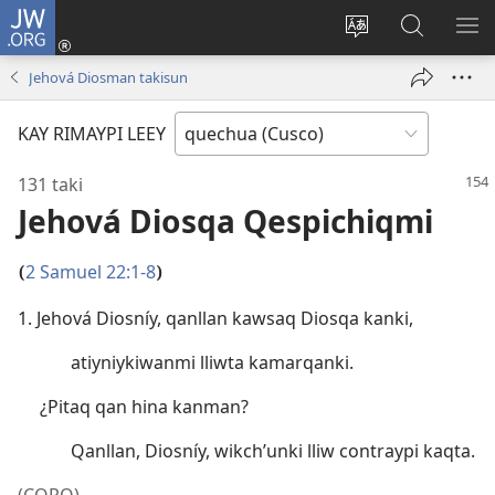
JW.ORG
Sutiykiwan
jaykuy
Direccionpi simi
JW.ORG
QH
(abre
akllay
nisqapi
ME
Jehová Diosman takisun
una
maskhay
nueva
KAY RIMAYPI LEEY
ventana)
131 taki
Jehová Diosqa Qespichiqmi
2 Samuel 22:1-8
(
)
1. Jehová Diosníy, qanllan kawsaq Diosqa kanki,
atiyniykiwanmi lliwta kamarqanki.
¿Pitaq qan hina kanman?
Qanllan, Diosníy, wikch’unki lliw contraypi kaqta.