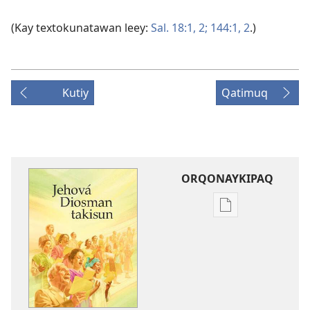
(Kay textokunatawan leey:
Sal. 18:1, 2;
144:1, 2
.)
Kutiy
Qatimuq
ORQONAYKIPAQ
Kaypi
qelqakunatan
copiawaq
Jehová
Diosman
takisun