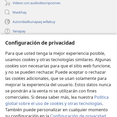
Videos con audiodescripciones
Maskhay
Autoridadkunapaq willakuy
Yanapay
Configuración de privacidad
Donacionta churanapaq
(abre
una
Para que usted tenga la mejor experiencia posible,
nueva
INTERNETPI QELQANCHISKUNA Watchtower™
usamos
cookies
y otras tecnologías similares. Algunas
(abre
ventana)
cookies
son necesarias para que el sitio web funcione,
una
®
JW Hub
nueva
y no se pueden rechazar. Puede aceptar o rechazar
(abre
ventana)
una
las
cookies
adicionales, que se usan solamente para
®
JW Library
nueva
mejorar la experiencia del usuario. Estos datos nunca
ventana)
se pondrán a la venta ni se utilizarán con fines
comerciales. Si desea saber más, lea nuestra
Política
global sobre el uso de
cookies
y otras tecnologías
.
Copyright
© 2026 Watch Tower Bible and Tract Society of Pennsylvania.
También puede personalizar en cualquier momento
IMATAN RUWAWAQ IMATAN MANA
|
DATOSKUNATA
su configuración en la
Configuración de privacidad
.