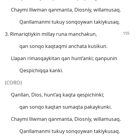
Chaymi lliwman qanmanta, Diosníy, willamusaq.
Qanllamanmi tukuy sonqoywan takiykusaq.
3. Rimariqtiykin millay runa manchakun,
qan sonqo kaqtaqmi anchata kusikun.
Llapan rimasqaykitan qan hunt’anki; qanpunin
Qespichiqqa kanki.
(CORO)
Qanllan, Dios, hunt’aq kaqta qespichinki;
qan sonqo kaqtan sumaqta pakaykunki.
Chaymi lliwman qanmanta, Diosníy, willamusaq.
Qanllamanmi tukuy sonqoywan takiykusaq.