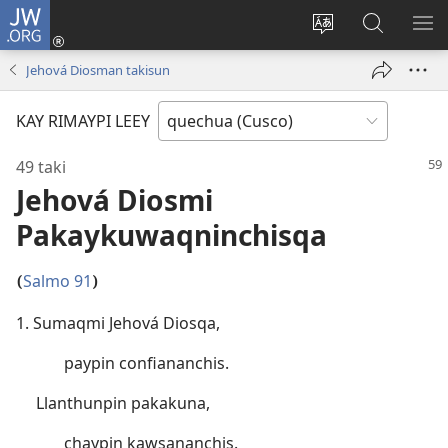
JW.ORG
Sutiykiwan
jaykuy
Direccionpi simi
JW.ORG
QH
(abre
akllay
nisqapi
ME
Jehová Diosman takisun
una
maskhay
nueva
KAY RIMAYPI LEEY
ventana)
49 taki
Jehová Diosmi
Pakaykuwaqninchisqa
Salmo 91
(
)
1. Sumaqmi Jehová Diosqa,
paypin confiananchis.
Llanthunpin pakakuna,
chaypin kawsananchis.