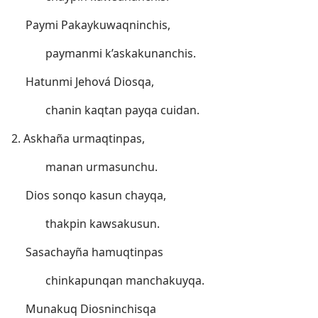
Paymi Pakaykuwaqninchis,
paymanmi k’askakunanchis.
Hatunmi Jehová Diosqa,
chanin kaqtan payqa cuidan.
2. Askhaña urmaqtinpas,
manan urmasunchu.
Dios sonqo kasun chayqa,
thakpin kawsakusun.
Sasachayña hamuqtinpas
chinkapunqan manchakuyqa.
Munakuq Diosninchisqa