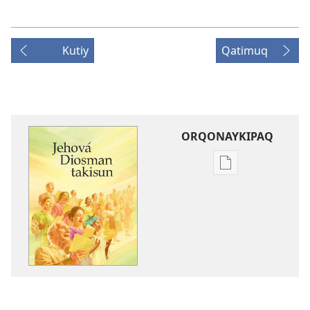
Kutiy
Qatimuq
ORQONAYKIPAQ
Kaypi
qelqakunatan
copiawaq
Jehová
Diosman
takisun