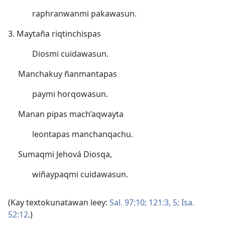
raphranwanmi pakawasun.
3. Maytaña riqtinchispas
Diosmi cuidawasun.
Manchakuy ñanmantapas
paymi horqowasun.
Manan pipas mach’aqwayta
leontapas manchanqachu.
Sumaqmi Jehová Diosqa,
wiñaypaqmi cuidawasun.
(Kay textokunatawan leey:
Sal. 97:10;
121:3,
5;
Isa.
52:12
.)