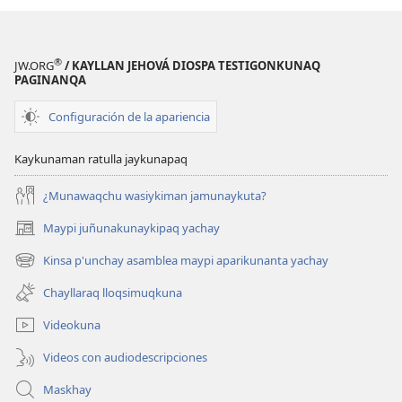
®
JW.ORG
/ KAYLLAN JEHOVÁ DIOSPA TESTIGONKUNAQ
PAGINANQA
Configuración de la apariencia
Kaykunaman ratulla jaykunapaq
¿Munawaqchu wasiykiman jamunaykuta?
Maypi juñunakunaykipaq yachay
(abre
una
Kinsa p'unchay asamblea maypi aparikunanta yachay
(abre
nueva
una
ventana)
Chayllaraq lloqsimuqkuna
nueva
ventana)
Videokuna
Videos con audiodescripciones
Maskhay