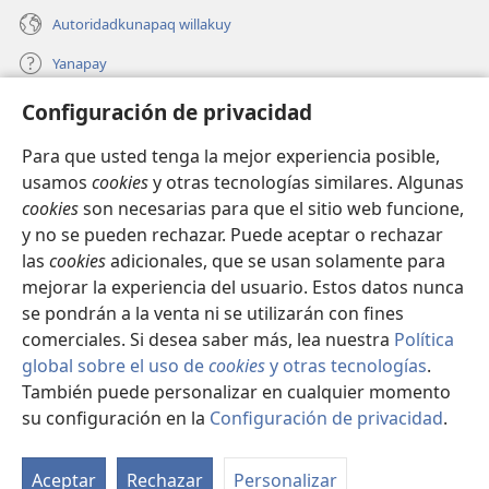
Autoridadkunapaq willakuy
Yanapay
Configuración de privacidad
Donacionta churanapaq
(abre
una
Para que usted tenga la mejor experiencia posible,
nueva
INTERNETPI QELQANCHISKUNA Watchtower™
usamos
cookies
y otras tecnologías similares. Algunas
(abre
ventana)
cookies
son necesarias para que el sitio web funcione,
una
®
JW Hub
nueva
y no se pueden rechazar. Puede aceptar o rechazar
(abre
ventana)
una
las
cookies
adicionales, que se usan solamente para
®
JW Library
nueva
mejorar la experiencia del usuario. Estos datos nunca
ventana)
se pondrán a la venta ni se utilizarán con fines
comerciales. Si desea saber más, lea nuestra
Política
global sobre el uso de
cookies
y otras tecnologías
.
Copyright
© 2026 Watch Tower Bible and Tract Society of Pennsylvania.
También puede personalizar en cualquier momento
IMATAN RUWAWAQ IMATAN MANA
|
DATOSKUNATA
su configuración en la
Configuración de privacidad
.
Mo
WAQAYCHASQAYKUMANTA
|
CONFIGURACIÓN DE PRIVACIDAD
ín
Aceptar
Rechazar
Personalizar