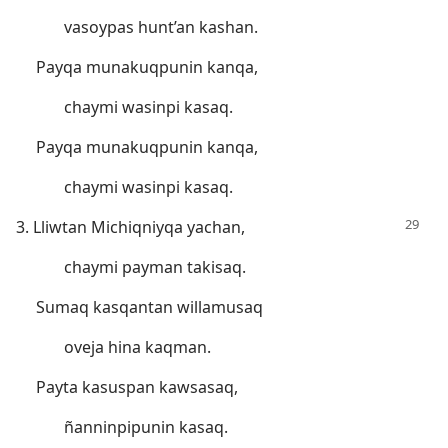
vasoypas hunt’an kashan.
Payqa munakuqpunin kanqa,
chaymi wasinpi kasaq.
Payqa munakuqpunin kanqa,
chaymi wasinpi kasaq.
3. Lliwtan Michiqniyqa yachan,
chaymi payman takisaq.
Sumaq kasqantan willamusaq
oveja hina kaqman.
Payta kasuspan kawsasaq,
ñanninpipunin kasaq.