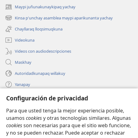
Maypi juñunakunaykipaq yachay
(abre
una
Kinsa p'unchay asamblea maypi aparikunanta yachay
(abre
nueva
una
ventana)
Chayllaraq lloqsimuqkuna
nueva
ventana)
Videokuna
Videos con audiodescripciones
Maskhay
Autoridadkunapaq willakuy
Yanapay
Configuración de privacidad
Donacionta churanapaq
(abre
una
Para que usted tenga la mejor experiencia posible,
nueva
INTERNETPI QELQANCHISKUNA Watchtower™
usamos
cookies
y otras tecnologías similares. Algunas
(abre
ventana)
cookies
son necesarias para que el sitio web funcione,
una
®
JW Hub
nueva
y no se pueden rechazar. Puede aceptar o rechazar
(abre
ventana)