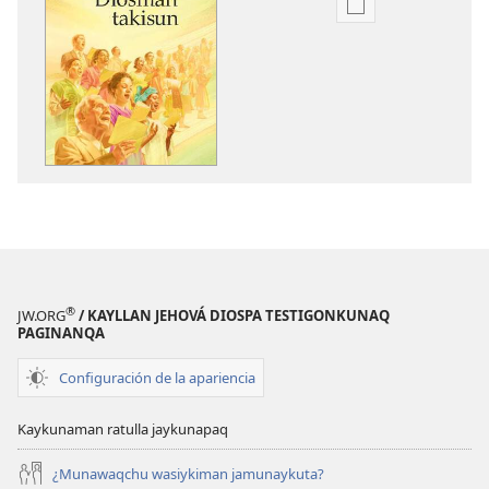
Kaypi
qelqakunatan
copiawaq
Jehová
Diosman
takisun
®
JW.ORG
/ KAYLLAN JEHOVÁ DIOSPA TESTIGONKUNAQ
PAGINANQA
Configuración de la apariencia
Kaykunaman ratulla jaykunapaq
¿Munawaqchu wasiykiman jamunaykuta?