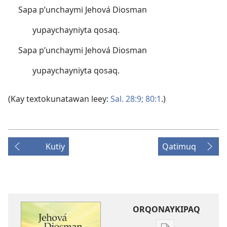
Sapa p’unchaymi Jehová Diosman
yupaychayniyta qosaq.
Sapa p’unchaymi Jehová Diosman
yupaychayniyta qosaq.
(Kay textokunatawan leey:
Sal. 28:9;
80:1
.)
Kutiy
Qatimuq
ORQONAYKIPAQ