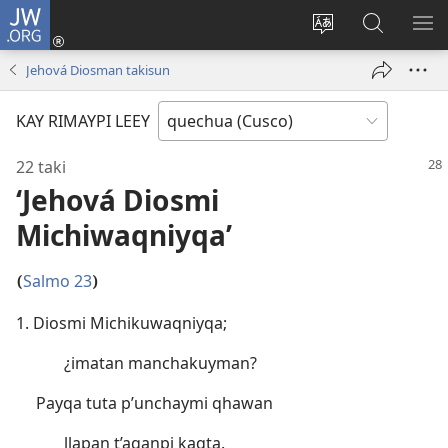
JW.ORG
Sutiykiwan
jaykuy
Direccionpi simi
JW.ORG
QH
(abre
akllay
nisqapi
ME
Jehová Diosman takisun
una
maskhay
nueva
KAY RIMAYPI LEEY
ventana)
22 taki
‘Jehová Diosmi
Michiwaqniyqa’
Salmo 23
(
)
1. Diosmi Michikuwaqniyqa;
¿imatan manchakuyman?
Payqa tuta p’unchaymi qhawan
llapan t’aqanpi kaqta.