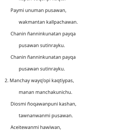
Paymi unuman pusawan,
wakmantan kallpachawan.
Chanin ñanninkunatan payqa
pusawan sutinrayku.
Chanin ñanninkunatan payqa
pusawan sutinrayku.
2. Manchay wayq’opi kaqtiypas,
manan manchakunichu.
Diosmi ñoqawanpuni kashan,
tawnanwanmi pusawan.
Aceitewanmi hawiwan,