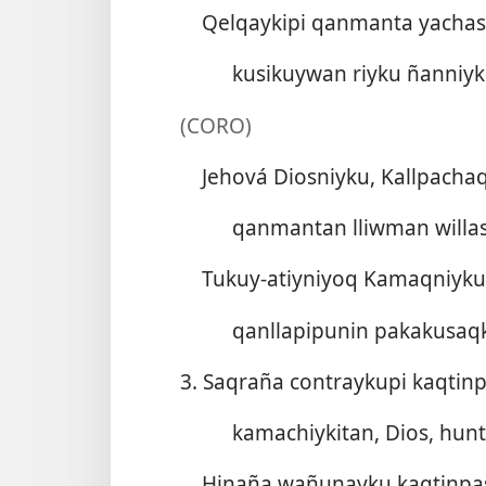
Qelqaykipi qanmanta yacha
kusikuywan riyku ñanniy
(CORO)
Jehová Diosniyku, Kallpacha
qanmantan lliwman willa
Tukuy-atiyniyoq Kamaqniyku
qanllapipunin pakakusaq
3. Saqraña contraykupi kaqtinp
kamachiykitan, Dios, hunt
Hinaña wañunayku kaqtinpa