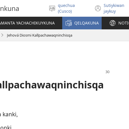
quechua
Sutiykiwan
onkuna
Simita
(abre
(Cusco)
jaykuy
akllay
una
nueva
IAMANTA YACHACHIKUYKUNA
QELQAKUNA
NOTI
ventan
Jehová Diosmi Kallpachawaqninchisqa
allpachawaqninchisqa
 kanki,
onki.