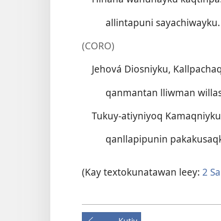
allintapuni sayachiwayku.
(CORO)
Jehová Diosniyku, Kallpacha
qanmantan lliwman willa
Tukuy-atiyniyoq Kamaqniyku
qanllapipunin pakakusaq
(Kay textokunatawan leey:
2 Sa
Kutiy