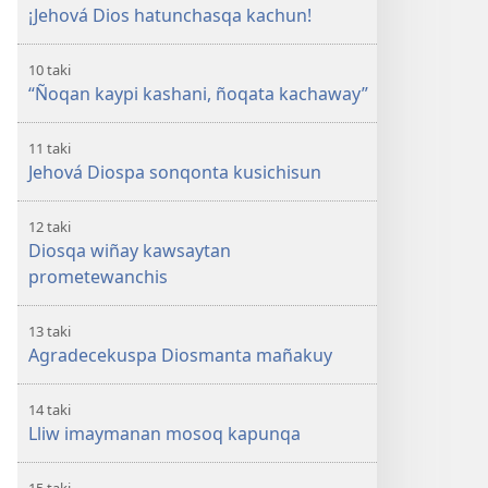
¡Jehová Dios hatunchasqa kachun!
10 taki
“Ñoqan kaypi kashani, ñoqata kachaway”
11 taki
Jehová Diospa sonqonta kusichisun
12 taki
Diosqa wiñay kawsaytan
prometewanchis
13 taki
Agradecekuspa Diosmanta mañakuy
14 taki
Lliw imaymanan mosoq kapunqa