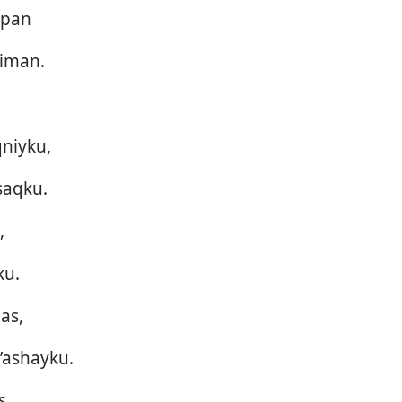
span
kiman.
qniyku,
saqku.
,
ku.
as,
’ashayku.
s,