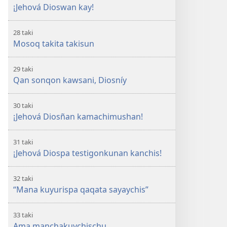
¡Jehová Dioswan kay!
28 taki
Mosoq takita takisun
29 taki
Qan sonqon kawsani, Diosníy
30 taki
¡Jehová Diosñan kamachimushan!
31 taki
¡Jehová Diospa testigonkunan kanchis!
32 taki
“Mana kuyurispa qaqata sayaychis”
33 taki
Ama manchakuychischu