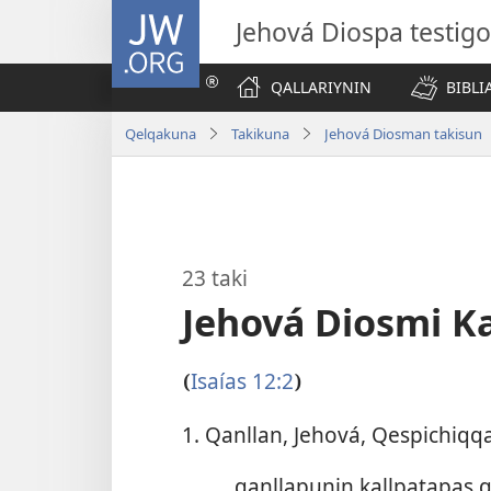
JW.ORG
Jehová Diospa testig
QALLARIYNIN
BIBL
Qelqakuna
Takikuna
Jehová Diosman takisun
23 taki
Jehová Diosmi K
Isaías 12:2
(
)
1. Qanllan, Jehová, Qespichiqqa
qanllapunin kallpatapas q