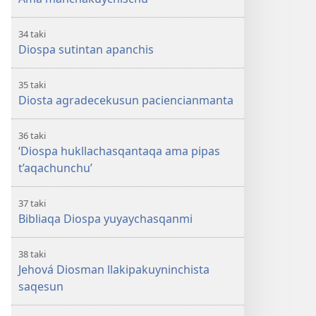
34 taki
Diospa sutintan apanchis
35 taki
Diosta agradecekusun paciencianmanta
36 taki
‘Diospa hukllachasqantaqa ama pipas
t’aqachunchu’
37 taki
Bibliaqa Diospa yuyaychasqanmi
38 taki
Jehová Diosman llakipakuyninchista
saqesun