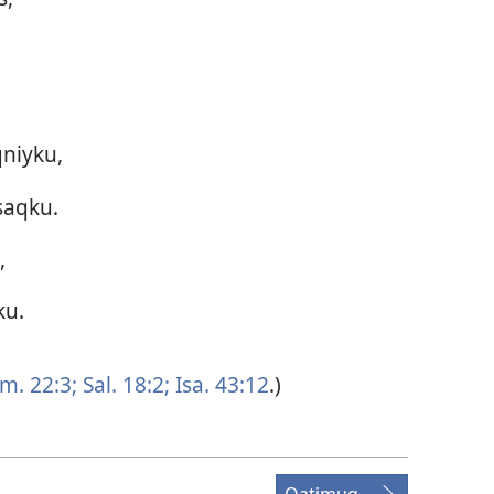
qniyku,
saqku.
,
ku.
m. 22:3;
Sal. 18:2;
Isa. 43:12
.)
Qatimuq