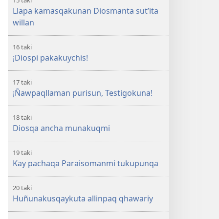
15 taki
Llapa kamasqakunan Diosmanta sut’ita
willan
16 taki
¡Diospi pakakuychis!
17 taki
¡Ñawpaqllaman purisun, Testigokuna!
18 taki
Diosqa ancha munakuqmi
19 taki
Kay pachaqa Paraisomanmi tukupunqa
20 taki
Huñunakusqaykuta allinpaq qhawariy