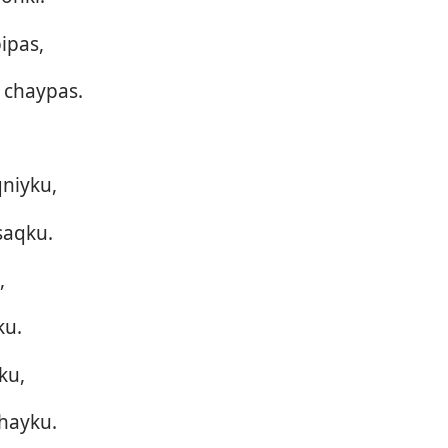
ipas,
 chaypas.
qniyku,
saqku.
,
ku.
ku,
chayku.