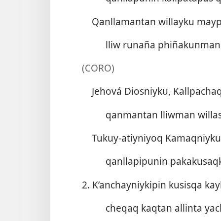
Qanllamantan willayku mayp
lliw runaña phiñakunman
(CORO)
Jehová Diosniyku, Kallpacha
qanmantan lliwman willa
Tukuy-atiyniyoq Kamaqniyku
qanllapipunin pakakusaq
2. K’anchayniykipin kusisqa kay
cheqaq kaqtan allinta ya