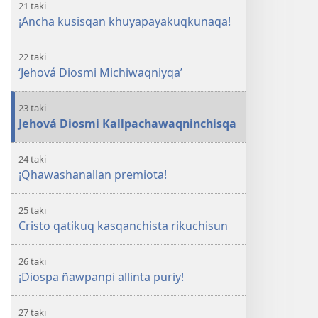
21 taki
¡Ancha kusisqan khuyapayakuqkunaqa!
22 taki
‘Jehová Diosmi Michiwaqniyqa’
23 taki
Jehová Diosmi Kallpachawaqninchisqa
24 taki
¡Qhawashanallan premiota!
25 taki
Cristo qatikuq kasqanchista rikuchisun
26 taki
¡Diospa ñawpanpi allinta puriy!
27 taki