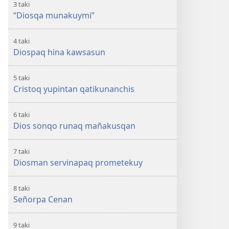
3 taki
“Diosqa munakuymi”
4 taki
Diospaq hina kawsasun
5 taki
Cristoq yupintan qatikunanchis
6 taki
Dios sonqo runaq mañakusqan
7 taki
Diosman servinapaq prometekuy
8 taki
Señorpa Cenan
9 taki