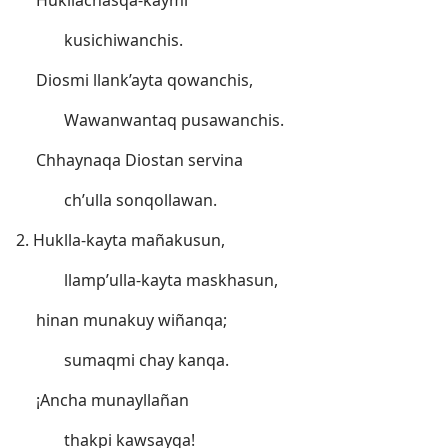
Hukllachasqa-kaymi
kusichiwanchis.
Diosmi llank’ayta qowanchis,
Wawanwantaq pusawanchis.
Chhaynaqa Diostan servina
ch’ulla sonqollawan.
2. Huklla-kayta mañakusun,
llamp’ulla-kayta maskhasun,
hinan munakuy wiñanqa;
sumaqmi chay kanqa.
¡Ancha munayllañan
thakpi kawsayqa!