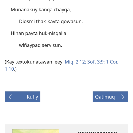
Munanakuy kanqa chayqa,
Diosmi thak-kayta qowasun.
Hinan payta huk-nisqalla
wiñaypaq servisun.
(Kay textokunatawan leey:
Miq. 2:12;
Sof. 3:9;
1 Cor.
1:10
.)
Kutiy
Qatimuq