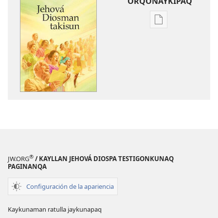
ORQONAYKIPAQ
Kaypi
qelqakunatan
copiawaq
Jehová
Diosman
takisun
®
JW.ORG
/ KAYLLAN JEHOVÁ DIOSPA TESTIGONKUNAQ
PAGINANQA
Configuración de la apariencia
Kaykunaman ratulla jaykunapaq