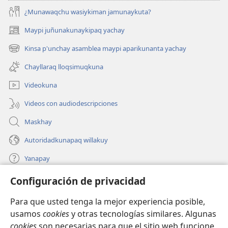
¿Munawaqchu wasiykiman jamunaykuta?
Maypi juñunakunaykipaq yachay
(abre
una
Kinsa p'unchay asamblea maypi aparikunanta yachay
(abre
nueva
una
ventana)
Chayllaraq lloqsimuqkuna
nueva
ventana)
Videokuna
Videos con audiodescripciones
Maskhay
Autoridadkunapaq willakuy
Yanapay
Configuración de privacidad
Donacionta churanapaq
(abre
una
Para que usted tenga la mejor experiencia posible,
nueva
INTERNETPI QELQANCHISKUNA Watchtower™
usamos
cookies
y otras tecnologías similares. Algunas
(abre
ventana)
cookies
son necesarias para que el sitio web funcione,
una