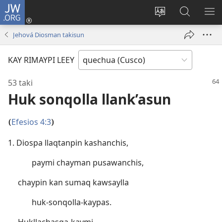
JW.ORG
Sutiykiwan
jaykuy
Direccionpi simi
JW.ORG
QH
(abre
akllay
nisqapi
ME
Jehová Diosman takisun
una
maskhay
nueva
KAY RIMAYPI LEEY
ventana)
53 taki
Huk sonqolla llank’asun
Efesios 4:3
(
)
1. Diospa llaqtanpin kashanchis,
paymi chayman pusawanchis,
chaypin kan sumaq kawsaylla
huk-sonqolla-kaypas.