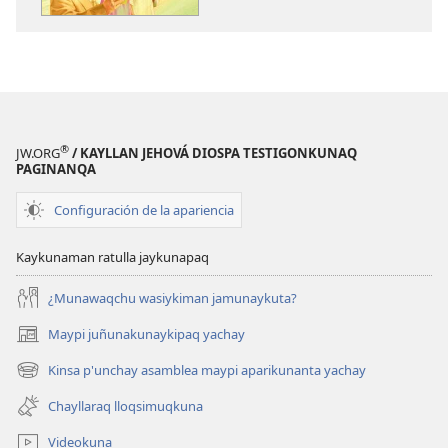
®
JW.ORG
/ KAYLLAN JEHOVÁ DIOSPA TESTIGONKUNAQ
PAGINANQA
Configuración de la apariencia
Kaykunaman ratulla jaykunapaq
¿Munawaqchu wasiykiman jamunaykuta?
Maypi juñunakunaykipaq yachay
(abre
una
Kinsa p'unchay asamblea maypi aparikunanta yachay
(abre
nueva
una
ventana)
Chayllaraq lloqsimuqkuna
nueva
ventana)
Videokuna