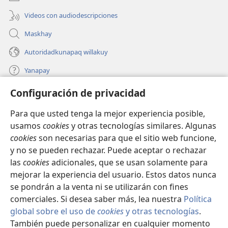
Videos con audiodescripciones
Maskhay
Autoridadkunapaq willakuy
Yanapay
Configuración de privacidad
Donacionta churanapaq
(abre
una
Para que usted tenga la mejor experiencia posible,
nueva
INTERNETPI QELQANCHISKUNA Watchtower™
usamos
cookies
y otras tecnologías similares. Algunas
(abre
ventana)
cookies
son necesarias para que el sitio web funcione,
una
®
JW Hub
nueva
y no se pueden rechazar. Puede aceptar o rechazar
(abre
ventana)
una
las
cookies
adicionales, que se usan solamente para
®
JW Library
nueva
mejorar la experiencia del usuario. Estos datos nunca
ventana)
se pondrán a la venta ni se utilizarán con fines
comerciales. Si desea saber más, lea nuestra
Política
global sobre el uso de
cookies
y otras tecnologías
.
Copyright
© 2026 Watch Tower Bible and Tract Society of Pennsylvania.
También puede personalizar en cualquier momento