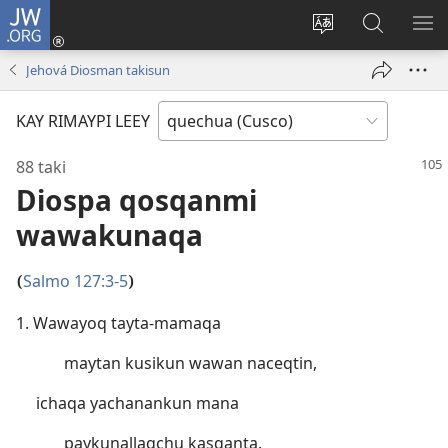
JW.ORG
Sutiykiwan
jaykuy
Direccionpi simi
JW.ORG
QH
(abre
akllay
nisqapi
ME
Jehová Diosman takisun
una
maskhay
nueva
KAY RIMAYPI LEEY
ventana)
88 taki
Diospa qosqanmi
wawakunaqa
Salmo 127:3-5
(
)
1. Wawayoq tayta-mamaqa
maytan kusikun wawan naceqtin,
ichaqa yachanankun mana
paykunallaqchu kasqanta.