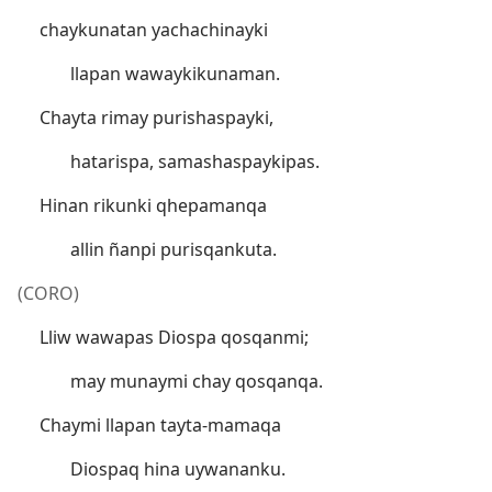
chaykunatan yachachinayki
llapan wawaykikunaman.
Chayta rimay purishaspayki,
hatarispa, samashaspaykipas.
Hinan rikunki qhepamanqa
allin ñanpi purisqankuta.
(CORO)
Lliw wawapas Diospa qosqanmi;
may munaymi chay qosqanqa.
Chaymi llapan tayta-mamaqa
Diospaq hina uywananku.