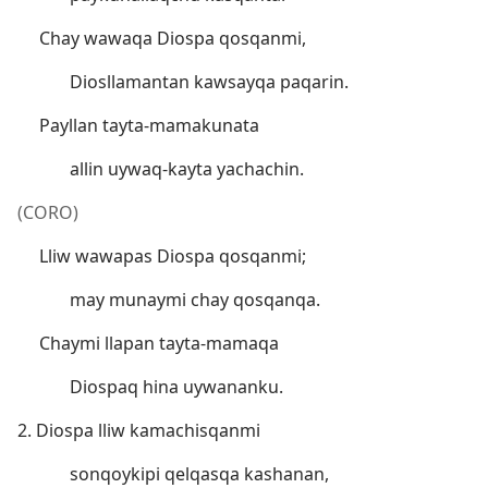
Chay wawaqa Diospa qosqanmi,
Diosllamantan kawsayqa paqarin.
Payllan tayta-mamakunata
allin uywaq-kayta yachachin.
(CORO)
Lliw wawapas Diospa qosqanmi;
may munaymi chay qosqanqa.
Chaymi llapan tayta-mamaqa
Diospaq hina uywananku.
2. Diospa lliw kamachisqanmi
sonqoykipi qelqasqa kashanan,