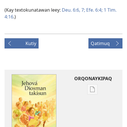
(Kay textokunatawan leey:
Deu. 6:6, 7;
Efe. 6:4;
1 Tim.
4:16
.)
Kutiy
Qatimuq
ORQONAYKIPAQ
Kaypi
qelqakunatan
copiawaq
Jehová
Diosman
takisun