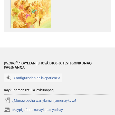
copiawaq
Jehová
Diosman
takisun
®
JW.ORG
/ KAYLLAN JEHOVÁ DIOSPA TESTIGONKUNAQ
PAGINANQA
Configuración de la apariencia
Kaykunaman ratulla jaykunapaq
¿Munawaqchu wasiykiman jamunaykuta?
Maypi juñunakunaykipaq yachay
(abre