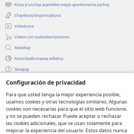
una
Kinsa p'unchay asamblea maypi aparikunanta yachay
(abre
nueva
una
ventana)
Chayllaraq lloqsimuqkuna
nueva
ventana)
Videokuna
Videos con audiodescripciones
Maskhay
Autoridadkunapaq willakuy
Yanapay
Configuración de privacidad
Donacionta churanapaq
(abre
una
Para que usted tenga la mejor experiencia posible,
nueva
INTERNETPI QELQANCHISKUNA Watchtower™
usamos
cookies
y otras tecnologías similares. Algunas
(abre
ventana)
cookies
son necesarias para que el sitio web funcione,
una
®
JW Hub
nueva
y no se pueden rechazar. Puede aceptar o rechazar
(abre
ventana)
una
las
cookies
adicionales, que se usan solamente para
®
JW Library
nueva
mejorar la experiencia del usuario. Estos datos nunca
ventana)