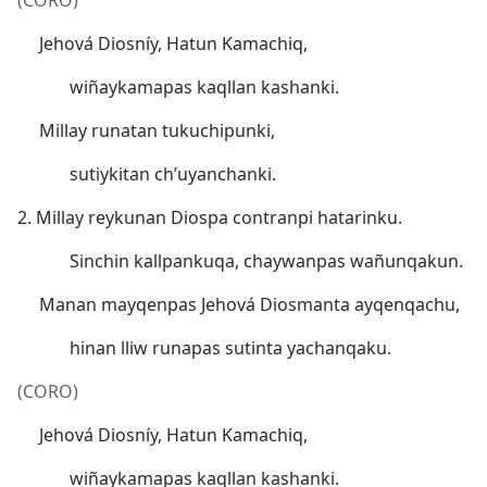
(CORO)
Jehová Diosníy, Hatun Kamachiq,
wiñaykamapas kaqllan kashanki.
Millay runatan tukuchipunki,
sutiykitan ch’uyanchanki.
2. Millay reykunan Diospa contranpi hatarinku.
Sinchin kallpankuqa, chaywanpas wañunqakun.
Manan mayqenpas Jehová Diosmanta ayqenqachu,
hinan lliw runapas sutinta yachanqaku.
(CORO)
Jehová Diosníy, Hatun Kamachiq,
wiñaykamapas kaqllan kashanki.