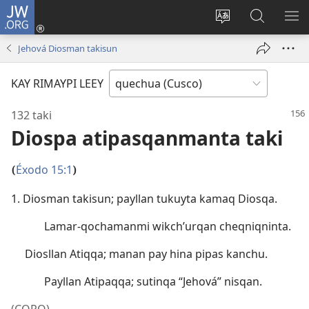
JW.ORG
Sutiykiwan
jaykuy
Direccionpi simi
JW.ORG
QH
(abre
akllay
nisqapi
ME
Jehová Diosman takisun
una
maskhay
nueva
KAY RIMAYPI LEEY
ventana)
132 taki
Diospa atipasqanmanta taki
Éxodo 15:1
(
)
1. Diosman takisun; payllan tukuyta kamaq Diosqa.
Lamar-qochamanmi wikch’urqan cheqniqninta.
Diosllan Atiqqa; manan pay hina pipas kanchu.
Payllan Atipaqqa; sutinqa “Jehová” nisqan.