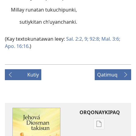
Millay runatan tukuchipunki,
sutiykitan ch’uyanchanki.
(Kay textokunatawan leey:
Sal. 2:2,
9;
92:8;
Mal. 3:6;
Apo. 16:16
.)
Kutiy
Qatimuq
ORQONAYKIPAQ
Kaypi
qelqakunatan