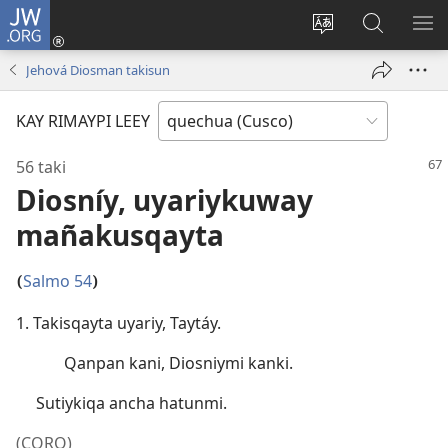
JW.ORG
Sutiykiwan
jaykuy
Direccionpi simi
JW.ORG
QH
(abre
akllay
nisqapi
ME
Jehová Diosman takisun
una
maskhay
nueva
KAY RIMAYPI LEEY
ventana)
56 taki
Diosníy, uyariykuway
mañakusqayta
Salmo 54
(
)
1. Takisqayta uyariy, Taytáy.
Qanpan kani, Diosniymi kanki.
Sutiykiqa ancha hatunmi.
(CORO)