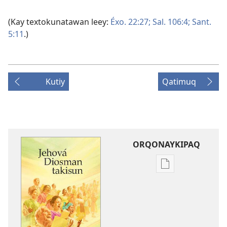
(Kay textokunatawan leey:
Éxo. 22:27;
Sal. 106:4;
Sant.
5:11
.)
Kutiy
Qatimuq
ORQONAYKIPAQ
Kaypi
qelqakunatan
copiawaq
Jehová
Diosman