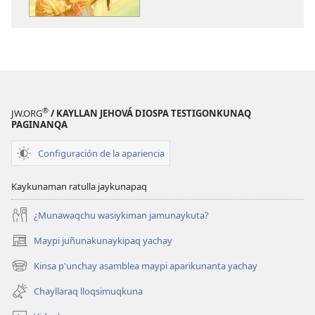
takisun
®
JW.ORG
/ KAYLLAN JEHOVÁ DIOSPA TESTIGONKUNAQ
PAGINANQA
Configuración de la apariencia
Kaykunaman ratulla jaykunapaq
¿Munawaqchu wasiykiman jamunaykuta?
Maypi juñunakunaykipaq yachay
(abre
una
Kinsa p'unchay asamblea maypi aparikunanta yachay
(abre
nueva
una
ventana)
Chayllaraq lloqsimuqkuna
nueva
ventana)