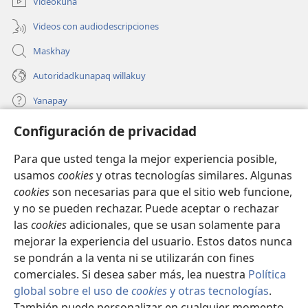
Videokuna
Videos con audiodescripciones
Maskhay
Autoridadkunapaq willakuy
Yanapay
Configuración de privacidad
Donacionta churanapaq
(abre
una
Para que usted tenga la mejor experiencia posible,
nueva
INTERNETPI QELQANCHISKUNA Watchtower™
usamos
cookies
y otras tecnologías similares. Algunas
(abre
ventana)
cookies
son necesarias para que el sitio web funcione,
una
®
JW Hub
nueva
y no se pueden rechazar. Puede aceptar o rechazar
(abre
ventana)
una
las
cookies
adicionales, que se usan solamente para
®
JW Library
nueva
mejorar la experiencia del usuario. Estos datos nunca
ventana)
se pondrán a la venta ni se utilizarán con fines
comerciales. Si desea saber más, lea nuestra
Política
global sobre el uso de
cookies
y otras tecnologías
.
Copyright
© 2026 Watch Tower Bible and Tract Society of Pennsylvania.
También puede personalizar en cualquier momento