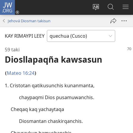
JW.ORG
Sutiykiwan
jaykuy
Direccionpi simi
JW.ORG
QH
(abre
akllay
nisqapi
ME
Jehová Diosman takisun
una
maskhay
nueva
KAY RIMAYPI LEEY
ventana)
59 taki
Diosllapaqña kawsasun
Mateo 16:24
(
)
1. Cristotan qatikusunchis kunanmanta,
chaypaqmi Dios pusamuwanchis.
Cheqaq kaq yachaytaqa
Diosmantan chaskirqanchis.