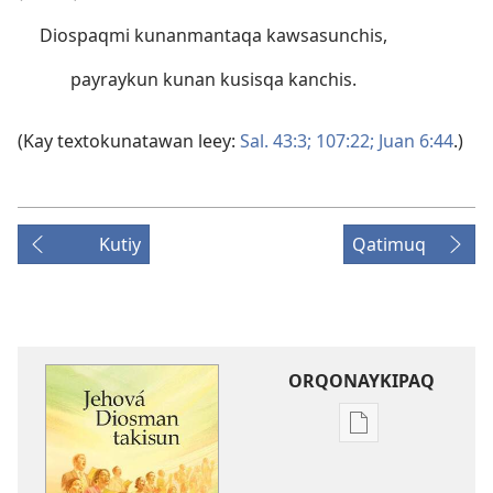
Diospaqmi kunanmantaqa kawsasunchis,
payraykun kunan kusisqa kanchis.
(Kay textokunatawan leey:
Sal. 43:3;
107:22;
Juan 6:44
.)
Kutiy
Qatimuq
ORQONAYKIPAQ
Kaypi
qelqakunatan
copiawaq