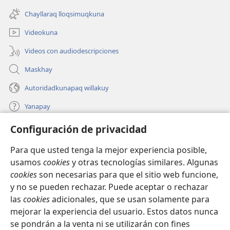
nueva
una
ventana)
Chayllaraq lloqsimuqkuna
nueva
ventana)
Videokuna
Videos con audiodescripciones
Maskhay
Autoridadkunapaq willakuy
Yanapay
Configuración de privacidad
Donacionta churanapaq
(abre
una
Para que usted tenga la mejor experiencia posible,
nueva
INTERNETPI QELQANCHISKUNA Watchtower™
usamos
cookies
y otras tecnologías similares. Algunas
(abre
ventana)
cookies
son necesarias para que el sitio web funcione,
una
®
JW Hub
nueva
y no se pueden rechazar. Puede aceptar o rechazar
(abre
ventana)
una
las
cookies
adicionales, que se usan solamente para
®
JW Library
nueva
mejorar la experiencia del usuario. Estos datos nunca
ventana)
se pondrán a la venta ni se utilizarán con fines