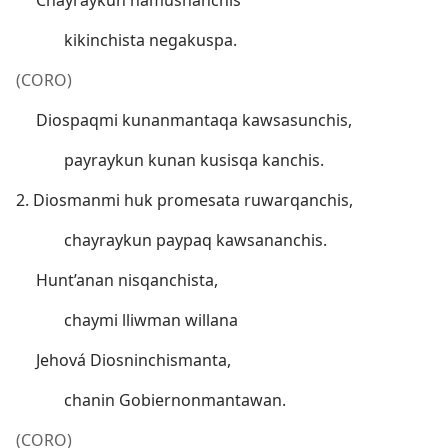
Chayraykun hamushanchis
kikinchista negakuspa.
(CORO)
Diospaqmi kunanmantaqa kawsasunchis,
payraykun kunan kusisqa kanchis.
2. Diosmanmi huk promesata ruwarqanchis,
chayraykun paypaq kawsananchis.
Hunt’anan nisqanchista,
chaymi lliwman willana
Jehová Diosninchismanta,
chanin Gobiernonmantawan.
(CORO)