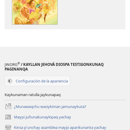
Jehová
Diosman
takisun
®
JW.ORG
/ KAYLLAN JEHOVÁ DIOSPA TESTIGONKUNAQ
PAGINANQA
Configuración de la apariencia
Kaykunaman ratulla jaykunapaq
¿Munawaqchu wasiykiman jamunaykuta?
Maypi juñunakunaykipaq yachay
(abre
una
Kinsa p'unchay asamblea maypi aparikunanta yachay
(abre