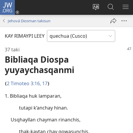
JW.ORG
Sutiykiwan
jaykuy
Direccionpi simi
JW.ORG
QH
(abre
akllay
nisqapi
ME
Jehová Diosman takisun
una
maskhay
nueva
KAY RIMAYPI LEEY
ventana)
37 taki
Bibliaqa Diospa
yuyaychasqanmi
2 Timoteo 3:16, 17
(
)
1. Bibliaqa huk lamparan,
tutapi k’anchay hinan.
Usqhayllan chayman rinanchis,
thak-kaytan chay qowasunchis.