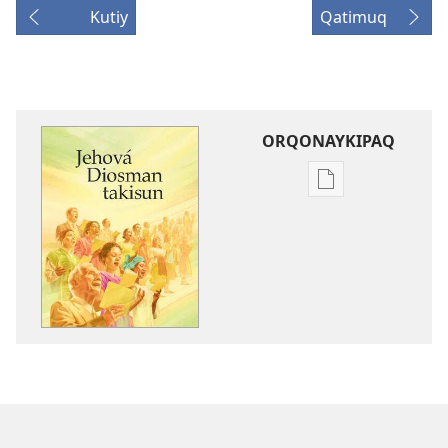
Kutiy
Qatimuq
ORQONAYKIPAQ
Kaypi
qelqakunatan
copiawaq
Jehová
Diosman
takisun