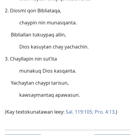
2. Diosmi qon Bibliataqa,
chaypin nin munasqanta.
Bibliallan tukuypaq allin,
Dios kasuytan chay yachachin.
3. Chayllapin nin sut’ita
munakuq Dios kasqanta.
Yachaytan chaypi tarisun,
kawsaymantaq apawasun.
(Kay textokunatawan leey:
Sal. 119:105;
Pro. 4:13
.)