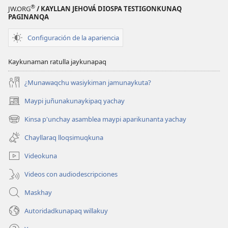
®
JW.ORG
/ KAYLLAN JEHOVÁ DIOSPA TESTIGONKUNAQ
PAGINANQA
Configuración de la apariencia
Kaykunaman ratulla jaykunapaq
¿Munawaqchu wasiykiman jamunaykuta?
Maypi juñunakunaykipaq yachay
(abre
una
Kinsa p'unchay asamblea maypi aparikunanta yachay
(abre
nueva
una
ventana)
Chayllaraq lloqsimuqkuna
nueva
ventana)
Videokuna
Videos con audiodescripciones
Maskhay
Autoridadkunapaq willakuy