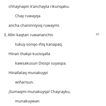
chhaynapin k’anchayta rikunqaku.
Chay ruwayqa
ancha chaninniyoq ruwaymi.
3. Allin kaqtan ruwananchis
tukuy sonqo iñiq kanapaq.
Hinan thakpi kusisqalla
kawsakusun Diospi suyaspa.
Hinallataq munakuypi
wiñarisun.
¡Sumaqmi munakuyqa! Chayrayku,
munakuywan