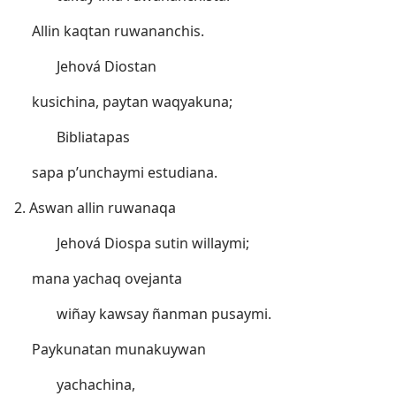
Allin kaqtan ruwananchis.
Jehová Diostan
kusichina, paytan waqyakuna;
Bibliatapas
sapa p’unchaymi estudiana.
2. Aswan allin ruwanaqa
Jehová Diospa sutin willaymi;
mana yachaq ovejanta
wiñay kawsay ñanman pusaymi.
Paykunatan munakuywan
yachachina,