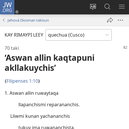
JW.ORG
Sutiykiwan
jaykuy
Direccionpi simi
JW.ORG
QH
(abre
akllay
nisqapi
ME
Jehová Diosman takisun
una
maskhay
nueva
KAY RIMAYPI LEEY
ventana)
70 taki
‘Aswan allin kaqtapuni
akllakuychis’
Filipenses 1:10
(
)
1. Aswan allin ruwaytaqa
llapanchismi reparananchis.
Lliwmi kunan yachananchis
tukuy ima ruwananchista.