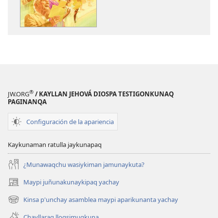
Diosman
takisun
®
JW.ORG
/ KAYLLAN JEHOVÁ DIOSPA TESTIGONKUNAQ
PAGINANQA
Configuración de la apariencia
Kaykunaman ratulla jaykunapaq
¿Munawaqchu wasiykiman jamunaykuta?
Maypi juñunakunaykipaq yachay
(abre
una
Kinsa p'unchay asamblea maypi aparikunanta yachay
(abre
nueva
una
ventana)
Chayllaraq lloqsimuqkuna