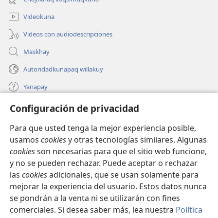
nueva
ventana)
Videokuna
Videos con audiodescripciones
Maskhay
Autoridadkunapaq willakuy
Yanapay
Configuración de privacidad
Donacionta churanapaq
(abre
una
Para que usted tenga la mejor experiencia posible,
nueva
INTERNETPI QELQANCHISKUNA Watchtower™
usamos
cookies
y otras tecnologías similares. Algunas
(abre
ventana)
cookies
son necesarias para que el sitio web funcione,
una
®
JW Hub
nueva
y no se pueden rechazar. Puede aceptar o rechazar
(abre
ventana)
una
las
cookies
adicionales, que se usan solamente para
®
JW Library
nueva
mejorar la experiencia del usuario. Estos datos nunca
ventana)
se pondrán a la venta ni se utilizarán con fines
comerciales. Si desea saber más, lea nuestra
Política