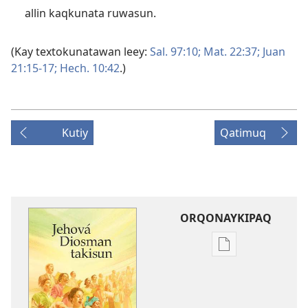
allin kaqkunata ruwasun.
(Kay textokunatawan leey:
Sal. 97:10;
Mat. 22:37;
Juan
21:15-17;
Hech. 10:42
.)
Kutiy
Qatimuq
ORQONAYKIPAQ
Kaypi
qelqakunatan
copiawaq
Jehová