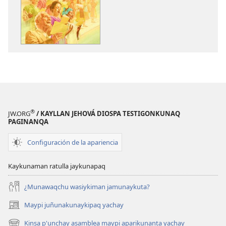
Jehová
Diosman
takisun
®
JW.ORG
/ KAYLLAN JEHOVÁ DIOSPA TESTIGONKUNAQ
PAGINANQA
Configuración de la apariencia
Kaykunaman ratulla jaykunapaq
¿Munawaqchu wasiykiman jamunaykuta?
Maypi juñunakunaykipaq yachay
(abre
una
Kinsa p'unchay asamblea maypi aparikunanta yachay