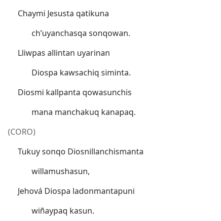
Chaymi Jesusta qatikuna
ch’uyanchasqa sonqowan.
Lliwpas allintan uyarinan
Diospa kawsachiq siminta.
Diosmi kallpanta qowasunchis
mana manchakuq kanapaq.
(CORO)
Tukuy sonqo Diosnillanchismanta
willamushasun,
Jehová Diospa ladonmantapuni
wiñaypaq kasun.