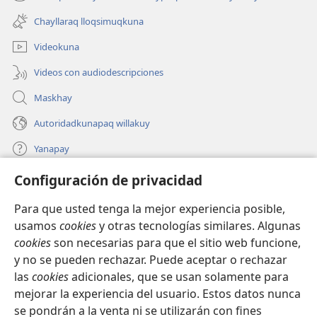
(abre
nueva
una
ventana)
Chayllaraq lloqsimuqkuna
nueva
ventana)
Videokuna
Videos con audiodescripciones
Maskhay
Autoridadkunapaq willakuy
Yanapay
Configuración de privacidad
Donacionta churanapaq
(abre
una
Para que usted tenga la mejor experiencia posible,
nueva
INTERNETPI QELQANCHISKUNA Watchtower™
usamos
cookies
y otras tecnologías similares. Algunas
(abre
ventana)
cookies
son necesarias para que el sitio web funcione,
una
®
JW Hub
nueva
y no se pueden rechazar. Puede aceptar o rechazar
(abre
ventana)
una
las
cookies
adicionales, que se usan solamente para
®
JW Library
nueva
mejorar la experiencia del usuario. Estos datos nunca
ventana)
se pondrán a la venta ni se utilizarán con fines