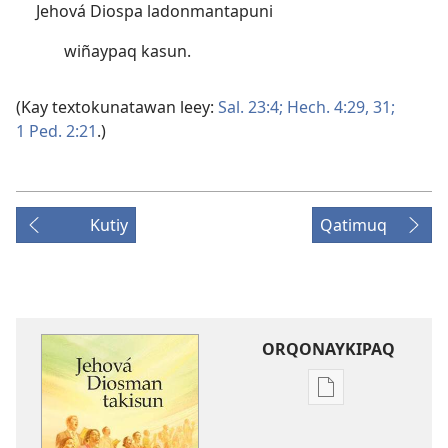
Jehová Diospa ladonmantapuni
wiñaypaq kasun.
(Kay textokunatawan leey:
Sal. 23:4;
Hech. 4:29,
31;
1 Ped. 2:21
.)
Kutiy
Qatimuq
ORQONAYKIPAQ
Kaypi
qelqakunatan
copiawaq