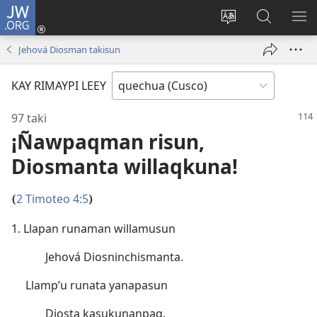
JW.ORG
Sutiykiwan
jaykuy
Direccionpi simi
JW.ORG
QH
(abre
akllay
nisqapi
ME
Jehová Diosman takisun
una
maskhay
nueva
KAY RIMAYPI LEEY
ventana)
97 taki
¡Ñawpaqman risun,
Diosmanta willaqkuna!
2 Timoteo 4:5
(
)
1. Llapan runaman willamusun
Jehová Diosninchismanta.
Llamp’u runata yanapasun
Diosta kasukunanpaq.