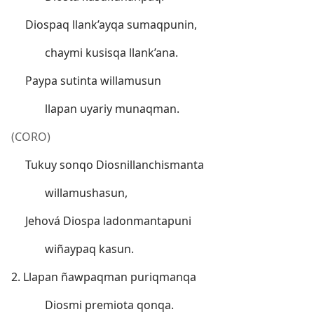
Diospaq llank’ayqa sumaqpunin,
chaymi kusisqa llank’ana.
Paypa sutinta willamusun
llapan uyariy munaqman.
(CORO)
Tukuy sonqo Diosnillanchismanta
willamushasun,
Jehová Diospa ladonmantapuni
wiñaypaq kasun.
2. Llapan ñawpaqman puriqmanqa
Diosmi premiota qonqa.