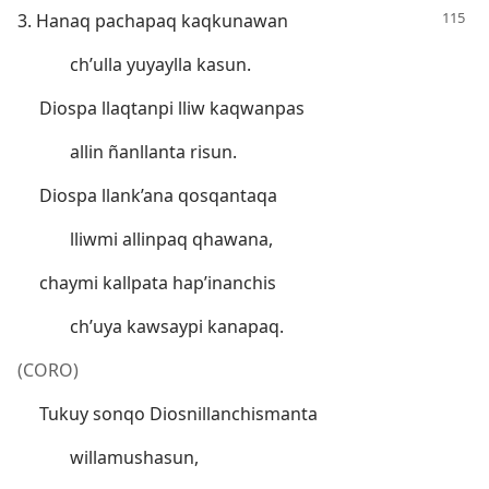
3. Hanaq pachapaq kaqkunawan
ch’ulla yuyaylla kasun.
Diospa llaqtanpi lliw kaqwanpas
allin ñanllanta risun.
Diospa llank’ana qosqantaqa
lliwmi allinpaq qhawana,
chaymi kallpata hap’inanchis
ch’uya kawsaypi kanapaq.
(CORO)
Tukuy sonqo Diosnillanchismanta
willamushasun,