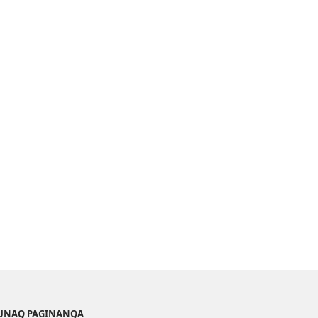
KUNAQ PAGINANQA