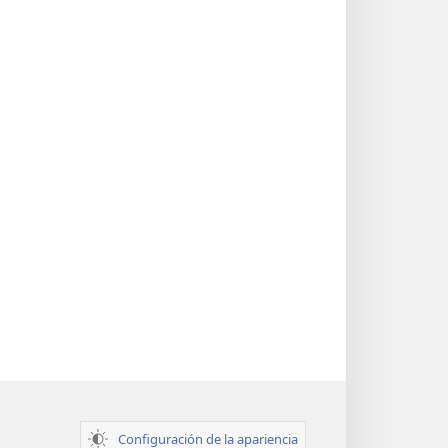
Configuración de la apariencia