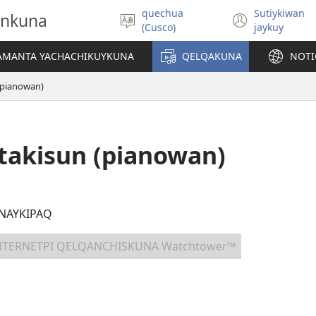
quechua
Sutiykiwan
onkuna
Simita
(abre
(Cusco)
jaykuy
akllay
una
nueva
IAMANTA YACHACHIKUYKUNA
QELQAKUNA
NOTI
ventan
(pianowan)
takisun (pianowan)
NAYKIPAQ
NTERNETPI QELQANCHISKUNA Watchtower™
INTERNETPI
QELQANCHISKUNA
Watchtower™