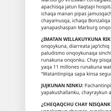
apachisqa jatun llaqtapi hos
ichaqa manan pipas jamusqach
chayamusqa, ichaqa Bonzaliq
yanapashaspan Marburg onqoy
¿IMATAN WILLAKUYKUNA RIK
onqoykuna, diarreata jap’ichiq
paludismo onqoykunaqa sinchi
runakuna onqonku. Chay pisq
yaqa 11 millones runakuna wa
“Watantinpiqa sapa kinsa segun
JUJKUNAN NINKU:
Pachantinp
yapakushallanku, chayraykun 
¿CHEQAQCHU CHAY NISQANK