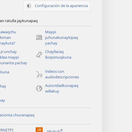
Configuración de la apariencia
n ratulla jaykunapaq
awaqchu
Maypi
ykiman
juñunakunaykipaq
(abre
naykuta?
yachay
una
nueva
 p'unchay
Chayllaraq
ventana)
blea maypi
lloqsimuqkuna
kunanta yachay
Videos con
okuna
audiodescripciones
Autoridadkunapaq
hay
willakuy
pay
acionta churanapaq
ERNETPI
®
JW Hub