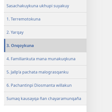
2011
Sasachakuykuna ukhupi suyakuy
1. Terremotokuna
2. Yarqay
3. Onqoykuna
4. Familiankuta mana munakuqkuna
5. Jallp’a pachata malograsqanku
6. Pachantinpi Diosmanta willakun
Sumaq kausayqa ñan chayaramunqaña