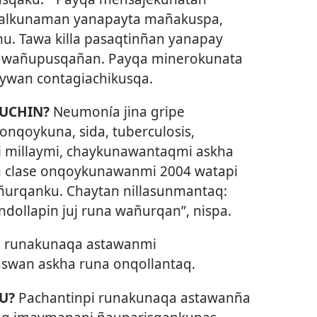
pitalkunaman yanapayta mañakuspa,
u. Tawa killa pasaqtinñan yanapay
a wañupusqañan. Payqa minerokunata
wan contagiachikusqa.
UCHIN?
Neumonía jina gripe
 onqoykuna, sida, tuberculosis,
 millaymi, chaykunawantaqmi askha
a clase onqoykunawanmi 2004 watapi
ñurqanku. Chaytan nillasunmantaq:
dollapin juj runa wañurqan”, nispa.
i runakunaqa astawanmi
aswan askha runa onqollantaq.
U?
Pachantinpi runakunaqa astawanña