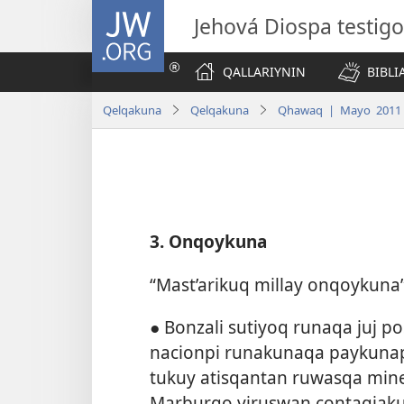
JW.ORG
Jehová Diospa testig
QALLARIYNIN
BIBL
Qelqakuna
Qelqakuna
Qhawaq | Mayo 2011
3. Onqoykuna
“Mast’arikuq millay onqoykuna”
● Bonzali sutiyoq runaqa juj po
nacionpi runakunaqa paykuna
tukuy atisqantan ruwasqa mi
Marburgo viruswan contagiak