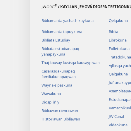
®
JW.ORG
/ KAYLLAN JEHOVÁ DIOSPA TESTIGON
Bibliamanta yachachikuykuna
Qelqakuna
Bibliamanta tapuykuna
Biblia
Bibliata Estudiay
Librokuna
Bibliata estudianapaq
Folletokuna
yanapaykuna
Tratadokuna,
Thaj kausay kusisqa kausaypiwan
Ajllasqa yac
Casarasqakunapaq
Qelqakuna
familiakunapaqwan
Juñunakuypi
Wayna-sipaskuna
Asambleapa
Wawakuna
Estudianapa
Diospi iñiy
Kamachikuy
Bibliawan cienciawan
JW Canal
Historiawan Bibliawan
Videokuna