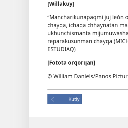
[Willakuy]
“Mancharikunapaqmi juj león 
chayqa, ichaqa chhaynatan m
ukhunchismanta mijumuwasha
reparakusunman chayqa (MI
ESTUDIAQ)
[Fotota orqorqan]
© William Daniels/Panos Pictu
Kutiy