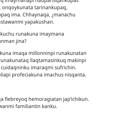
aq imaymanapi ñauparisqankupas
 onqoykunata tarinankupaq,
upaq ima. Chhaynaqa, ¿manachu
astawanmi yapakushan.
nkuchu runakuna imaymana
anman jina?
kuna imaqa millonninpi runakunatan
i runakunataq llaqtamasinkuq makinpi
 cuidaqninku imaraqmi sufrichin.
iapi profeciakuna imachus nisqanta.
a fiebreyoq hemoragiatan jap’ichikun.
wanmi familiantin kanku.