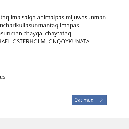
otaq ima salqa animalpas mijuwasunman
ancharikullasunmantaq imapas
sunman chayqa, chaytataq
CHAEL OSTERHOLM, ONQOYKUNATA
res
Qatimuq