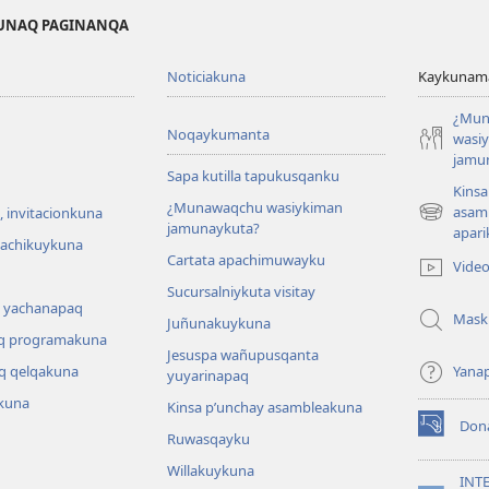
KUNAQ PAGINANQA
Noticiakuna
Kaykunama
¿Mun
Noqaykumanta
wasi
jamu
Sapa kutilla tapukusqanku
Kinsa
¿Munawaqchu wasiykiman
asam
 invitacionkuna
(abre
jamunaykuta?
apari
una
hachikuykuna
Cartata apachimuwayku
nueva
Vide
ventana)
Sucursalniykuta visitay
 yachanapaq
Mask
Juñunakuykuna
q programakuna
Jesuspa wañupusqanta
q qelqakuna
Yana
yuyarinapaq
kuna
Kinsa p’unchay asambleakuna
Don
(abre
Ruwasqayku
una
Willakuykuna
nueva
INT