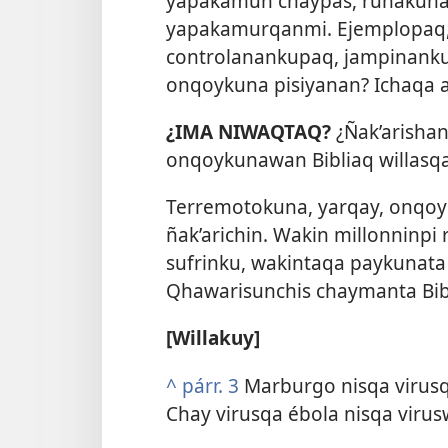
yapakamun chaypas, runakun
yapakamurqanmi. Ejemplopaq,
controlanankupaq, jampinank
onqoykuna pisiyanan? Ichaqa 
¿IMA NIWAQTAQ?
¿Ñak’arisha
onqoykunawan Bibliaq willasq
Terremotokuna, yarqay, onqoy
ñak’arichin. Wakin millonninp
sufrinku, wakintaqa paykunata
Qhawarisunchis chaymanta Bibl
[Willakuy]
^
párr. 3
Marburgo nisqa virusq
Chay virusqa ébola nisqa virus