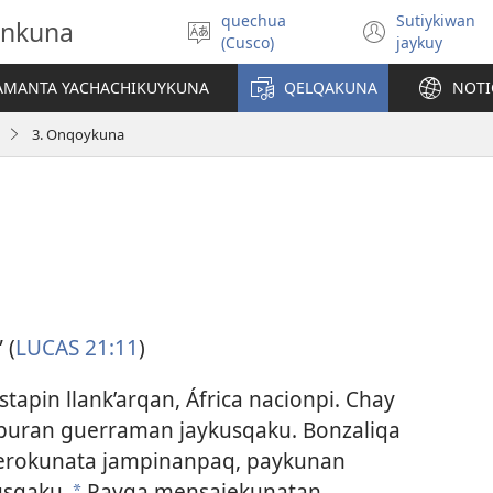
quechua
Sutiykiwan
onkuna
Simita
(abre
(Cusco)
jaykuy
akllay
una
nueva
IAMANTA YACHACHIKUYKUNA
QELQAKUNA
NOTI
ventan
3. Onqoykuna
 (
LUCAS 21:11
)
stapin llank’arqan, África nacionpi. Chay
puran guerraman jaykusqaku. Bonzaliqa
nerokunata jampinanpaq, paykunan
usqaku.
Payqa mensajekunatan
*