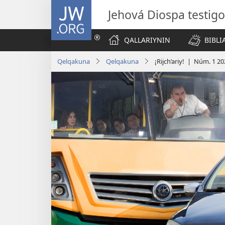
JW.ORG
Jehová Diospa testig
QALLARIYNIN
BIBL
Qelqakuna
Qelqakuna
¡Rijch’ariy! | Núm. 1 2