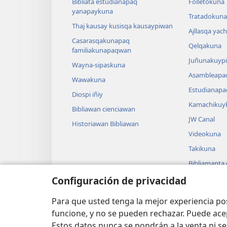
Bibliata estudianapaq
Folletokuna
yanapaykuna
Tratadokuna,
Thaj kausay kusisqa kausaypiwan
Ajllasqa yac
Casarasqakunapaq
Qelqakuna
familiakunapaqwan
Juñunakuypi
Wayna-sipaskuna
Asambleapa
Wawakuna
Estudianapa
Diospi iñiy
Kamachikuy
Bibliawan cienciawan
JW Canal
Historiawan Bibliawan
Videokuna
Takikuna
Bibliamanta
Bibliamanta
Configuración de privacidad
actuacionku
Para que usted tenga la mejor experiencia p
funcione, y no se pueden rechazar. Puede ace
Estos datos nunca se pondrán a la venta ni se