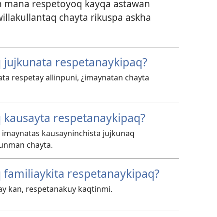
un mana respetoyoq kayqa astawan
illakullantaq chayta rikuspa askha
jujkunata respetanaykipaq?
ta respetay allinpuni, ¿imaynatan chayta
kausayta respetanaykipaq?
s imaynatas kausayninchista jujkunaq
sunman chayta.
familiaykita respetanaykipaq?
ay kan, respetanakuy kaqtinmi.