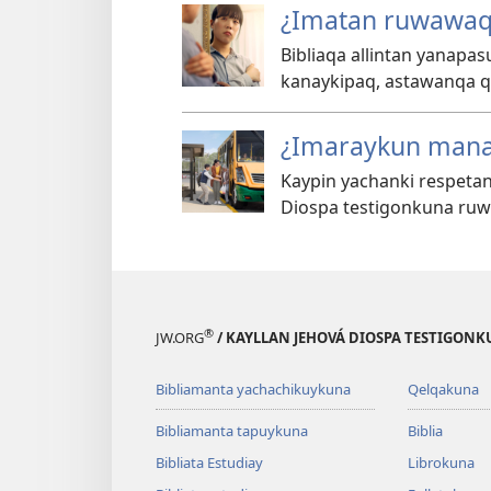
¿Imatan ruwawaq 
Bibliaqa allintan yanapas
kanaykipaq, astawanqa qa
¿Imaraykun mana
Kaypin yachanki respeta
Diospa testigonkuna ru
®
JW.ORG
/ KAYLLAN JEHOVÁ DIOSPA TESTIGON
Bibliamanta yachachikuykuna
Qelqakuna
Bibliamanta tapuykuna
Biblia
Bibliata Estudiay
Librokuna