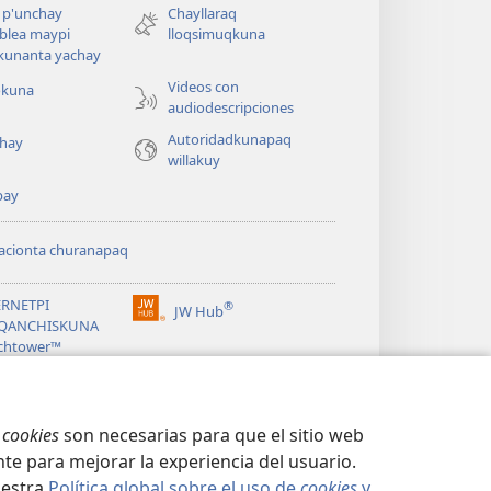
nueva
 p'unchay
Chayllaraq
ventana)
blea maypi
lloqsimuqkuna
kunanta yachay
Videos con
okuna
audiodescripciones
Autoridadkunapaq
hay
willakuy
pay
acionta churanapaq
ERNETPI
®
JW Hub
(abre
QANCHISKUNA
una
chtower™
nueva
®
ventana)
ibrary
s
cookies
son necesarias para que el sitio web
te para mejorar la experiencia del usuario.
uestra
Política global sobre el uso de
cookies
y