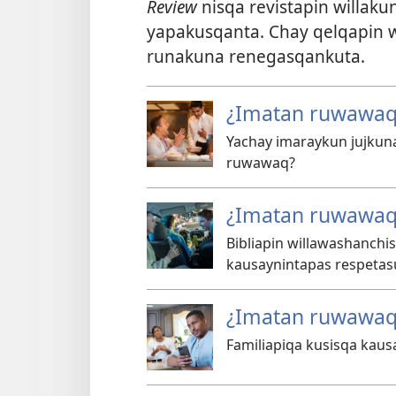
Review
nisqa revistapin willak
yapakusqanta. Chay qelqapin w
runakuna renegasqankuta.
¿Imatan ruwawaq 
Yachay imaraykun jujkuna
ruwawaq?
¿Imatan ruwawaq 
Bibliapin willawashanchi
kausaynintapas respeta
¿Imatan ruwawaq 
Familiapiqa kusisqa kaus