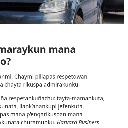
¿Imaraykun mana
to?
nmi. Chaymi pillapas respetowan
qa chayta rikuspa admirakunku.
ña respetankuñachu: tayta-mamankuta,
unata, llank’anankupi jefenkuta,
pipas mana p’enqarikuspan mana
uykunata churamunku.
Harvard Business