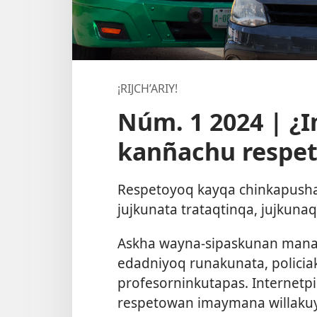
¡RIJCH’ARIY!
Núm. 1 2024 | 
kanñachu respe
Respetoyoq kayqa chinkapusha
jujkunata trataqtinqa, jujkuna
Askha wayna-sipaskunan mana
edadniyoq runakunata, policiak
profesorninkutapas. Internet
respetowan imaymana willak