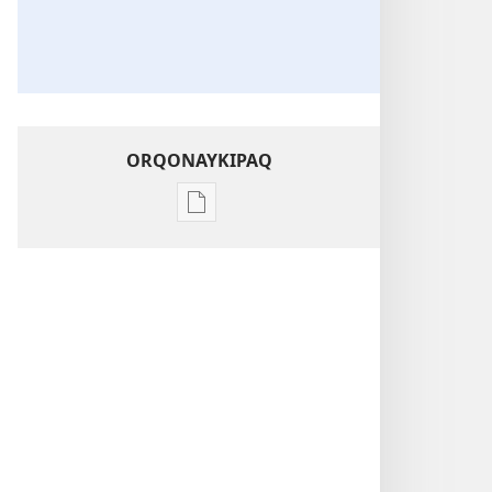
ORQONAYKIPAQ
Kaypi
qelqakunatan
copiawaq
¡RIJCH’ARIY!
¿Imaraykun
mana
kanñachu
respeto?