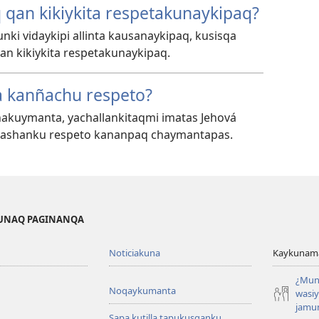
qan kikiykita respetakunaykipaq?
unki vidaykipi allinta kausanaykipaq, kusisqa
n kikiykita respetakunaykipaq.
 kanñachu respeto?
nakuymanta, yachallankitaqmi imatas Jehová
washanku respeto kananpaq chaymantapas.
KUNAQ PAGINANQA
Noticiakuna
Kaykunama
¿Mun
Noqaykumanta
wasi
jamu
Sapa kutilla tapukusqanku