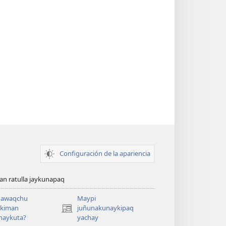
Configuración de la apariencia
n ratulla jaykunapaq
awaqchu
Maypi
ykiman
juñunakunaykipaq
(abre
naykuta?
yachay
una