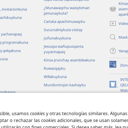
Kinsa
¿Munawaqchu wasiykiman
asam
 invitacionkuna
(abre
jamunaykuta?
apari
una
hachikuykuna
Cartata apachimuwayku
nueva
Vide
ventana)
Sucursalniykuta visitay
 yachanapaq
Mask
Juñunakuykuna
q programakuna
Jesuspa wañupusqanta
q qelqakuna
Yana
yuyarinapaq
kuna
Kinsa p’unchay asambleakuna
Don
(abre
Ruwasqayku
una
Willakuykuna
nueva
INT
ventana)
Mundontinpin kashayku
QEL
(abre
Wat
 grabasqa
una
nueva
JW L
 uyarinapaq
ventana)
na
osible, usamos
cookies
y otras tecnologías similares. Alguna
ptar o rechazar las
cookies
adicionales, que se usan solamen
 utilizarán con fines comerciales. Si desea saber más, lea n