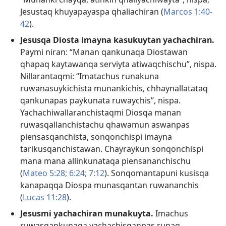
Jesustaq khuyapayaspa qhaliachiran (
Marcos 1:40-
42
).
Jesusqa Diosta imayna kasukuytan yachachiran.
Paymi niran: “Manan qankunaqa Diostawan
qhapaq kaytawanqa serviyta atiwaqchischu”, nispa.
Nillarantaqmi: “Imatachus runakuna
ruwanasuykichista munankichis, chhaynallatataq
qankunapas paykunata ruwaychis”, nispa.
Yachachiwallaranchistaqmi Diosqa manan
ruwasqallanchistachu qhawamun aswanpas
piensasqanchista, sonqonchispi imayna
tarikusqanchistawan. Chayraykun sonqonchispi
mana mana allinkunataqa piensananchischu
(
Mateo 5:28;
6:24;
7:12
). Sonqomantapuni kusisqa
kanapaqqa Diospa munasqantan ruwananchis
(
Lucas 11:28
).
Jesusmi yachachiran munakuyta.
Imachus
ruwasqankunaqa yachachisqanpas runaq