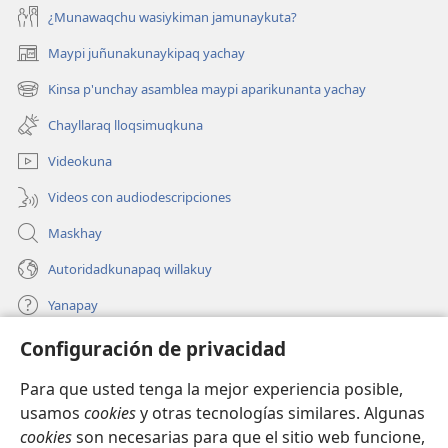
¿Munawaqchu wasiykiman jamunaykuta?
Maypi juñunakunaykipaq yachay
(abre
una
Kinsa p'unchay asamblea maypi aparikunanta yachay
(abre
nueva
una
ventana)
Chayllaraq lloqsimuqkuna
nueva
ventana)
Videokuna
Videos con audiodescripciones
Maskhay
Autoridadkunapaq willakuy
Yanapay
Configuración de privacidad
Donacionta churanapaq
(abre
una
Para que usted tenga la mejor experiencia posible,
nueva
INTERNETPI QELQANCHISKUNA Watchtower™
usamos
cookies
y otras tecnologías similares. Algunas
(abre
ventana)
cookies
son necesarias para que el sitio web funcione,
una