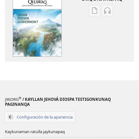
Kaypi
Kaypin
qelqakunatan
grabasqa
copiawaq
qelqakunata
QHAWAQ
horqowaq
¿Iman
QHAWAQ
Diospa
¿Iman
Gobiernon?
Diospa
Gobiernon?
®
JW.ORG
/ KAYLLAN JEHOVÁ DIOSPA TESTIGONKUNAQ
PAGINANQA
Configuración de la apariencia
Kaykunaman ratulla jaykunapaq