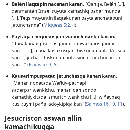
Belén llaqtapin nacenan karan.
“Qanqa, Belén [...],
qanmantan Israel suyuta kamachiq paqarimunqa
[...]. Teqsimuyuntin llaqtakunan payta anchatapuni
jatunchanqa” (
Miqueas 5:2,
4
).
Paytaqa cheqnikuspan wañuchinanku karan.
“Runakunaq pisichasqanmi qhawarparisqanmi
karan [...], mana kasukusqanchiskunamanta k’irisqa
karan, juchanchiskunamanta sinchi muchuchisqa
karan” (
Isaías 53:3,
5
).
Kausarimpuspataq jatunchasqa kanan karan.
“Manan noqataqa Wañuy-pachapi
saqerpariwankichu, manan qan sonqo
kamachiykitaqa ismurichiwankichu [...], wiñaypaq
kusikuymi paña ladoykipiqa kan” (
Salmos 16:10, 11
).
Jesucriston aswan allin
kamachikuqqa