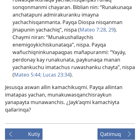
sonqonmanmi chayaran. Biblian nin: “Runakunaqa
anchatapuni admirakuranku imayna
yachachisqanmanta. Payqa Diospa nisqanman
jinapunin yachachiq”, nispa (
Mateo 7:28, 29
).
Chaymi niran: “Munakushallaychis
enemigoykichiskunataqa”, nispa. Payqa
wañuchiqninkunapaqpas mañapuranmi: “Yayáy,
perdonay kay runakunata, paykunaqa manan
yachankuchu imatachus ruwashanku chayta”, nispa
(
Mateo 5:44;
Lucas 23:34
).
Jesusqa aswan allin kamachikuqmi. Payqa allintan
imatapas yachan, munakuwasqanchisraykun
yanapayta munawanchis. ¿Jayk’aqmi kamachiyta
qallarinqa?
Kutiy
Qatimuq