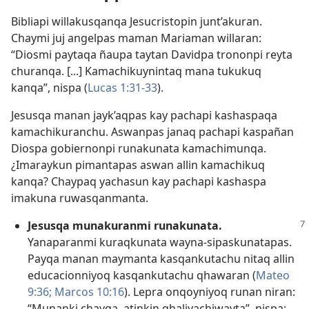
Bibliapi willakusqanqa Jesucristopin junt’akuran.
Chaymi juj angelpas maman Mariaman willaran:
“Diosmi paytaqa ñaupa taytan Davidpa trononpi reyta
churanqa. [...] Kamachikuynintaq mana tukukuq
kanqa”, nispa (
Lucas 1:31-33
).
Jesusqa manan jayk’aqpas kay pachapi kashaspaqa
kamachikuranchu. Aswanpas janaq pachapi kaspañan
Diospa gobiernonpi runakunata kamachimunqa.
¿Imaraykun pimantapas aswan allin kamachikuq
kanqa? Chaypaq yachasun kay pachapi kashaspa
imakuna ruwasqanmanta.
Jesusqa munakuranmi runakunata.
Yanaparanmi kuraqkunata wayna-sipaskunatapas.
Payqa manan maymanta kasqankutachu nitaq allin
educacionniyoq kasqankutachu qhawaran (
Mateo
9:36;
Marcos 10:16
). Lepra onqoyniyoq runan niran:
“Munanki chayqa, atinkin qhaliyachiwayta”, nispa;