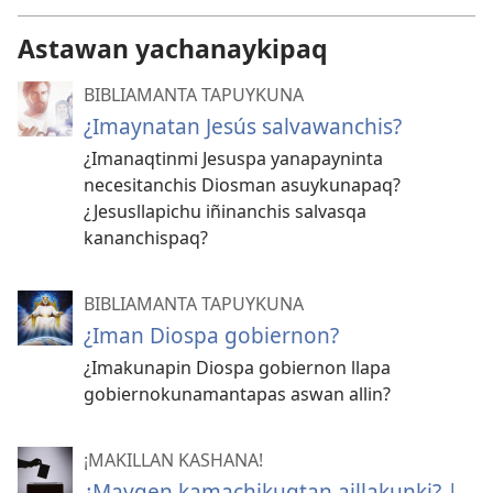
Astawan yachanaykipaq
BIBLIAMANTA TAPUYKUNA
¿Imaynatan Jesús salvawanchis?
¿Imanaqtinmi Jesuspa yanapayninta
necesitanchis Diosman asuykunapaq?
¿Jesusllapichu iñinanchis salvasqa
kananchispaq?
BIBLIAMANTA TAPUYKUNA
¿Iman Diospa gobiernon?
¿Imakunapin Diospa gobiernon llapa
gobiernokunamantapas aswan allin?
¡MAKILLAN KASHANA!
¿Mayqen kamachikuqtan ajllakunki? |