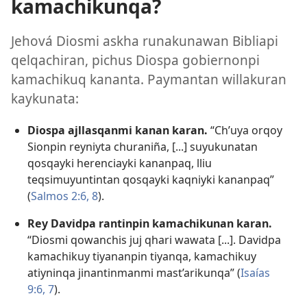
kamachikunqa?
Jehová Diosmi askha runakunawan Bibliapi
qelqachiran, pichus Diospa gobiernonpi
kamachikuq kananta. Paymantan willakuran
kaykunata:
Diospa ajllasqanmi kanan karan.
“Ch’uya orqoy
Sionpin reyniyta churaniña, [...] suyukunatan
qosqayki herenciayki kananpaq, lliu
teqsimuyuntintan qosqayki kaqniyki kananpaq”
(
Salmos 2:6,
8
).
Rey Davidpa rantinpin kamachikunan karan.
“Diosmi qowanchis juj qhari wawata [...]. Davidpa
kamachikuy tiyananpin tiyanqa, kamachikuy
atiyninqa jinantinmanmi mast’arikunqa” (
Isaías
9:6, 7
).