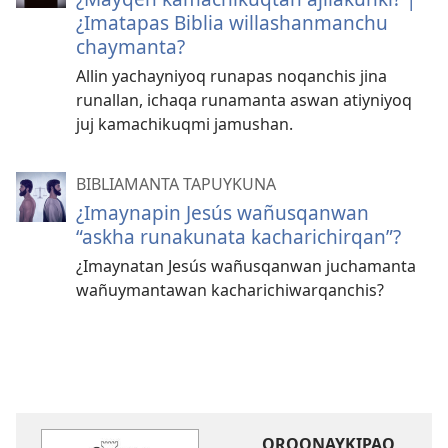
¿Imatapas Biblia willashanmanchu
chaymanta?
Allin yachayniyoq runapas noqanchis jina
runallan, ichaqa runamanta aswan atiyniyoq
juj kamachikuqmi jamushan.
BIBLIAMANTA TAPUYKUNA
¿Imaynapin Jesús wañusqanwan
“askha runakunata kacharichirqan”?
¿Imaynatan Jesús wañusqanwan juchamanta
wañuymantawan kacharichiwarqanchis?
ORQONAYKIPAQ