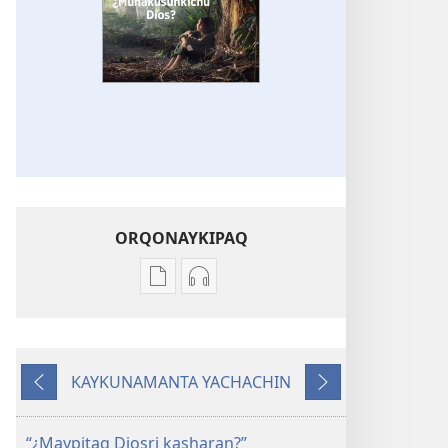
ORQONAYKIPAQ
Kaypi
Kaypin
qelqakunatan
grabasqa
copiawaq
qelqakunata
QHAWAQ
horqowaq
KAYKUNAMANTA YACHACHIN
¿Munakusunkichu
QHAWAQ
Kutiy
Qatimuq
Dios?
¿Munakusunkichu
Dios?
“¿Maypitaq Diosri kasharan?”