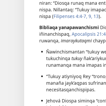
niran: “Diosqa runaq mana enti
nispa. Nillantaq: “Tukuy imap
nispa (
Filipenses 4:4-7,
9,
13
).
Bibliaqa yanapawanchismi
Di
iñinanchispaq,
Apocalipsis 21:4
ruwanqa,
imaraykutaqmi
chaypi
Ñawinchismantan “tukuy we
tukuchinqa
tukuy
ñak’ariyku
runamanqa mana imapas i
“Tukuy atiyniyoq Rey “tronop
manaña jayk’aqpas sufrina
necesitasqanchispipas.
Jehová Diospa siminqa “con