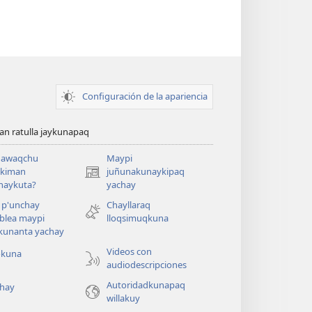
Configuración de la apariencia
n ratulla jaykunapaq
awaqchu
Maypi
ykiman
juñunakunaykipaq
(abre
naykuta?
yachay
una
nueva
 p'unchay
Chayllaraq
ventana)
blea maypi
lloqsimuqkuna
kunanta yachay
Videos con
okuna
audiodescripciones
Autoridadkunapaq
hay
willakuy