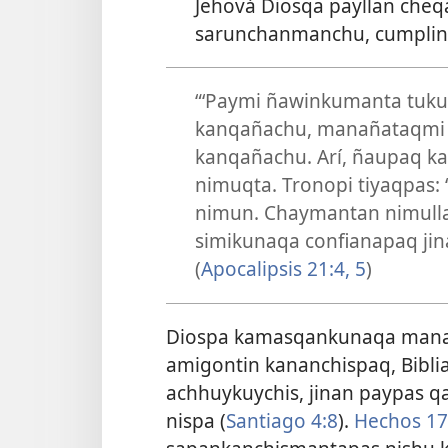
Jehová Diosqa payllan cheq
sarunchanmanchu, cumpli
“‘Paymi ñawinkumanta tuk
kanqañachu, manañataqmi l
kanqañachu. Arí, ñaupaq k
nimuqta. Tronopi tiyaqpas:
nimun. Chaymantan nimullan
simikunaqa confianapaq jin
(
Apocalipsis 21:4, 5
)
Diospa kamasqankunaqa mana 
amigontin kananchispaq, Bibli
achhuykuychis, jinan paypas 
nispa (
Santiago 4:8
).
Hechos 17