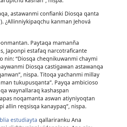
arupichu kashan”, nispa.
qa, astawanmi confianki Diosqa qanta
7
). ¿Allinniykipaqchu kanman Jehová
aponmantan. Paytaqa mamanña
, Japonpi estafaq narcotraficante
o nin: “Diosqa cheqnikuwanmi chaymi
chaywanmi Diosqa castigawan astawanqa
wan”, nispa. Titoqa yachanmi millay
aman tukupusqanta”. Payqa ambicioso
aqa waynallaraq kashaspan
papas noqamanta aswan atiyniyoqtan
 allin reqsisqa kanaypaq”, nispa.
blia estudiayta
qallariranku Ana