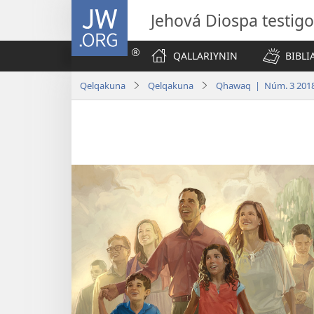
JW.ORG
Jehová Diospa testig
QALLARIYNIN
BIBL
Qelqakuna
Qelqakuna
Qhawaq | Núm. 3 201