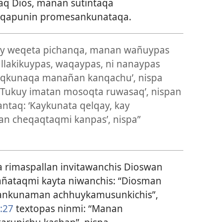
aq Dios, manan sutintaqa
nqapunin promesankunataqa.
uy weqeta pichanqa, manan wañuypas
lakikuypas, waqaypas, ni nanaypas
aqkunaqa manañan kanqachu’, nispa
 ‘Tukuy imatan mosoqta ruwasaq’, nispan
taq: ‘Kaykunata qelqay, kay
an cheqaqtaqmi kanpas’, nispa”
rimaspallan invitawanchis Dioswan
añataqmi kayta niwanchis: “Diosman
qankunaman achhuykamusunkichis”,
:27
textopas ninmi: “Manan