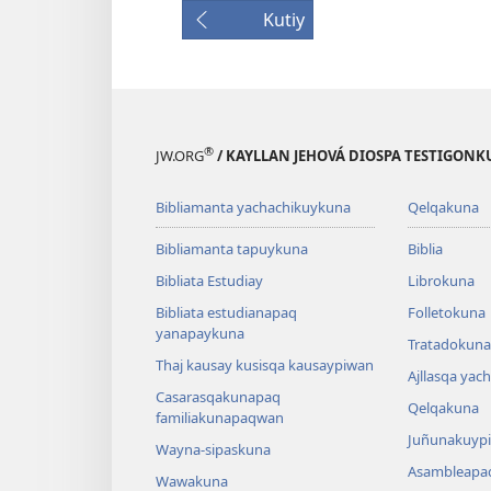
Kutiy
®
JW.ORG
/ KAYLLAN JEHOVÁ DIOSPA TESTIGON
Bibliamanta yachachikuykuna
Qelqakuna
Bibliamanta tapuykuna
Biblia
Bibliata Estudiay
Librokuna
Bibliata estudianapaq
Folletokuna
yanapaykuna
Tratadokuna,
Thaj kausay kusisqa kausaypiwan
Ajllasqa yac
Casarasqakunapaq
Qelqakuna
familiakunapaqwan
Juñunakuypi
Wayna-sipaskuna
Asambleapa
Wawakuna