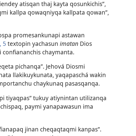
endey atisqan thaj kayta qosunkichis”,
aqmi kallpa qowaqniyqa kallpata qowan”,
ospa promesankunapi astawan
, 5
textopin yachasun
imatan
Dios
 confiananchis chaymanta.
qeta pichanqa”. Jehová Diosmi
nata llakikuykunata, yaqapaschá wakin
mportanchu chaykunaq pasasqanqa.
i tiyaqpas” tukuy atiynintan utilizanqa
nchispaq, paymi yanapawasun ima
fianapaq jinan cheqaqtaqmi kanpas”.