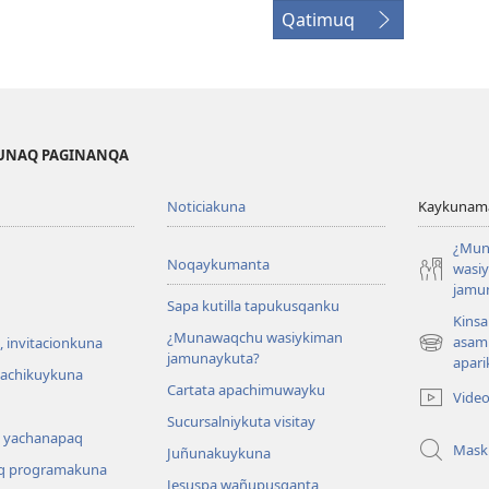
Qatimuq
KUNAQ PAGINANQA
Noticiakuna
Kaykunama
¿Mun
Noqaykumanta
wasi
jamu
Sapa kutilla tapukusqanku
Kinsa
¿Munawaqchu wasiykiman
asam
 invitacionkuna
(abre
jamunaykuta?
apari
una
hachikuykuna
Cartata apachimuwayku
nueva
Vide
ventana)
Sucursalniykuta visitay
 yachanapaq
Mask
Juñunakuykuna
q programakuna
Jesuspa wañupusqanta