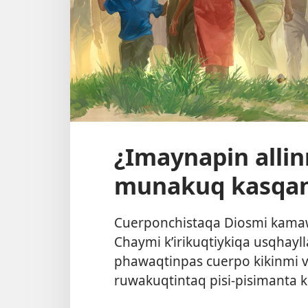
¿Imaynapin alli
munakuq kasqa
Cuerponchistaqa Diosmi kamaw
Chaymi k’irikuqtiykiqa usqhay
phawaqtinpas cuerpo kikinmi v
ruwakuqtintaq pisi-pisimanta ki