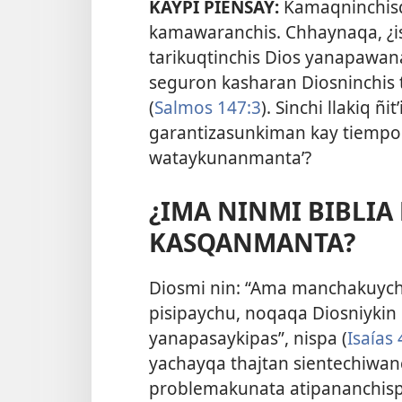
KAYPI PIENSAY:
Kamaqninchisq
kamawaranchis. Chhaynaqa, ¿is
tarikuqtinchis Dios yanapawan
seguron kasharan Diosninchis 
(
Salmos 147:3
). Sinchi llakiq ñi
garantizasunkiman kay tiempop
wataykunanmanta’?
¿IMA NINMI BIBLI
KASQANMANTA?
Diosmi nin: “Ama manchakuyc
pisipaychu, noqaqa Diosniykin
yanapasaykipas”, nispa (
Isaías
yachayqa thajtan sientechiwan
problemakunata atipananchis