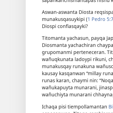
sapankanchismantapas nishu k
Aswan-aswanta Diosta reqsispa
munakusqasuykipi (
1 Pedro 5:
Diospi confiasqayki?
Titomanta yachasun, payqa J
Diosmanta yachachiran chaypas
grupomanmi perteneceran. Tit
wañuqkunata ladoypi rikuni, 
munakusqay runakuna wañusqan
kausay kasqanwan “millay run
runas karan, chaymi nin: “Noq
wañukapuyta munarani, jinas
wañuchiyta munarani chhaynapi
Ichaqa pisi tiempollamantan
Bi