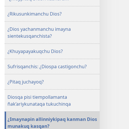
¿Rikusunkimanchu Dios?
¿Dios yachanmanchu imayna
sientekusqanchista?
¿Khuyapayakuqchu Dios?
Sufrisqanchis: ¿Diospa castigonchu?
¿Pitaq juchayoq?
Diosqa pisi tiempollamanta
ñak’ariykunataqa tukuchinqa
¿Imaynapin allinniykipaq kanman Dios
munakuq kasqan?