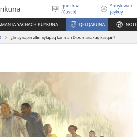
quechua
Sutiykiwan
onkuna
Simita
(abre
(Cusco)
jaykuy
akllay
una
nueva
IAMANTA YACHACHIKUYKUNA
QELQAKUNA
NOTI
ventan
8
¿Imaynapin allinniykipaq kanman Dios munakuq kasqan?