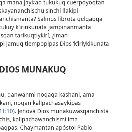
a mana jayk’aq tukukuq cuerpoyoqtan
kayananchischu sinchi llakipi
anchismanta? Salmos librota qelqaqqa
tukuy k’irinkunata jampinanmanta
t’isqan tarikuqtiykirí, ¿iman
i jamuq tiempopipas Dios ‘k’iriykikunata
A DIOS MUNAKUQ
hu, qanwanmi noqaqa kashani, ama
 kani, noqan kallpachasaykipas
 41:10
). Jehová Dios munakuwasqanchista
chis, kallpachawanchismi ima
paqpas. Chaymantan apóstol Pablo