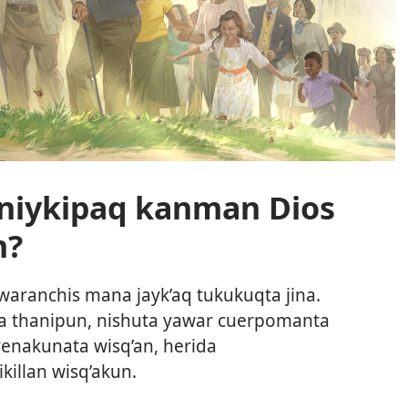
nniykipaq kanman Dios
n?
aranchis mana jayk’aq tukukuqta jina.
lla thanipun, nishuta yawar cuerpomanta
enakunata wisq’an, herida
killan wisq’akun.