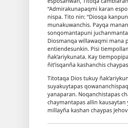
esposanwan, Titoqa cambiaranmi
“Admirakunapaqmi karan espo
nispa. Tito nin: “Diosqa kanpun
munakuwanchis. Payqa manan
sonqomantapuni juchanmanta 
Diosmanqa willawaqmi mana pi
entiendesunkin. Pisi tiempoll
ñak’ariykunata. Kay tiempopipa
ñit’isqanña kashanchis chaypas
Titotaqa Dios tukuy ñak’ariyk
suyakuytapas qowananchispaq 
yanaparan. Noqanchistapas c
chaymantapas allin kausaytan 
millayña kashan chaypas Jeho