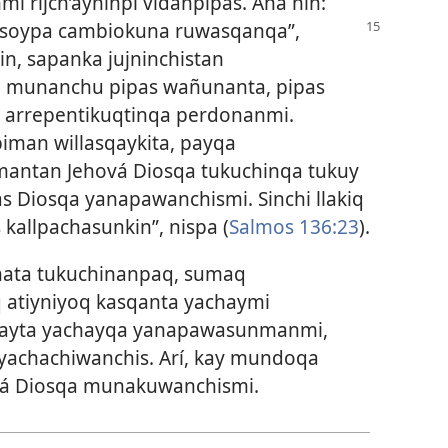
 rijch’ayninpi vidanpipas. Ana nin:
soypa cambiokuna ruwasqanqa”,
in, sapanka jujninchistan
 munanchu pipas wañunanta, pipas
arrepentikuqtinqa perdonanmi.
man willasqaykita, payqa
amantan Jehová Diosqa tukuchinqa tukuy
s Diosqa yanapawanchismi. Sinchi llakiq
 kallpachasunkin”, nispa (
Salmos 136:23
).
unata tukuchinanpaq, sumaq
atiyniyoq kasqanta yachaymi
hayta yachayqa yanapawasunmanmi,
yachachiwanchis. Arí, kay mundoqa
vá Diosqa munakuwanchismi.