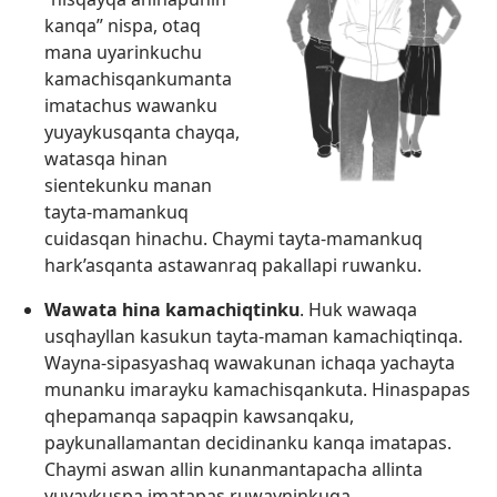
kanqa” nispa, otaq
mana uyarinkuchu
kamachisqankumanta
imatachus wawanku
yuyaykusqanta chayqa,
watasqa hinan
sientekunku manan
tayta-mamankuq
cuidasqan hinachu. Chaymi tayta-mamankuq
hark’asqanta astawanraq pakallapi ruwanku.
Wawata hina kamachiqtinku
. Huk wawaqa
usqhayllan kasukun tayta-maman kamachiqtinqa.
Wayna-sipasyashaq wawakunan ichaqa yachayta
munanku imarayku kamachisqankuta. Hinaspapas
qhepamanqa sapaqpin kawsanqaku,
paykunallamantan decidinanku kanqa imatapas.
Chaymi aswan allin kunanmantapacha allinta
yuyaykuspa imatapas ruwayninkuqa.