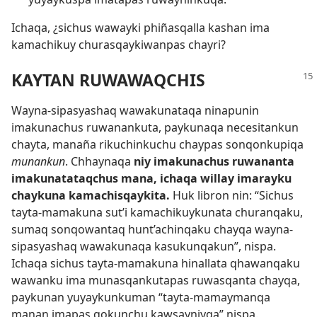
Ichaqa, ¿sichus wawayki phiñasqalla kashan ima
kamachikuy churasqaykiwanpas chayri?
KAYTAN RUWAWAQCHIS
Wayna-sipasyashaq wawakunataqa ninapunin
imakunachus ruwanankuta, paykunaqa necesitankun
chayta, manaña rikuchinkuchu chaypas sonqonkupiqa
munankun
. Chhaynaqa
niy imakunachus ruwananta
imakunatataqchus mana, ichaqa willay imarayku
chaykuna kamachisqaykita.
Huk libron nin: “Sichus
tayta-mamakuna sut’i kamachikuykunata churanqaku,
sumaq sonqowantaq hunt’achinqaku chayqa wayna-
sipasyashaq wawakunaqa kasukunqakun”, nispa.
Ichaqa sichus tayta-mamakuna hinallata qhawanqaku
wawanku ima munasqankutapas ruwasqanta chayqa,
paykunan yuyaykunkuman “tayta-mamaymanqa
manan imapas qokunchu kawsayniyqa” nispa.