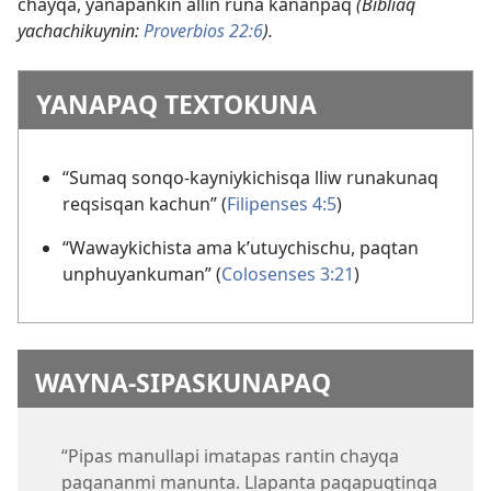
chayqa, yanapankin allin runa kananpaq
(Bibliaq
yachachikuynin:
Proverbios 22:6
).
YANAPAQ TEXTOKUNA
“Sumaq sonqo-kayniykichisqa lliw runakunaq
reqsisqan kachun” (
Filipenses 4:5
)
“Wawaykichista ama k’utuychischu, paqtan
unphuyankuman” (
Colosenses 3:21
)
WAYNA-SIPASKUNAPAQ
“Pipas manullapi imatapas rantin chayqa
pagananmi manunta. Llapanta pagapuqtinqa