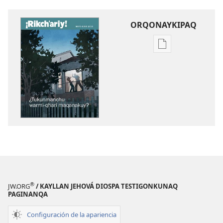
ORQONAYKIPAQ
Kaypi
qelqakunatan
copiawaq
¡RIJCH’ARIY!
¿Tukunmanchu
warmi-
qhari
maqanakuy?
®
JW.ORG
/ KAYLLAN JEHOVÁ DIOSPA TESTIGONKUNAQ
PAGINANQA
Configuración de la apariencia