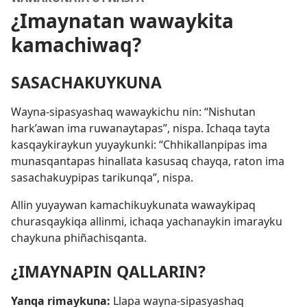
¿Imaynatan wawaykita
kamachiwaq?
SASACHAKUYKUNA
Wayna-sipasyashaq wawaykichu nin: “Nishutan
hark’awan ima ruwanaytapas”, nispa. Ichaqa tayta
kasqaykiraykun yuyaykunki: “Chhikallanpipas ima
munasqantapas hinallata kasusaq chayqa, raton ima
sasachakuypipas tarikunqa”, nispa.
Allin yuyaywan kamachikuykunata wawaykipaq
churasqaykiqa allinmi, ichaqa yachanaykin imarayku
chaykuna phiñachisqanta.
¿IMAYNAPIN QALLARIN?
Yanqa rimaykuna:
Llapa wayna-sipasyashaq