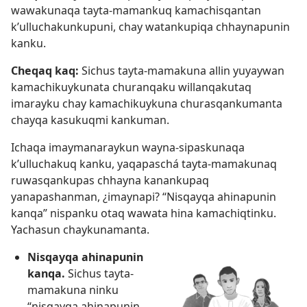
wawakunaqa tayta-mamankuq kamachisqantan
k’ulluchakunkupuni, chay watankupiqa chhaynapunin
kanku.
Cheqaq kaq:
Sichus tayta-mamakuna allin yuyaywan
kamachikuykunata churanqaku willanqakutaq
imarayku chay kamachikuykuna churasqankumanta
chayqa kasukuqmi kankuman.
Ichaqa imaymanaraykun wayna-sipaskunaqa
k’ulluchakuq kanku, yaqapaschá tayta-mamakunaq
ruwasqankupas chhayna kanankupaq
yanapashanman, ¿imaynapi? “Nisqayqa ahinapunin
kanqa” nispanku otaq wawata hina kamachiqtinku.
Yachasun chaykunamanta.
Nisqayqa ahinapunin
kanqa.
Sichus tayta-
mamakuna ninku
“nisqayqa ahinapunin