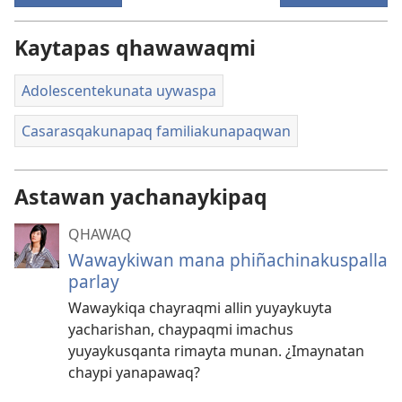
Kaytapas qhawawaqmi
Adolescentekunata uywaspa
Casarasqakunapaq familiakunapaqwan
Astawan yachanaykipaq
QHAWAQ
Wawaykiwan mana phiñachinakuspalla
parlay
Wawaykiqa chayraqmi allin yuyaykuyta
yacharishan, chaypaqmi imachus
yuyaykusqanta rimayta munan. ¿Imaynatan
chaypi yanapawaq?