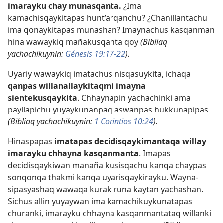
imarayku chay munasqanta.
¿Ima
kamachisqaykitapas hunt’arqanchu? ¿Chanillantachu
ima qonaykitapas munashan? Imaynachus kasqanman
hina wawaykiq mañakusqanta qoy
(Bibliaq
yachachikuynin:
Génesis 19:17-22
).
Uyariy wawaykiq imatachus nisqasuykita, ichaqa
qanpas willanallaykitaqmi imayna
sientekusqaykita
. Chhaynapin yachachinki ama
payllapichu yuyaykunanpaq aswanpas hukkunapipas
(Bibliaq yachachikuynin:
1 Corintios 10:24
).
Hinaspapas
imatapas decidisqaykimantaqa willay
imarayku chhayna kasqanmanta
. Imapas
decidisqaykiwan manaña kusisqachu kanqa chaypas
sonqonqa thakmi kanqa uyarisqaykirayku. Wayna-
sipasyashaq wawaqa kurak runa kaytan yachashan.
Sichus allin yuyaywan ima kamachikuykunatapas
churanki, imarayku chhayna kasqanmantataq willanki