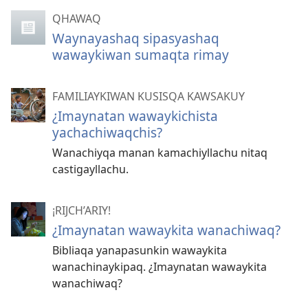
QHAWAQ
Waynayashaq sipasyashaq
wawaykiwan sumaqta rimay
FAMILIAYKIWAN KUSISQA KAWSAKUY
¿Imaynatan wawaykichista
yachachiwaqchis?
Wanachiyqa manan kamachiyllachu nitaq
castigayllachu.
¡RIJCH’ARIY!
¿Imaynatan wawaykita wanachiwaq?
Bibliaqa yanapasunkin wawaykita
wanachinaykipaq. ¿Imaynatan wawaykita
wanachiwaq?