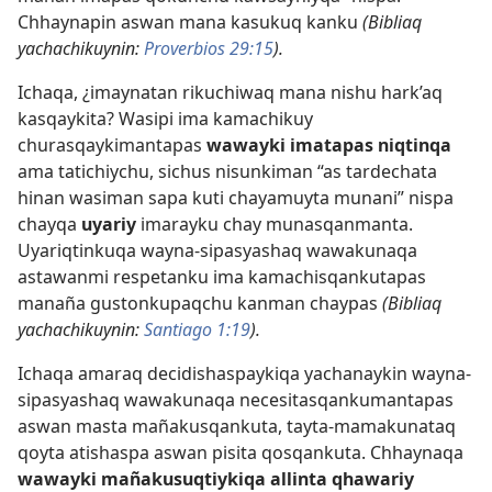
Chhaynapin aswan mana kasukuq kanku
(Bibliaq
yachachikuynin:
Proverbios 29:15
).
Ichaqa, ¿imaynatan rikuchiwaq mana nishu hark’aq
kasqaykita? Wasipi ima kamachikuy
churasqaykimantapas
wawayki imatapas niqtinqa
ama tatichiychu, sichus nisunkiman “as tardechata
hinan wasiman sapa kuti chayamuyta munani” nispa
chayqa
uyariy
imarayku chay munasqanmanta.
Uyariqtinkuqa wayna-sipasyashaq wawakunaqa
astawanmi respetanku ima kamachisqankutapas
manaña gustonkupaqchu kanman chaypas
(Bibliaq
yachachikuynin:
Santiago 1:19
).
Ichaqa amaraq decidishaspaykiqa yachanaykin wayna-
sipasyashaq wawakunaqa necesitasqankumantapas
aswan masta mañakusqankuta, tayta-mamakunataq
qoyta atishaspa aswan pisita qosqankuta. Chhaynaqa
wawayki mañakusuqtiykiqa allinta qhawariy