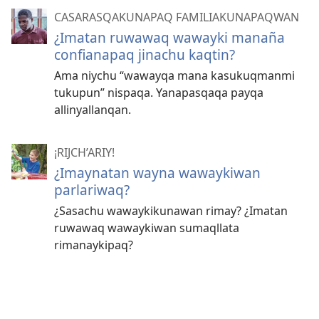
CASARASQAKUNAPAQ FAMILIAKUNAPAQWAN
¿Imatan ruwawaq wawayki manaña
confianapaq jinachu kaqtin?
Ama niychu “wawayqa mana kasukuqmanmi
tukupun” nispaqa. Yanapasqaqa payqa
allinyallanqan.
¡RIJCH’ARIY!
¿Imaynatan wayna wawaykiwan
parlariwaq?
¿Sasachu wawaykikunawan rimay? ¿Imatan
ruwawaq wawaykiwan sumaqllata
rimanaykipaq?