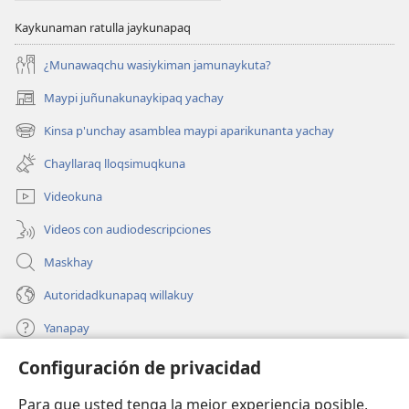
Kaykunaman ratulla jaykunapaq
¿Munawaqchu wasiykiman jamunaykuta?
Maypi juñunakunaykipaq yachay
(abre
una
Kinsa p'unchay asamblea maypi aparikunanta yachay
(abre
nueva
una
ventana)
Chayllaraq lloqsimuqkuna
nueva
ventana)
Videokuna
Videos con audiodescripciones
Maskhay
Autoridadkunapaq willakuy
Yanapay
Configuración de privacidad
Donacionta churanapaq
(abre
una
Para que usted tenga la mejor experiencia posible,