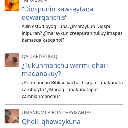
TAPURISUN
“Diospunin kawsaytaqa
qowarqanchis”
Allin estudioyoq runa, ¿imaraykun Diospi
iñipuran? ¿Imaraykun creepuran tukuy imapas
kamasqa kasqanpi?
QALLARIYPI KAQ
¿Tukunmanchu warmi-qhari
maqanakuy?
¿Atinmanchu Bibliaq yachachisqan runakunata
cambiayta? ¿Maqaq runakunatapas
cambianmanchu?
¿IMANINMI BIBLIA CHAYMANTA?
Qhelli qhawaykuna