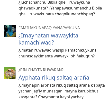
¿Juchachanchu Biblia qhelli ruwaykuna
qhawaqkunata? ¿Yanapawasunmanchu Biblia
qhelli ruwaykunata cheqnikunanchispaq?
FAMILIAKUNAPAQ YANAPAYKUNA
¿Imaynatan wawaykita
kamachiwaq?
¿Imatan ruwawaq wasipi kamachikuykuna
churasqaykimanta wawayki phiñakuqtin?
¿PIN CHAYTA RUWARAN?
Ayphata rikuq saltaq araña
¿Imaynapin arphata rikuq saltaq araña k’apajta
yachan jap’iy munasqan imayna karupichus
kasqanta? Chaymanta kaypi yachay.