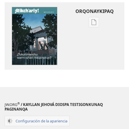
ORQONAYKIPAQ
Kaypi
qelqakunatan
copiawaq
¡RIJCH’ARIY!
¿Tukunmanchu
warmi-
qhari
maqanakuy?
®
JW.ORG
/ KAYLLAN JEHOVÁ DIOSPA TESTIGONKUNAQ
PAGINANQA
Configuración de la apariencia