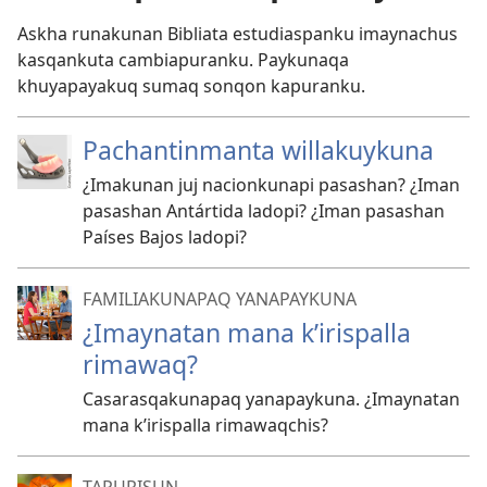
Askha runakunan Bibliata estudiaspanku imaynachus
kasqankuta cambiapuranku. Paykunaqa
khuyapayakuq sumaq sonqon kapuranku.
Pachantinmanta willakuykuna
¿Imakunan juj nacionkunapi pasashan? ¿Iman
pasashan Antártida ladopi? ¿Iman pasashan
Países Bajos ladopi?
FAMILIAKUNAPAQ YANAPAYKUNA
¿Imaynatan mana k’irispalla
rimawaq?
Casarasqakunapaq yanapaykuna. ¿Imaynatan
mana k’irispalla rimawaqchis?