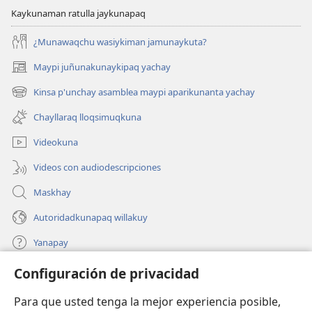
Kaykunaman ratulla jaykunapaq
¿Munawaqchu wasiykiman jamunaykuta?
Maypi juñunakunaykipaq yachay
(abre
una
Kinsa p'unchay asamblea maypi aparikunanta yachay
(abre
nueva
una
ventana)
Chayllaraq lloqsimuqkuna
nueva
ventana)
Videokuna
Videos con audiodescripciones
Maskhay
Autoridadkunapaq willakuy
Yanapay
Configuración de privacidad
Donacionta churanapaq
(abre
una
Para que usted tenga la mejor experiencia posible,
nueva