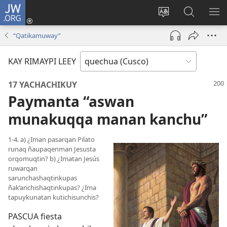
JW.ORG
Sutiykiwan
jaykuy
Direccionpi simi
JW.ORG
QH
(abre
akllay
nisqapi
ME
“Qatikamuway”
una
maskhay
nueva
KAY RIMAYPI LEEY
ventana)
17 YACHACHIKUY
Paymanta “aswan
munakuqqa manan kanchu”
1-4. a) ¿Iman pasarqan Pilato
runaq ñaupaqenman Jesusta
orqomuqtin? b) ¿Imatan Jesús
ruwarqan
sarunchashaqtinkupas
ñak’arichishaqtinkupas? ¿Ima
tapuykunatan kutichisunchis?
PASCUA fiesta