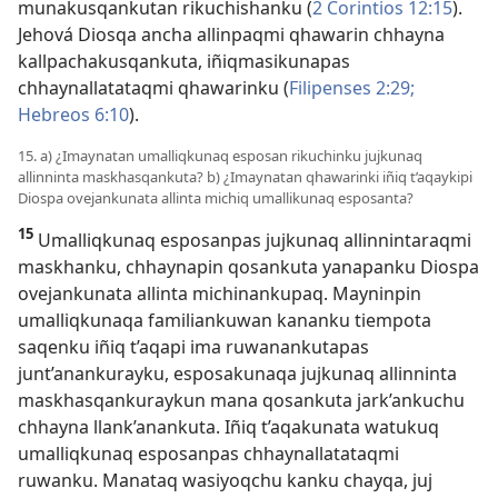
munakusqankutan rikuchishanku (
2 Corintios 12:15
).
Jehová Diosqa ancha allinpaqmi qhawarin chhayna
kallpachakusqankuta, iñiqmasikunapas
chhaynallatataqmi qhawarinku (
Filipenses 2:29;
Hebreos 6:10
).
15. a) ¿Imaynatan umalliqkunaq esposan rikuchinku jujkunaq
allinninta maskhasqankuta? b) ¿Imaynatan qhawarinki iñiq t’aqaykipi
Diospa ovejankunata allinta michiq umallikunaq esposanta?
15
Umalliqkunaq esposanpas jujkunaq allinnintaraqmi
maskhanku, chhaynapin qosankuta yanapanku Diospa
ovejankunata allinta michinankupaq. Mayninpin
umalliqkunaqa familiankuwan kananku tiempota
saqenku iñiq t’aqapi ima ruwanankutapas
junt’anankurayku, esposakunaqa jujkunaq allinninta
maskhasqankuraykun mana qosankuta jark’ankuchu
chhayna llank’anankuta. Iñiq t’aqakunata watukuq
umalliqkunaq esposanpas chhaynallatataqmi
ruwanku. Manataq wasiyoqchu kanku chayqa, juj