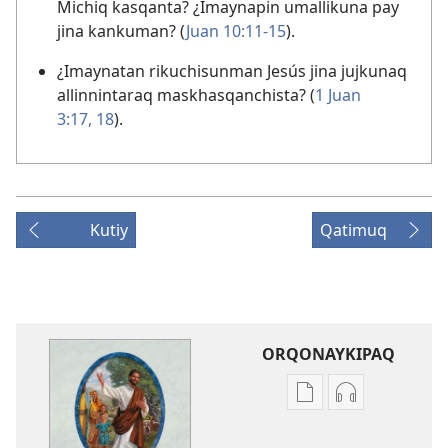
Michiq kasqanta? ¿Imaynapin umallikuna pay
jina kankuman? (
Juan 10:11-15
).
¿Imaynatan rikuchisunman Jesús jina jujkunaq
allinnintaraq maskhasqanchista? (
1 Juan
3:17, 18
).
Kutiy
Qatimuq
ORQONAYKIPAQ
Kaypi
Kaypin
qelqakunatan
grabasqa