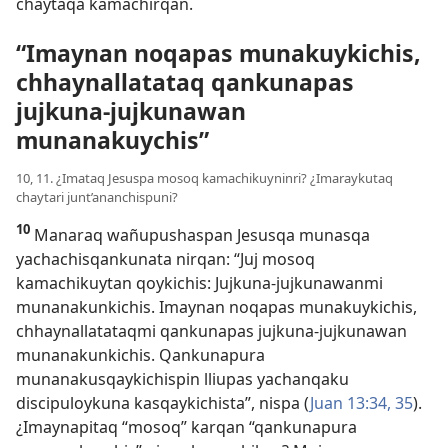
chaytaqa kamachirqan.
“Imaynan noqapas munakuykichis,
chhaynallatataq qankunapas
jujkuna-jujkunawan
munanakuychis”
10, 11. ¿Imataq Jesuspa mosoq kamachikuyninri? ¿Imaraykutaq
chaytari junt’ananchispuni?
10
Manaraq wañupushaspan Jesusqa munasqa
yachachisqankunata nirqan: “Juj mosoq
kamachikuytan qoykichis: Jujkuna-jujkunawanmi
munanakunkichis. Imaynan noqapas munakuykichis,
chhaynallatataqmi qankunapas jujkuna-jujkunawan
munanakunkichis. Qankunapura
munanakusqaykichispin lliupas yachanqaku
discipuloykuna kasqaykichista”, nispa (
Juan 13:34, 35
).
¿Imaynapitaq “mosoq” karqan “qankunapura