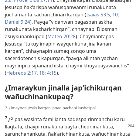
Jesusqa ñak’arispa wañusqanwanmi runakunata
juchamanta kacharichinan karqan (
Isaías 53:5,
10;
Daniel 9:24
). Payqa “vidanwan pagaspan askha
runakunata kacharichirqan”, chhaynapi Diosman
asuykunankupaq (
Mateo 20:28
). Chaymantapas
Jesusqa “tukuy imapin wayqenkuna jina kanan
karqan”, chhaynapin sumaq sonqo uma
sacerdotenchis kapurqan, “payqa allintan yachan
mayninpi pisipananchista, chaymi khuyapayawanchis”
(
Hebreos 2:17, 18;
4:15
).
¿Imaraykun jinalla jap’ichikurqan
wañuchinankupaq?
7. ¿Imaynan Jesús karqan janaq pachapi kashaspa?
7
¿Pipas wasinta familianta saqespa rinmanchu karu
llaqtata, chaypi runakuna payta cheqninankuta,
sarunchanankuta, ñak’arichinankuta, wañuchinankuta