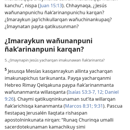
kanchu”, nispa (
Juan 15:13
). Chhaynaqa, ¿Jesús
wañunanpunichu ñak’arinanpunichu karqan?
¿Imaraykun jap’ichikullarqan wañuchinankupaq?
¿Imaynatan payta qatikusunman?
¿Imaraykun wañunanpuni
ñak’arinanpuni karqan?
5. ¿Imaynapin Jesús yacharqan imakunawan ñak’arinanta?
5
Jesusqa Mesías kasqanraykun allinta yacharqan
imakunapichus tarikunanta. Payqa yacharqanmi
Hebreo Rimay Qelqakuna paypa ñak’arinanmanta
wañunanmanta willasqanta (
Isaías 53:3-7,
12;
Daniel
9:26
). Chaymi qatikuqninkunaman sut’ita willarqan
ñak’arichisqa kananmanta (
Marcos 8:31;
9:31
). Pascua
fiestapaq Jerusalén llaqtata rishaspan
apostolninkunata nirqan: “Runaq Churinqa umalli
sacerdotekunaman kamachikuy simi