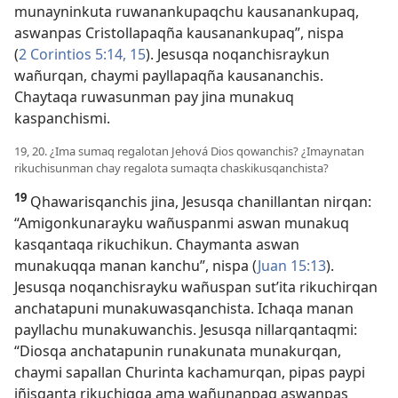
munayninkuta ruwanankupaqchu kausanankupaq,
aswanpas Cristollapaqña kausanankupaq”, nispa
(
2 Corintios 5:14, 15
). Jesusqa noqanchisraykun
wañurqan, chaymi payllapaqña kausananchis.
Chaytaqa ruwasunman pay jina munakuq
kaspanchismi.
19, 20. ¿Ima sumaq regalotan Jehová Dios qowanchis? ¿Imaynatan
rikuchisunman chay regalota sumaqta chaskikusqanchista?
19
Qhawarisqanchis jina, Jesusqa chanillantan nirqan:
“Amigonkunarayku wañuspanmi aswan munakuq
kasqantaqa rikuchikun. Chaymanta aswan
munakuqqa manan kanchu”, nispa (
Juan 15:13
).
Jesusqa noqanchisrayku wañuspan sut’ita rikuchirqan
anchatapuni munakuwasqanchista. Ichaqa manan
payllachu munakuwanchis. Jesusqa nillarqantaqmi:
“Diosqa anchatapunin runakunata munakurqan,
chaymi sapallan Churinta kachamurqan, pipas paypi
iñisqanta rikuchiqqa ama wañunanpaq aswanpas