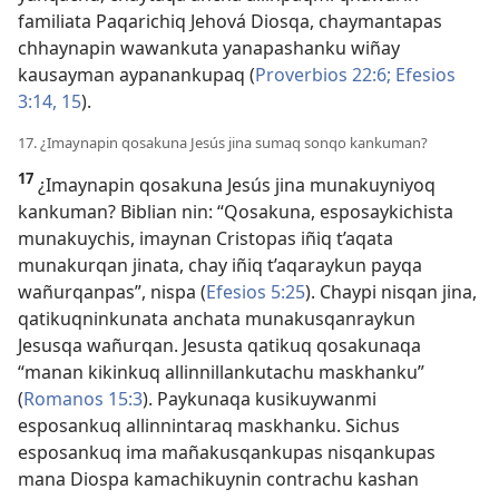
familiata Paqarichiq Jehová Diosqa, chaymantapas
chhaynapin wawankuta yanapashanku wiñay
kausayman aypanankupaq (
Proverbios 22:6;
Efesios
3:14, 15
).
17. ¿Imaynapin qosakuna Jesús jina sumaq sonqo kankuman?
17
¿Imaynapin qosakuna Jesús jina munakuyniyoq
kankuman? Biblian nin: “Qosakuna, esposaykichista
munakuychis, imaynan Cristopas iñiq t’aqata
munakurqan jinata, chay iñiq t’aqaraykun payqa
wañurqanpas”, nispa (
Efesios 5:25
). Chaypi nisqan jina,
qatikuqninkunata anchata munakusqanraykun
Jesusqa wañurqan. Jesusta qatikuq qosakunaqa
“manan kikinkuq allinnillankutachu maskhanku”
(
Romanos 15:3
). Paykunaqa kusikuywanmi
esposankuq allinnintaraq maskhanku. Sichus
esposankuq ima mañakusqankupas nisqankupas
mana Diospa kamachikuynin contrachu kashan