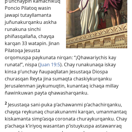
p’unchaypin kamachikuq
Poncio Pilatoq wasin
jawapi tutayllamanta
juñunakurqanku askha
runakuna sinchi
phiñasqallaña, chayqa
karqan 33 watapin. Jinan
Pilatoqa Jesusta
orqomuspa paykunata nirqan: “¡Qhawariychis kay
runata!”, nispa (
Juan 19:5
). Chay runakunaqa iskay
kinsa p’unchay ñaupaqllatan Jesustaqa Diospa
churasqan Reyta jina sumaqta chaskiykurqanku
Jerusalenman jaykumuqtin, kunantaq ichaqa millay
ñawinkuwan payta qhawasharqanku.
2
Jesustaqa sani-puka p’achawanmi p’achachirqanku,
chayqa reykunaq churakunanmi karqan, umanmantaq
kiskamanta simp’asqa coronata churaykurqanku. Chay
p’achaqa k’iriyoq wasantan p’istuykuspa astawanraq