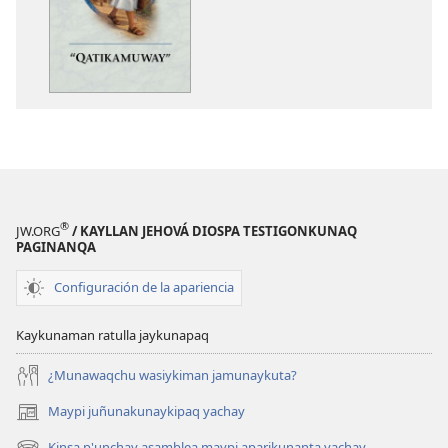
copiawaq
qelqakunata
“Qatikamuway”
horqowaq
“Qatikamuwa
®
JW.ORG
/ KAYLLAN JEHOVÁ DIOSPA TESTIGONKUNAQ
PAGINANQA
Configuración de la apariencia
Kaykunaman ratulla jaykunapaq
¿Munawaqchu wasiykiman jamunaykuta?
Maypi juñunakunaykipaq yachay
(abre
una
Kinsa p'unchay asamblea maypi aparikunanta yachay