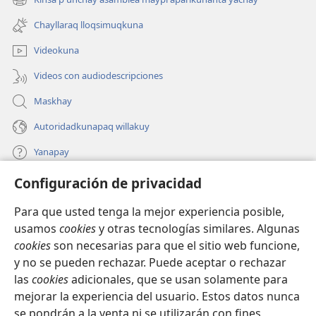
(abre
nueva
una
ventana)
Chayllaraq lloqsimuqkuna
nueva
ventana)
Videokuna
Videos con audiodescripciones
Maskhay
Autoridadkunapaq willakuy
Yanapay
Configuración de privacidad
Donacionta churanapaq
(abre
una
Para que usted tenga la mejor experiencia posible,
nueva
INTERNETPI QELQANCHISKUNA Watchtower™
usamos
cookies
y otras tecnologías similares. Algunas
(abre
ventana)
cookies
son necesarias para que el sitio web funcione,
una
®
JW Hub
nueva
y no se pueden rechazar. Puede aceptar o rechazar
(abre
ventana)
las
cookies
adicionales, que se usan solamente para
una
®
JW Library
nueva
mejorar la experiencia del usuario. Estos datos nunca
ventana)
se pondrán a la venta ni se utilizarán con fines