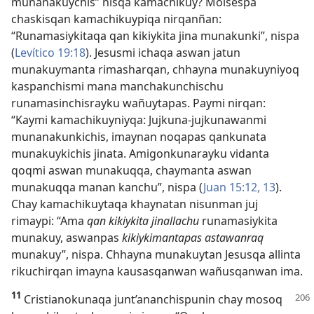
munanakuychis” nisqa kamachikuy? Moisespa
chaskisqan kamachikuypiqa nirqanñan:
“Runamasiykitaqa qan kikiykita jina munakunki”, nispa
(
Levítico 19:18
). Jesusmi ichaqa aswan jatun
munakuymanta rimasharqan, chhayna munakuyniyoq
kaspanchismi mana manchakunchischu
runamasinchisrayku wañuytapas. Paymi nirqan:
“Kaymi kamachikuyniyqa: Jujkuna-jujkunawanmi
munanakunkichis, imaynan noqapas qankunata
munakuykichis jinata. Amigonkunarayku vidanta
qoqmi aswan munakuqqa, chaymanta aswan
munakuqqa manan kanchu”, nispa (
Juan 15:12, 13
).
Chay kamachikuytaqa khaynatan nisunman juj
rimaypi: “Ama
qan kikiykita jinallachu
runamasiykita
munakuy, aswanpas
kikiykimantapas astawanraq
munakuy”, nispa. Chhayna munakuytan Jesusqa allinta
rikuchirqan imayna kausasqanwan wañusqanwan ima.
11
Cristianokunaqa junt’ananchispunin chay mosoq