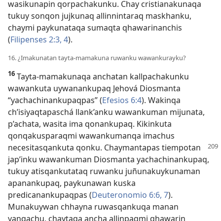
wasikunapin qorpachakunku. Chay cristianakunaqa
tukuy sonqon jujkunaq allinnintaraq maskhanku,
chaymi paykunataqa sumaqta qhawarinanchis
(
Filipenses 2:3, 4
).
16. ¿Imakunatan tayta-mamakuna ruwanku wawankurayku?
16
Tayta-mamakunaqa anchatan kallpachakunku
wawankuta uywanankupaq Jehová Diosmanta
“yachachinankupaqpas” (
Efesios 6:4
). Wakinqa
ch’isiyaqtapaschá llank’anku wawankuman mijunata,
p’achata, wasita ima qonankupaq. Kikinkuta
qonqakusparaqmi wawankumanqa imachus
necesitasqankuta qonku.
Chaymantapas tiempotan
jap’inku wawankuman Diosmanta yachachinankupaq,
tukuy atisqankutataq ruwanku juñunakuykunaman
apanankupaq, paykunawan kuska
predicanankupaqpas (
Deuteronomio 6:6, 7
).
Munakuywan chhayna ruwasqankuqa manan
yanqachu, chaytaqa ancha allinpaqmi qhawarin