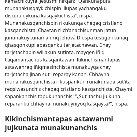
kamachikuyta. Jesusmi nirqan: “Qankunapura
munanakusqaykichispin lliupas yachanqaku
discipuloykuna kasqaykichista”, nispa.
Munanakusqanchispin rikukunqa cheqaq cristiano
kasqanchista. Chaytan rijch’anachisunman jatun
juñunakuykunaman riq Jehová Diospa testigonkunaq
qhasqonkupi apasqanku tarjetachawan. Chay
tarjetachapin willakun sutinta, mayqen iñiq
t’aqamantachus kasqantawan. Kikinchismantapas
astawanraq iñiqmasinchista munakuyqa chay
tarjetacha jinan sut’i reparay kanan. Chhayna
munanakusqanchista rikuspankun runakunaqa sut’ita
reqsiwasunchis cheqaq cristiano kasqanchista. Chaymi
sapankanchis tapukunanchis: “¿Sut’itachu jujkuna
reparanku chhayna munakuyniyoq kasqayta?”, nispa.
Kikinchismantapas astawanmi
jujkunata munakunanchis