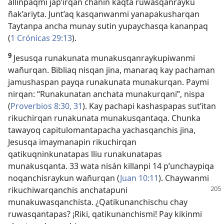
allinpaqmi jap’irqan chanin kaqta ruwasqanrayku
ñak’ariyta. Junt’aq kasqanwanmi yanapakusharqan
Taytanpa ancha munay sutin yupaychasqa kananpaq
(
1 Crónicas 29:13
).
9
Jesusqa runakunata munakusqanraykupiwanmi
wañurqan. Bibliaq nisqan jina, manaraq kay pachaman
jamushaspan payqa runakunata munakurqan. Paymi
nirqan: “Runakunatan anchata munakurqani”, nispa
(
Proverbios 8:30, 31
). Kay pachapi kashaspapas sut’itan
rikuchirqan runakunata munakusqantaqa. Chunka
tawayoq capitulomantapacha yachasqanchis jina,
Jesusqa imaymanapin rikuchirqan
qatikuqninkunatapas lliu runakunatapas
munakusqanta. 33 wata nisán killanpi 14 p’unchaypiqa
noqanchisraykun wañurqan (
Juan 10:11
). Chaywanmi
rikuchiwarqanchis
anchatapuni
munakuwasqanchista. ¿Qatikunanchischu chay
ruwasqantapas? ¡Riki, qatikunanchismi! Pay kikinmi