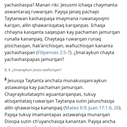
yachashaspa? Manan riki. Jesusmi ichaqa chaymanta
aswantaraq ruwarqan. Payqa janaq pachapi
Taytanwan kashaspaqa imaymana ruwanayoqmi
karqan, allin qhawarisqataq karqanpas. Ichaqa
chhayna kasqanta saqespan kay pachaman jamurqan
runalla kananpaq. Chaytaqa ruwarqan runaq
pisichasqan, ñak’arichisqan, wañuchisqan kananta
yachashaspan (
Filipenses 2:5-7
). ¿Imaraykun chayta
yachashaspapas jamurqan?
8, 9. ¿Imaraykun Jesús wañurqan?
8
Jesusqa Taytanta anchata munakusqanraykun
astawanqa kay pachaman jamurqan.
Chayraykullataqmi aguantarqanpas, tukuy
atisqantataq ruwarqan Taytanpa sutin jatunchasqa
allin qhawarisqa kananpaq (
Mateo 6:9;
Juan 17:1-6,
26
).
Payqa tukuy imamantapas astawanqa munarqan
Diospa sutin ch’uyanchasqa kanantan. Payqa ancha