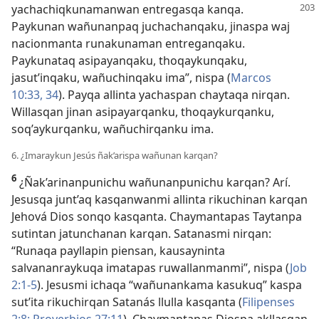
yachachiqkunamanwan entregasqa
kanqa.
Paykunan wañunanpaq juchachanqaku, jinaspa waj
nacionmanta runakunaman entreganqaku.
Paykunataq asipayanqaku, thoqaykunqaku,
jasut’inqaku, wañuchinqaku ima”, nispa (
Marcos
10:33, 34
). Payqa allinta yachaspan chaytaqa nirqan.
Willasqan jinan asipayarqanku, thoqaykurqanku,
soq’aykurqanku, wañuchirqanku ima.
6. ¿Imaraykun Jesús ñak’arispa wañunan karqan?
6
¿Ñak’arinanpunichu wañunanpunichu karqan? Arí.
Jesusqa junt’aq kasqanwanmi allinta rikuchinan karqan
Jehová Dios sonqo kasqanta. Chaymantapas Taytanpa
sutintan jatunchanan karqan. Satanasmi nirqan:
“Runaqa payllapin piensan, kausayninta
salvananraykuqa imatapas ruwallanmanmi”, nispa (
Job
2:1-5
). Jesusmi ichaqa “wañunankama kasukuq” kaspa
sut’ita rikuchirqan Satanás llulla kasqanta (
Filipenses
2:8;
Proverbios 27:11
). Chaymantapas Diospa akllasqan