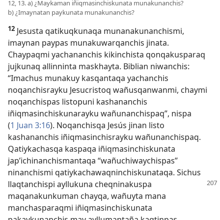
12, 13. a) ¿Maykaman iñiqmasinchiskunata munakunanchis?
b) ¿Imaynatan paykunata munakunanchis?
12
Jesusta qatikuqkunaqa munanakunanchismi,
imaynan paypas munakuwarqanchis jinata.
Chaypaqmi yachananchis kikinchista qonqakusparaq
jujkunaq allinninta maskhayta. Biblian niwanchis:
“Imachus munakuy kasqantaqa yachanchis
noqanchisrayku Jesucristoq wañusqanwanmi, chaymi
noqanchispas listopuni kashananchis
iñiqmasinchiskunarayku wañunanchispaq”, nispa
(
1 Juan 3:16
). Noqanchisqa Jesús jinan listo
kashananchis iñiqmasinchisrayku wañunanchispaq.
Qatiykachasqa kaspaqa iñiqmasinchiskunata
jap’ichinanchismantaqa “wañuchiwaychispas”
ninanchismi qatiykachawaqninchiskunataqa. Sichus
llaqtanchispi
ayllukuna cheqninakuspa
maqanakunkuman chayqa, wañuyta mana
manchasparaqmi iñiqmasinchiskunata
pakaykunanchis may ayllumantaña kaqtinpas.