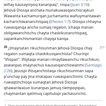
wiñay kausayniyoq kananpaq”, nispa (
Juan 3:16
).
Jehová Diosqa anchata munakuwasqanchisraykun
Wawanta kachamurqan juchamanta wañuymantawan
kacharichiwananchispaq (
Efesios 1:7
). Diospa chhayna
ruwasqanqa ancha sumaq regalon, ichaqa manan
obligawanchischu chayta chaskikunanchispaq,
sapankanchismantan chayqa kanqa.
20
¿Imaynatan rikuchisunman Jehová Diospa chay
regalon sumaqta chaskikusqanchista? Churinpi
“iñispan”. Iñiytaqa manan rimayllawanchu rikuchikun,
aswanpas imaynachus kausasqanchiswanmi (
Santiago
2:26
). Jesuspi iñisqanchistaqa rikuchisunman sapa
p’unchay pay jina imatapas ruwaspanchismi. Chayta
ruwaqtinchisqa sumaqtan Jehová Diosqa
qhawariwasun kunanpas jamuq tiempopipas,
chaymantan qatimuq capitulopi yachasunchis.
Chay p’unchaypiqa iskay kutitan thoqaykurqanku, ñaupaqtaqa
a