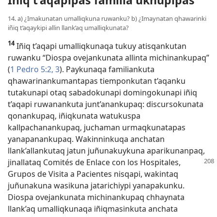
Iñiq t’aqapipas familia ukhupipas
14. a) ¿Imakunatan umalliqkuna ruwanku? b) ¿Imaynatan qhawarinki
iñiq t’aqaykipi allin llank’aq umalliqkunata?
14
Iñiq t’aqapi umalliqkunaqa tukuy atisqankutan
ruwanku “Diospa ovejankunata allinta michinankupaq”
(
1 Pedro 5:2, 3
). Paykunaqa familiankuta
qhawarinankumantapas tiemponkutan t’aqanku
tutakunapi otaq sabadokunapi domingokunapi iñiq
t’aqapi ruwanankuta junt’anankupaq: discursokunata
qonankupaq, iñiqkunata watukuspa
kallpachanankupaq, juchaman urmaqkunatapas
yanapanankupaq. Wakinninkuqa anchatan
llank’allankutaq jatun juñunakuykuna aparikunanpaq,
jinallataq Comités de Enlace
con los Hospitales,
Grupos de Visita a Pacientes nisqapi, wakintaq
juñunakuna wasikuna jatarichiypi yanapakunku.
Diospa ovejankunata michinankupaq chhaynata
llank’aq umalliqkunaqa iñiqmasinkuta anchata