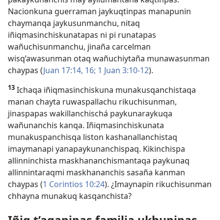
Nacionkuna guerraman jaykuqtinpas manapunin
chaymanqa jaykusunmanchu, nitaq
iñiqmasinchiskunatapas ni pi runatapas
wañuchisunmanchu, jinaña carcelman
wisq’awasunman otaq wañuchiytaña munawasunman
chaypas (
Juan 17:14,
16;
1 Juan 3:10-12
).
13
Ichaqa iñiqmasinchiskuna munakusqanchistaqa
manan chayta ruwaspallachu rikuchisunman,
jinaspapas wakillanchischá paykunaraykuqa
wañunanchis kanqa. Iñiqmasinchiskunata
munakuspanchisqa liston kashanallanchistaq
imaymanapi yanapaykunanchispaq. Kikinchispa
allinninchista maskhananchismantaqa paykunaq
allinnintaraqmi maskhananchis sasaña kanman
chaypas (
1 Corintios 10:24
). ¿Imaynapin rikuchisunman
chhayna munakuq kasqanchista?