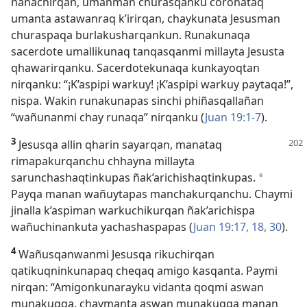
nanachirqan, umanman churasqanku coronataq
umanta astawanraq k’irirqan, chaykunata Jesusman
churaspaqa burlakusharqankun. Runakunaqa
sacerdote umallikunaq tanqasqanmi millayta Jesusta
qhawarirqanku. Sacerdotekunaqa kunkayoqtan
nirqanku: “¡K’aspipi warkuy! ¡K’aspipi warkuy paytaqa!”,
nispa. Wakin runakunapas sinchi phiñasqallañan
“wañunanmi chay runaqa” nirqanku (
Juan 19:1-7
).
3
Jesusqa allin qharin sayarqan, manataq
rimapakurqanchu chhayna millayta
sarunchashaqtinkupas ñak’arichishaqtinkupas.
a
Payqa manan wañuytapas manchakurqanchu. Chaymi
jinalla k’aspiman warkuchikurqan ñak’arichispa
wañuchinankuta yachashaspapas (
Juan 19:17, 18,
30
).
4
Wañusqanwanmi Jesusqa rikuchirqan
qatikuqninkunapaq cheqaq amigo kasqanta. Paymi
nirqan: “Amigonkunarayku vidanta qoqmi aswan
munakuqqa, chaymanta aswan munakuqqa manan