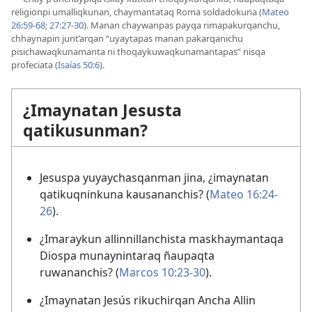
religionpi umalliqkunan, chaymantataq Roma soldadokuna (
Mateo
26:59-68;
27:27-30
). Manan chaywanpas payqa rimapakurqanchu,
chhaynapin junt’arqan “uyaytapas manan pakarqanichu
pisichawaqkunamanta ni thoqaykuwaqkunamantapas” nisqa
profeciata (
Isaías 50:6
).
¿Imaynatan Jesusta
qatikusunman?
Jesuspa yuyaychasqanman jina, ¿imaynatan
qatikuqninkuna kausananchis? (
Mateo 16:24-
26
).
¿Imaraykun allinnillanchista maskhaymantaqa
Diospa munaynintaraq ñaupaqta
ruwananchis? (
Marcos 10:23-30
).
¿Imaynatan Jesús rikuchirqan Ancha Allin