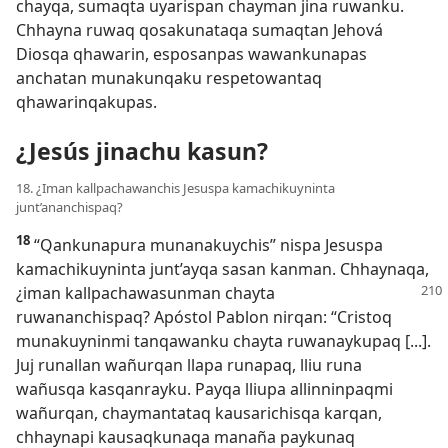
chayqa, sumaqta uyarispan chayman jina ruwanku.
Chhayna ruwaq qosakunataqa sumaqtan Jehová
Diosqa qhawarin, esposanpas wawankunapas
anchatan munakunqaku respetowantaq
qhawarinqakupas.
¿Jesús jinachu kasun?
18. ¿Iman kallpachawanchis Jesuspa kamachikuyninta
junt’ananchispaq?
18
“Qankunapura munanakuychis” nispa Jesuspa
kamachikuyninta junt’ayqa sasan kanman. Chhaynaqa,
¿iman kallpachawasunman chayta
ruwananchispaq? Apóstol Pablon nirqan: “Cristoq
munakuyninmi tanqawanku chayta ruwanaykupaq [...].
Juj runallan wañurqan llapa runapaq, lliu runa
wañusqa kasqanrayku. Payqa lliupa allinninpaqmi
wañurqan, chaymantataq kausarichisqa karqan,
chhaynapi kausaqkunaqa manaña paykunaq