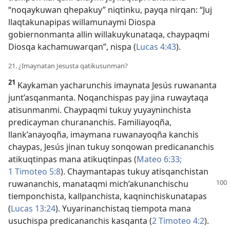
“noqaykuwan qhepakuy” niqtinku, payqa nirqan: “Juj
llaqtakunapipas willamunaymi Diospa
gobiernonmanta allin willakuykunataqa, chaypaqmi
Diosqa kachamuwarqan”, nispa (
Lucas 4:43
).
21. ¿Imaynatan Jesusta qatikusunman?
21
Kaykaman yacharunchis imaynata Jesús ruwananta
junt’asqanmanta. Noqanchispas pay jina ruwaytaqa
atisunmanmi. Chaypaqmi tukuy yuyayninchista
predicayman churananchis. Familiayoqña,
llank’anayoqña, imaymana ruwanayoqña kanchis
chaypas, Jesús jinan tukuy sonqowan predicananchis
atikuqtinpas mana atikuqtinpas (
Mateo 6:33;
1 Timoteo 5:8
). Chaymantapas tukuy atisqanchistan
ruwananchis, manataqmi
mich’akunanchischu
tiemponchista, kallpanchista, kaqninchiskunatapas
(
Lucas 13:24
). Yuyarinanchistaq tiempota mana
usuchispa predicananchis kasqanta (
2 Timoteo 4:2
).