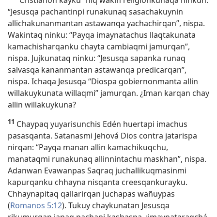
“Cristianon kayku” niq wakin religionkunaqa ninkun:
“Jesusqa pachantinpi runakunaq sasachakuynin
allichakunanmantan astawanqa yachachirqan”, nispa.
Wakintaq ninku: “Payqa imaynatachus llaqtakunata
kamachisharqanku chayta cambiaqmi jamurqan”,
nispa. Jujkunataq ninku: “Jesusqa sapanka runaq
salvasqa kananmantan astawanqa predicarqan”,
nispa. Ichaqa Jesusqa “Diospa gobiernonmanta allin
willakuykunata willaqmi” jamurqan. ¿Iman karqan chay
allin willakuykuna?
11
Chaypaq yuyarisunchis Edén huertapi imachus
pasasqanta. Satanasmi Jehová Dios contra jatarispa
nirqan: “Payqa manan allin kamachikuqchu,
manataqmi runakunaq allinnintachu maskhan”, nispa.
Adanwan Evawanpas Saqraq juchallikuqmasinmi
kapurqanku chhayna nisqanta creesqankurayku.
Chhaynapitaq qallarirqan juchapas wañuypas
(
Romanos 5:12
). Tukuy chaykunatan Jesusqa