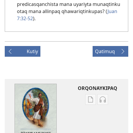
predicasqanchista mana uyariyta munaqtinku
otaq mana allinpaq qhawariqtinkupas? (
Juan
7:32-52
).
Kutiy
Qatimuq
ORQONAYKIPAQ
Kaypi
Kaypin
qelqakunatan
grabasqa
copiawaq
qelqakunata
“Qatikamuway”
horqowaq
“Qatikamuwa