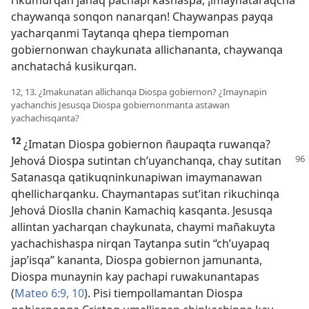
rikumurqan janaq pachapi kashaspa, ¡imaynataraqchá
chaywanqa sonqon nanarqan! Chaywanpas payqa
yacharqanmi Taytanqa qhepa tiempoman
gobiernonwan chaykunata allichananta, chaywanqa
anchatachá kusikurqan.
12, 13. ¿Imakunatan allichanqa Diospa gobiernon? ¿Imaynapin
yachanchis Jesusqa Diospa gobiernonmanta astawan
yachachisqanta?
12
¿Imatan Diospa gobiernon ñaupaqta ruwanqa?
Jehová Diospa sutintan ch’uyanchanqa, chay sutitan
Satanasqa qatikuqninkunapiwan imaymanawan
qhellicharqanku. Chaymantapas sut’itan rikuchinqa
Jehová Dioslla chanin Kamachiq kasqanta. Jesusqa
allintan yacharqan chaykunata, chaymi mañakuyta
yachachishaspa nirqan Taytanpa sutin “ch’uyapaq
jap’isqa” kananta, Diospa gobiernon jamunanta,
Diospa munaynin kay pachapi ruwakunantapas
(
Mateo 6:9, 10
). Pisi tiempollamantan Diospa