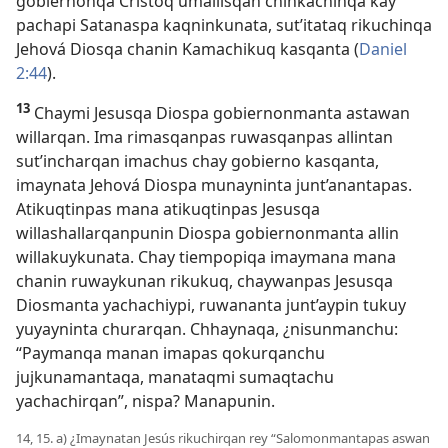
gobiernonqa Cristoq umallisqan chinkachinqa kay
pachapi Satanaspa kaqninkunata, sut’itataq rikuchinqa
Jehová Diosqa chanin Kamachikuq kasqanta (
Daniel
2:44
).
13
Chaymi Jesusqa Diospa gobiernonmanta astawan
willarqan. Ima rimasqanpas ruwasqanpas allintan
sut’incharqan imachus chay gobierno kasqanta,
imaynata Jehová Diospa munayninta junt’anantapas.
Atikuqtinpas mana atikuqtinpas Jesusqa
willashallarqanpunin Diospa gobiernonmanta allin
willakuykunata. Chay tiempopiqa imaymana mana
chanin ruwaykunan rikukuq, chaywanpas Jesusqa
Diosmanta yachachiypi, ruwananta junt’aypin tukuy
yuyayninta churarqan. Chhaynaqa, ¿nisunmanchu:
“Paymanqa manan imapas qokurqanchu
jujkunamantaqa, manataqmi sumaqtachu
yachachirqan”, nispa? Manapunin.
14, 15. a) ¿Imaynatan Jesús rikuchirqan rey “Salomonmantapas aswan