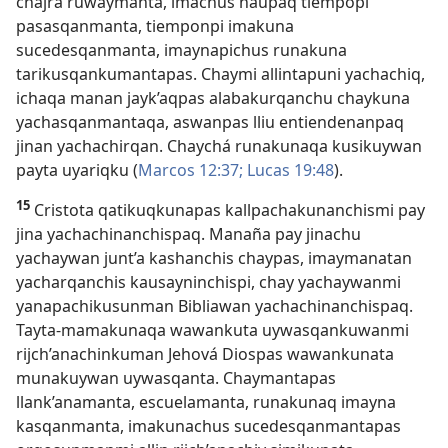
chajra ruwaymanta, imachus ñaupaq tiempopi
pasasqanmanta, tiemponpi imakuna
sucedesqanmanta, imaynapichus runakuna
tarikusqankumantapas. Chaymi allintapuni yachachiq,
ichaqa manan jayk’aqpas alabakurqanchu chaykuna
yachasqanmantaqa, aswanpas lliu entiendenanpaq
jinan yachachirqan. Chaychá runakunaqa kusikuywan
payta uyariqku (
Marcos 12:37;
Lucas 19:48
).
15
Cristota qatikuqkunapas kallpachakunanchismi pay
jina yachachinanchispaq. Manaña pay jinachu
yachaywan junt’a kashanchis chaypas, imaymanatan
yacharqanchis kausayninchispi, chay yachaywanmi
yanapachikusunman Bibliawan yachachinanchispaq.
Tayta-mamakunaqa wawankuta uywasqankuwanmi
rijch’anachinkuman Jehová Diospas wawankunata
munakuywan uywasqanta. Chaymantapas
llank’anamanta, escuelamanta, runakunaq imayna
kasqanmanta, imakunachus sucedesqanmantapas