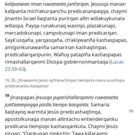
kallpanwan iman ruwananta junt’arqan.
Jesusqa manan
kallpanta mich’akurqanchu predicananpaqqa, chaymi
jinantin Israel llaqtanta purirqan allin willakuykunata
willaspa. Payqa runakunaq wasinpi, plazakunapi,
mercadokunapi, campokunapi iman predicarqan.
Sayk’usqaña, yarqasqaña, ch’akiywanña kashaspapas,
amigonkunawanña samarinan kashaqtinpas
predicallarqanpunin. Wañuy patapiña kashaspapas
rimashallarqanmi Diospa gobiernonmantaqa (
Lucas
23:39-43
).
19, 20. ¿Imawanmi Jesús rijch’anachirqan tiempota mana usuchispa
predicananku kasqanta?
19
Jinaspapas
Jesusqa yuyarishallarqanmi ruwananta
junt’ananpaqqa pisilla tiempo kasqanta.
Samaria
llaqtayoq
warmita Jesús predicashaqtinqa,
apostolkunaqa manan allintachu entienderqanku
predicana tiempopi kashasqankuta. Chaymi Jesús
nirqan: “Qankunan ninkichis: Tawa killaraqmi