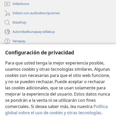
ventana)
Videokuna
Videos con audiodescripciones
Maskhay
Autoridadkunapaq willakuy
Yanapay
Configuración de privacidad
Donacionta churanapaq
(abre
una
Para que usted tenga la mejor experiencia posible,
nueva
INTERNETPI QELQANCHISKUNA Watchtower™
usamos
cookies
y otras tecnologías similares. Algunas
(abre
ventana)
cookies
son necesarias para que el sitio web funcione,
una
®
JW Hub
nueva
y no se pueden rechazar. Puede aceptar o rechazar
(abre
ventana)
las
cookies
adicionales, que se usan solamente para
una
®
JW Library
nueva
mejorar la experiencia del usuario. Estos datos nunca
ventana)
se pondrán a la venta ni se utilizarán con fines
comerciales. Si desea saber más, lea nuestra
Política
global sobre el uso de
cookies
y otras tecnologías
.