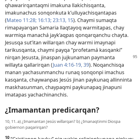
qhawarirqantaqmi imakuna llakichisqanta,
imakunachus sonqonkuta k’ulluyachisqantapas
(
Mateo 11:28;
16:13;
23:13,
15
). Chaymi sumaqta
rimapayarqan Samaria llaqtayoq warmitapas, chay
warmiqa manachá jayk’aqpas qonqarqanchu chayta.
Jesusqa sut’itan willarqan chay warmi imaynapi
tarikusqanta, chaymi payqa “profetamá kasqanki”
nirqan Jesusta, jinaspan jujkunaman
paymanta
willayta qallarirqan (
Juan 4:16-19,
39
). Noqanchisqa
manan yachasunmanchu runaq sonqonpi imachus
kasqanta, chaywanpas Jesús jinan paykunaq allinninta
maskhasunman, chaypaqmi paykunapaq jinapuni
imatapas yachachinanchis.
¿Imamantan predicarqan?
10, 11. a) ¿Imamantan Jesús willarqan? b) ¿Imanaqtinmi Diospa
gobiernon paqarirqan?
10