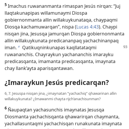
5
Imachus ruwananmanta rimaspan Jesús nirqan: “Juj
llaqtakunapipas willamunaymi Diospa
gobiernonmanta allin willakuykunataqa, chaypaqmi
Diosqa kachamuwarqan”, nispa (
Lucas 4:43
). Chaypi
nisqan jina, Jesusqa jamurqan Diospa gobiernonmanta
allin willakuykunata predicananpaq yachachinanpaq
iman.
Qatikuqninkunapas
kaqllatataqmi
b
ruwananchis. Chayraykun yachananchis imarayku
predicasqanta, imamanta predicasqanta, imaynata
chay llank’ayta aparisqantawan.
¿Imaraykun Jesús predicarqan?
6, 7. Jesuspa nisqan jina, ¿imaynatan “yachachiq” qhawarinan allin
willakuykunata? ¿Imawanmi chayta rijch’anachisunman?
6
Ñaupaqtan yachasunchis imaynatas Jesusqa
Diosmanta yachachisqanta qhawarirqan chaymanta,
yachallasuntaqmi yachachisqan runakunata imaynata