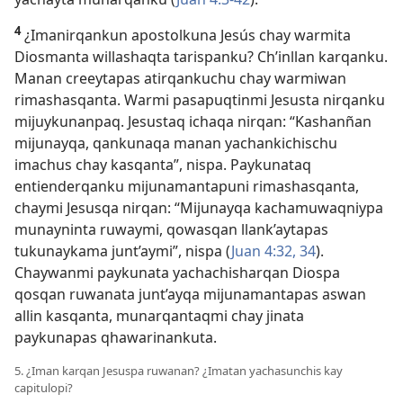
4
¿Imanirqankun apostolkuna Jesús chay warmita
Diosmanta willashaqta tarispanku? Ch’inllan karqanku.
Manan creeytapas atirqankuchu chay warmiwan
rimashasqanta. Warmi pasapuqtinmi Jesusta nirqanku
mijuykunanpaq. Jesustaq ichaqa nirqan: “Kashanñan
mijunayqa, qankunaqa manan yachankichischu
imachus chay kasqanta”, nispa. Paykunataq
entienderqanku mijunamantapuni rimashasqanta,
chaymi Jesusqa nirqan: “Mijunayqa kachamuwaqniypa
munayninta ruwaymi, qowasqan llank’aytapas
tukunaykama junt’aymi”, nispa (
Juan 4:32,
34
).
Chaywanmi paykunata yachachisharqan Diospa
qosqan ruwanata junt’ayqa mijunamantapas aswan
allin kasqanta, munarqantaqmi chay jinata
paykunapas qhawarinankuta.
5. ¿Iman karqan Jesuspa ruwanan? ¿Imatan yachasunchis kay
capitulopi?