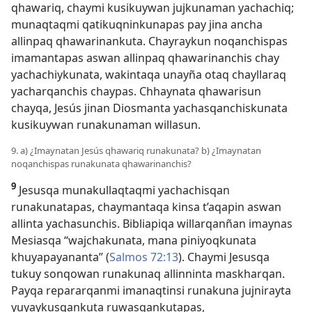
qhawariq, chaymi kusikuywan jujkunaman yachachiq;
munaqtaqmi qatikuqninkunapas pay jina ancha
allinpaq qhawarinankuta. Chayraykun noqanchispas
imamantapas aswan allinpaq qhawarinanchis chay
yachachiykunata, wakintaqa unayña otaq chayllaraq
yacharqanchis chaypas. Chhaynata qhawarisun
chayqa, Jesús jinan Diosmanta yachasqanchiskunata
kusikuywan runakunaman willasun.
9. a) ¿Imaynatan Jesús qhawariq runakunata? b) ¿Imaynatan
noqanchispas runakunata qhawarinanchis?
9
Jesusqa munakullaqtaqmi yachachisqan
runakunatapas, chaymantaqa kinsa t’aqapin aswan
allinta yachasunchis. Bibliapiqa willarqanñan imaynas
Mesiasqa “wajchakunata, mana piniyoqkunata
khuyapayananta” (
Salmos 72:13
). Chaymi Jesusqa
tukuy sonqowan runakunaq allinninta maskharqan.
Payqa repararqanmi imanaqtinsi runakuna jujnirayta
yuyaykusqankuta ruwasqankutapas,