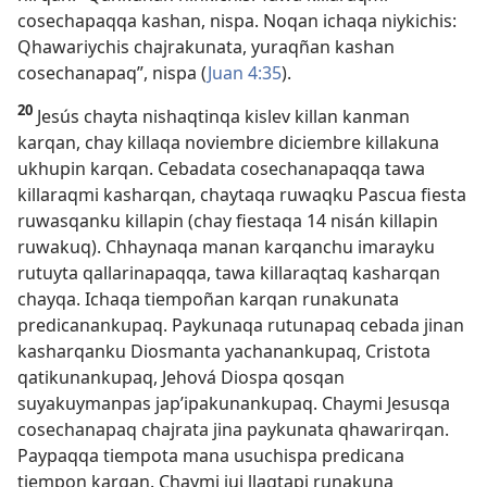
cosechapaqqa kashan, nispa. Noqan ichaqa niykichis:
Qhawariychis chajrakunata, yuraqñan kashan
cosechanapaq”, nispa (
Juan 4:35
).
20
Jesús chayta nishaqtinqa kislev killan kanman
karqan, chay killaqa noviembre diciembre killakuna
ukhupin karqan. Cebadata cosechanapaqqa tawa
killaraqmi kasharqan, chaytaqa ruwaqku Pascua fiesta
ruwasqanku killapin (chay fiestaqa 14 nisán killapin
ruwakuq). Chhaynaqa manan karqanchu imarayku
rutuyta qallarinapaqqa, tawa killaraqtaq kasharqan
chayqa. Ichaqa tiempoñan karqan runakunata
predicanankupaq. Paykunaqa rutunapaq cebada jinan
kasharqanku Diosmanta yachanankupaq, Cristota
qatikunankupaq, Jehová Diospa qosqan
suyakuymanpas jap’ipakunankupaq. Chaymi Jesusqa
cosechanapaq chajrata jina paykunata qhawarirqan.
Paypaqqa tiempota mana usuchispa predicana
tiempon karqan. Chaymi juj llaqtapi runakuna