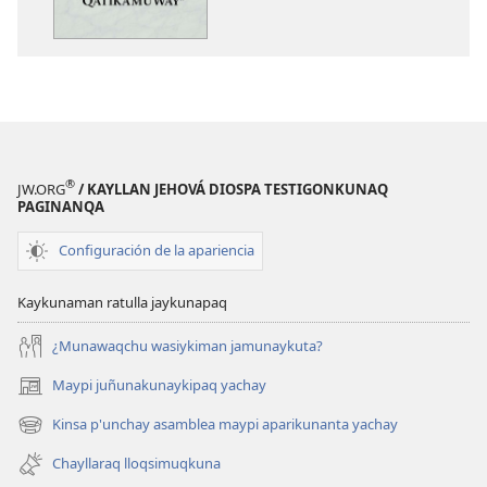
®
JW.ORG
/ KAYLLAN JEHOVÁ DIOSPA TESTIGONKUNAQ
PAGINANQA
Configuración de la apariencia
Kaykunaman ratulla jaykunapaq
¿Munawaqchu wasiykiman jamunaykuta?
Maypi juñunakunaykipaq yachay
(abre
una
Kinsa p'unchay asamblea maypi aparikunanta yachay
(abre
nueva
una
ventana)
Chayllaraq lloqsimuqkuna
nueva