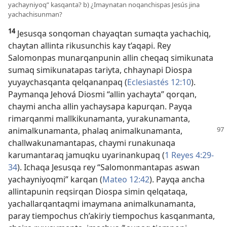
yachayniyoq” kasqanta? b) ¿Imaynatan noqanchispas Jesús jina
yachachisunman?
14
Jesusqa sonqoman chayaqtan sumaqta yachachiq,
chaytan allinta rikusunchis kay t’aqapi. Rey
Salomonpas munarqanpunin allin cheqaq simikunata
sumaq simikunatapas tariyta, chhaynapi Diospa
yuyaychasqanta qelqananpaq (
Eclesiastés 12:10
).
Paymanqa Jehová Diosmi “allin yachayta” qorqan,
chaymi ancha allin yachaysapa kapurqan. Payqa
rimarqanmi mallkikunamanta, yurakunamanta,
animalkunamanta, phalaq animalkunamanta,
challwakunamantapas, chaymi runakunaqa
karumantaraq jamuqku uyarinankupaq (
1 Reyes 4:29-
34
). Ichaqa Jesusqa rey “Salomonmantapas aswan
yachayniyoqmi” karqan (
Mateo 12:42
). Payqa ancha
allintapunin reqsirqan Diospa simin qelqataqa,
yachallarqantaqmi imaymana animalkunamanta,
paray tiempochus ch’akiriy tiempochus kasqanmanta,