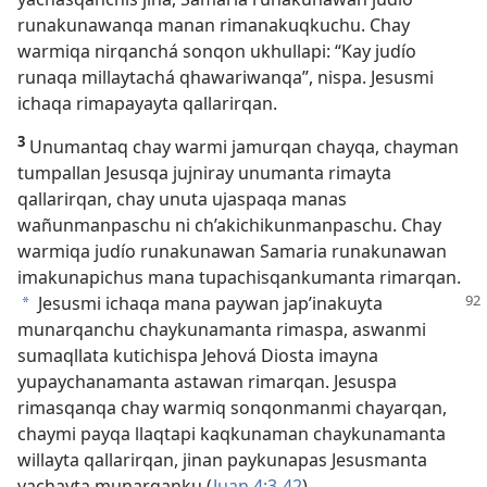
runakunawanqa manan rimanakuqkuchu. Chay
warmiqa nirqanchá sonqon ukhullapi: “Kay judío
runaqa millaytachá qhawariwanqa”, nispa. Jesusmi
ichaqa rimapayayta qallarirqan.
3
Unumantaq chay warmi jamurqan chayqa, chayman
tumpallan Jesusqa jujniray unumanta rimayta
qallarirqan, chay unuta ujaspaqa manas
wañunmanpaschu ni ch’akichikunmanpaschu. Chay
warmiqa judío runakunawan Samaria runakunawan
imakunapichus mana tupachisqankumanta rimarqan.
Jesusmi ichaqa mana paywan
jap’inakuyta
a
munarqanchu chaykunamanta rimaspa, aswanmi
sumaqllata kutichispa Jehová Diosta imayna
yupaychanamanta astawan rimarqan. Jesuspa
rimasqanqa chay warmiq sonqonmanmi chayarqan,
chaymi payqa llaqtapi kaqkunaman chaykunamanta
willayta qallarirqan, jinan paykunapas Jesusmanta
yachayta munarqanku (
Juan 4:3-42
).