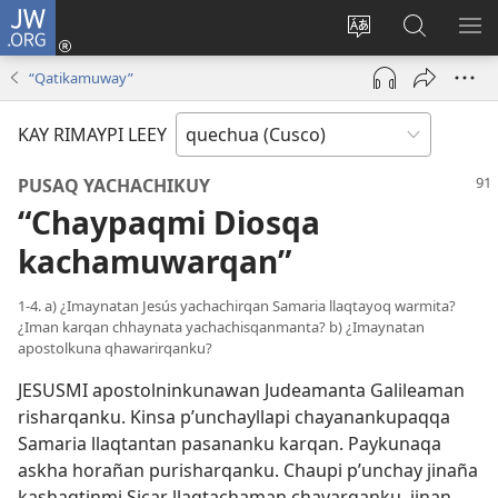
JW.ORG
Sutiykiwan
jaykuy
Direccionpi simi
JW.ORG
QH
(abre
akllay
nisqapi
ME
“Qatikamuway”
una
maskhay
nueva
KAY RIMAYPI LEEY
ventana)
PUSAQ YACHACHIKUY
“Chaypaqmi Diosqa
kachamuwarqan”
1-4. a) ¿Imaynatan Jesús yachachirqan Samaria llaqtayoq warmita?
¿Iman karqan chhaynata yachachisqanmanta? b) ¿Imaynatan
apostolkuna qhawarirqanku?
JESUSMI apostolninkunawan Judeamanta Galileaman
risharqanku. Kinsa p’unchayllapi chayanankupaqqa
Samaria llaqtantan pasananku karqan. Paykunaqa
askha horañan purisharqanku. Chaupi p’unchay jinaña
kashaqtinmi Sicar llaqtachaman chayarqanku, jinan