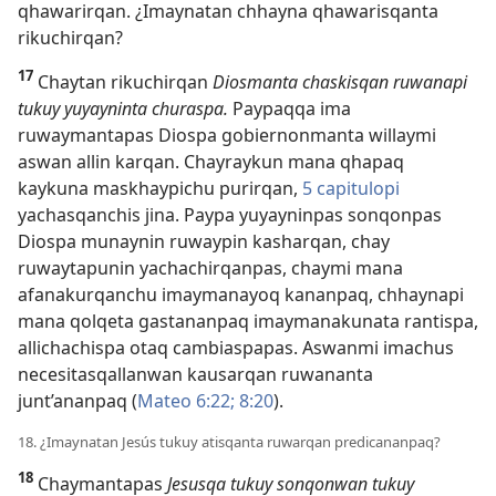
qhawarirqan. ¿Imaynatan chhayna qhawarisqanta
rikuchirqan?
17
Chaytan rikuchirqan
Diosmanta chaskisqan ruwanapi
tukuy yuyayninta churaspa.
Paypaqqa ima
ruwaymantapas Diospa gobiernonmanta willaymi
aswan allin karqan. Chayraykun mana qhapaq
kaykuna maskhaypichu purirqan,
5 capitulopi
yachasqanchis jina. Paypa yuyayninpas sonqonpas
Diospa munaynin ruwaypin kasharqan, chay
ruwaytapunin yachachirqanpas, chaymi mana
afanakurqanchu imaymanayoq kananpaq, chhaynapi
mana qolqeta gastananpaq imaymanakunata rantispa,
allichachispa otaq cambiaspapas. Aswanmi imachus
necesitasqallanwan kausarqan ruwananta
junt’ananpaq (
Mateo 6:22;
8:20
).
18. ¿Imaynatan Jesús tukuy atisqanta ruwarqan predicananpaq?
18
Chaymantapas
Jesusqa tukuy sonqonwan tukuy