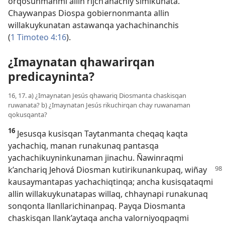
orqosunmanmi allin rijch’anachiy simikunata.
Chaywanpas Diospa gobiernonmanta allin
willakuykunatan astawanqa yachachinanchis
(
1 Timoteo 4:16
).
¿Imaynatan qhawarirqan
predicayninta?
16, 17. a) ¿Imaynatan Jesús qhawariq Diosmanta chaskisqan
ruwanata? b) ¿Imaynatan Jesús rikuchirqan chay ruwanaman
qokusqanta?
16
Jesusqa kusisqan Taytanmanta cheqaq kaqta
yachachiq, manan runakunaq pantasqa
yachachikuyninkunaman jinachu. Ñawinraqmi
k’anchariq Jehová Diosman
kutirikunankupaq, wiñay
kausaymantapas yachachiqtinqa; ancha kusisqataqmi
allin willakuykunatapas willaq, chhaynapi runakunaq
sonqonta llanllarichinanpaq. Payqa Diosmanta
chaskisqan llank’aytaqa ancha valorniyoqpaqmi