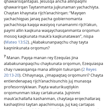
qhawarisqantapas. Jesusqa ancha allinpaqmi
qhawarirqan Taytanmanta jujkunaman yachachiyta.
Chaytan khaynata rijch’anachirqan: “Mayqen
yachachiqpas janaq pacha gobiernomanta
yachachisqa kaqqa wasiyoq runamanmi rijch’akun,
paymi allin kaqkuna waqaychasqanmanta orqomun
mosoq kaqkunata mauk’a kaqkunatawan”, nispa
(
Mateo 13:52
). ¿Alabakunanpaqchu chay tayta
kaqninkunata orqomun?
7
Manan. Payqa manan rey Ezequías jina
alabakunanpaqchu chaykunata orqomun, Ezequiaspa
chay ruwasqanqa mana allinpin tukurqan (
2 Reyes
20:13-20
). Chhaynaqa, ¿imapaqtaq orqomunri? Chayta
entiendenapaq rijch’anachisunchis juj munasqa
profesorniykiwan. Payta waturikuqtiykin
orqomunman iskay cartakunata. Jujninmi
mauk’achallaña kashanman, chaytaqa erqechallaraq
kashaqtinsi taytan apachimusqa, juj kaq cartapas