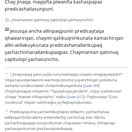
Chay jinaqa, maypiña piwanña kashaspapas
predicashallasunpuni.
22. ¿Imamantan qatimuq capitulopi yachasunchis?
22
Jesusqa ancha allinpaqpunin predicaytaqa
qhawarirqan, chaymi qatikuqninkunata kamachirqan
allin willakuykunata predicashanallankupaq
yachachishanallankupaqpas. Chaymantan qatimuq
capitulopi yachasunchis.
“¿Imaynataq qanri judío runa kashaspa noqata rimapayawanki?”
a
nispa tapusqanwanmi warmiqa Jesusta yuyarichirqan judiokuna
Samaria runakunawan cheqninakusqankuta (
Juan 4:9
).
Chaymantapas nirqanmi: “Taytaykuqa Jacobmi”, nispa. Judiokunan
ichaqa “manan chhaynachu” niqku (
Juan 4:12
). Paykunaqa “Cuta
runakuna” nispan sutichaqku juj llaqtayoqkunata.
Predicayqa ima yachachikuytapas willaymi, yachachiytaq
b
willasqanchista allinta entiendechiy sut’inchay ima. Allinta
yachachinapaqqa sonqonkuman chayaqtan rimana, chhaynapi
yachasqankuman jina kausanankupaq.