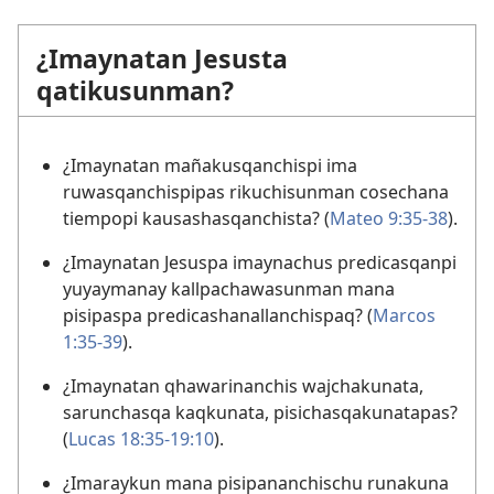
¿Imaynatan Jesusta
qatikusunman?
¿Imaynatan mañakusqanchispi ima
ruwasqanchispipas rikuchisunman cosechana
tiempopi kausashasqanchista? (
Mateo 9:35-38
).
¿Imaynatan Jesuspa imaynachus predicasqanpi
yuyaymanay kallpachawasunman mana
pisipaspa predicashanallanchispaq? (
Marcos
1:35-39
).
¿Imaynatan qhawarinanchis wajchakunata,
sarunchasqa kaqkunata, pisichasqakunatapas?
(
Lucas 18:35-19:10
).
¿Imaraykun mana pisipananchischu runakuna