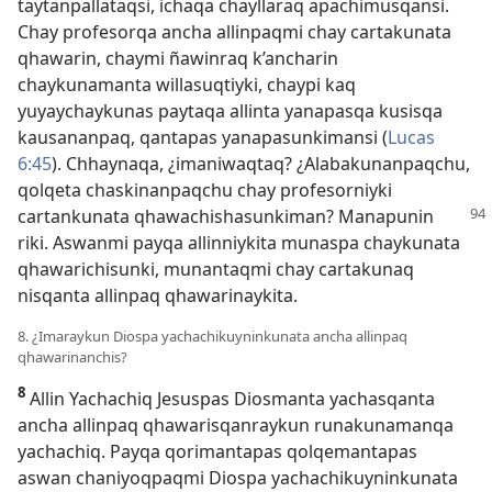
taytanpallataqsi, ichaqa chayllaraq apachimusqansi.
Chay profesorqa ancha allinpaqmi chay cartakunata
qhawarin, chaymi ñawinraq k’ancharin
chaykunamanta willasuqtiyki, chaypi kaq
yuyaychaykunas paytaqa allinta yanapasqa kusisqa
kausananpaq, qantapas yanapasunkimansi (
Lucas
6:45
). Chhaynaqa, ¿imaniwaqtaq? ¿Alabakunanpaqchu,
qolqeta chaskinanpaqchu chay profesorniyki
cartankunata
qhawachishasunkiman? Manapunin
riki. Aswanmi payqa allinniykita munaspa chaykunata
qhawarichisunki, munantaqmi chay cartakunaq
nisqanta allinpaq qhawarinaykita.
8. ¿Imaraykun Diospa yachachikuyninkunata ancha allinpaq
qhawarinanchis?
8
Allin Yachachiq Jesuspas Diosmanta yachasqanta
ancha allinpaq qhawarisqanraykun runakunamanqa
yachachiq. Payqa qorimantapas qolqemantapas
aswan chaniyoqpaqmi Diospa yachachikuyninkunata