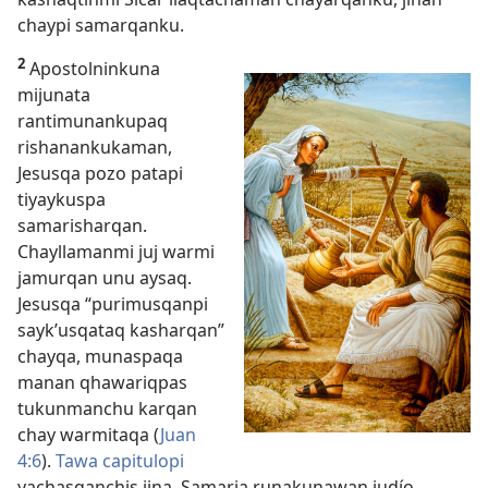
chaypi samarqanku.
2
Apostolninkuna
mijunata
rantimunankupaq
rishanankukaman,
Jesusqa pozo patapi
tiyaykuspa
samarisharqan.
Chayllamanmi juj warmi
jamurqan unu aysaq.
Jesusqa “purimusqanpi
sayk’usqataq kasharqan”
chayqa, munaspaqa
manan qhawariqpas
tukunmanchu karqan
chay warmitaqa (
Juan
4:6
).
Tawa capitulopi
yachasqanchis jina, Samaria runakunawan judío