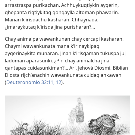
arrastraspa purikachan. Achhuykuqtiykin ayqerin,
qhepanta riqtiykitaq qonqaylla altoman phawarin.
Manan k’irisqachu kasharan. Chhaynaqa,
¿imaraykutaq k’irisqa jina purisharan?...
Chay animalpa wawankunan chay cercapi kasharan.
Chaymi wawankunata mana k’irinaykipaq
ayqerinaykita munaran. Jinan k’irisqaman tukuspa juj
ladoman aparasunki. ¿Pin chay animalcha jina
qantapas cuidasunkiman?... Arí, Jehová Diosmi. Biblian
Diosta rijch’anachin wawankunata cuidaq ankawan
(
Deuteronomio 32:11, 12
).