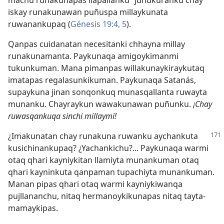
machu runakunapas llapallanku” juñukuranku chay
iskay runakunawan puñuspa millaykunata
ruwanankupaq (
Génesis 19:4, 5
).
Qanpas cuidanatan necesitanki chhayna millay
runakunamanta. Paykunaqa amigoykimanmi
tukunkuman. Mana pimanpas willakunaykiraykutaq
imatapas regalasunkikuman. Paykunaqa Satanás,
supaykuna jinan sonqonkuq munasqallanta ruwayta
munanku. Chayraykun wawakunawan puñunku.
¡Chay
ruwasqankuqa sinchi millaymi!
¿Imakunatan chay runakuna ruwanku aychankuta
kusichinankupaq? ¿Yachankichu?... Paykunaqa warmi
otaq qhari kayniykitan llamiyta munankuman otaq
qhari kayninkuta qanpaman tupachiyta munankuman.
Manan pipas qhari otaq warmi kayniykiwanqa
pujllananchu, nitaq hermanoykikunapas nitaq tayta-
mamaykipas.