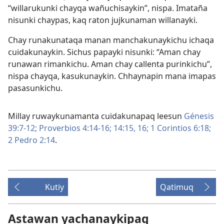
“willarukunki chayqa wañuchisaykin”, nispa. Imataña
nisunki chaypas, kaq raton jujkunaman willanayki.
Chay runakunataqa manan manchakunaykichu ichaqa
cuidakunaykin. Sichus papayki nisunki: “Aman chay
runawan rimankichu. Aman chay callenta purinkichu”,
nispa chayqa, kasukunaykin. Chhaynapin mana imapas
pasasunkichu.
Millay ruwaykunamanta cuidakunapaq leesun
Génesis
39:7-12;
Proverbios 4:14-16;
14:15, 16;
1 Corintios 6:18;
2 Pedro 2:14
.
Kutiy
Qatimuq
Astawan yachanaykipaq