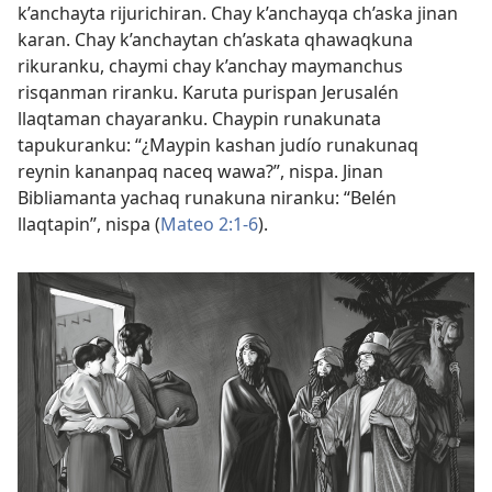
k’anchayta rijurichiran. Chay k’anchayqa ch’aska jinan
karan. Chay k’anchaytan ch’askata qhawaqkuna
rikuranku, chaymi chay k’anchay maymanchus
risqanman riranku. Karuta purispan Jerusalén
llaqtaman chayaranku. Chaypin runakunata
tapukuranku: “¿Maypin kashan judío runakunaq
reynin kananpaq naceq wawa?”, nispa. Jinan
Bibliamanta yachaq runakuna niranku: “Belén
llaqtapin”, nispa (
Mateo 2:1-6
).