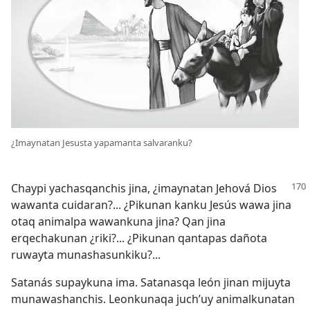
¿Imaynatan Jesusta yapamanta salvaranku?
Chaypi yachasqanchis jina, ¿imaynatan Jehová Dios
wawanta cuidaran?... ¿Pikunan kanku Jesús wawa jina
otaq animalpa wawankuna jina? Qan jina
erqechakunan ¿riki?... ¿Pikunan qantapas dañota
ruwayta munashasunkiku?...
Satanás supaykuna ima. Satanasqa león jinan mijuyta
munawashanchis. Leonkunaqa juch’uy animalkunatan