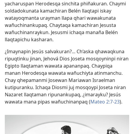
yacharuspan Herodesqa sinchita phiñakuran. Chaymi
soldadokunata kamachiran Belén llaqtapi iskay
watayoqmanta urayman llapa qhari wawakunata
wañuchinankupaq. Chaytaqa kamachiran Jesusta
wañuchinanraykun. Jesusmi ichaqa manaña Belén
llaqtapichu kasharan.
¿Imaynapin Jesús salvakuran?... Ch’aska qhawaqkuna
ripuqtinku jinan, Jehová Dios Joseta mosqoyninpi niran
Egipto llaqtaman wawata apananpaq. Chaypiqa
manan Herodesqa wawata wañuchiyta atinmanchu.
Chay qhepamanmi Josewan Mariawan Israelman
kutipuranku. Ichaqa Diosmi juj mosqoypi Joseta niran
Nazaret llaqtaman ripunankupaq, ¿imarayku? Jesús
wawata mana pipas wañuchinanpaq (
Mateo 2:7-23
).