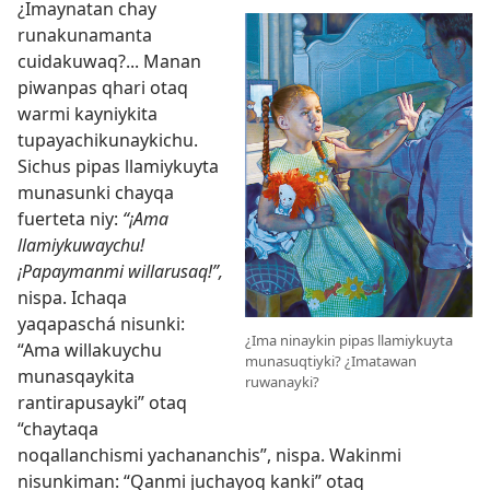
¿Imaynatan chay
runakunamanta
cuidakuwaq?... Manan
piwanpas qhari otaq
warmi kayniykita
tupayachikunaykichu.
Sichus pipas llamiykuyta
munasunki chayqa
fuerteta niy:
“¡Ama
llamiykuwaychu!
¡Papaymanmi willarusaq!”,
nispa. Ichaqa
yaqapaschá nisunki:
¿Ima ninaykin pipas llamiykuyta
“Ama willakuychu
munasuqtiyki? ¿Imatawan
munasqaykita
ruwanayki?
rantirapusayki” otaq
“chaytaqa
noqallanchismi yachananchis”, nispa. Wakinmi
nisunkiman: “Qanmi juchayoq kanki” otaq