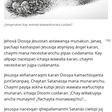
¿Imaynatan kay animal wawankunata cuidan?
Jehová Diosqa Jesustan astawanqa munakun. Janaq
pachapi kashaspan Jesusqa atiyniyoq ángel karan,
chaymi mana necesitaranchu pipas cuidananta. Kay
allpapi nacespan ichaqa wawalla karan, chaymi
necesitaran jujpa cuidananta.
Jesusqa wiñananraqmi karan Diospa kamachisqanta
junt’ananpaq. Chaytan Satanasqa mana munaranchu.
Chaymi payqa askha kutipi Jesús wawata wañuchiyta
munaran, ichaqa Diosmi cuidaran. ¡Chay willakuyqa
ancha munaymi! ¿Yachayta munawaqchu?...
Jesuspa nacesqan qhepallamanmi Satanás cielopi juj