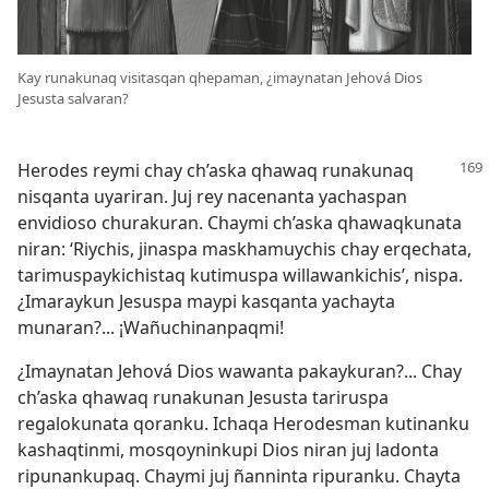
Kay runakunaq visitasqan qhepaman, ¿imaynatan Jehová Dios
Jesusta salvaran?
Herodes reymi chay ch’aska qhawaq runakunaq
nisqanta uyariran. Juj rey nacenanta yachaspan
envidioso churakuran. Chaymi ch’aska qhawaqkunata
niran: ‘Riychis, jinaspa maskhamuychis chay erqechata,
tarimuspaykichistaq kutimuspa willawankichis’, nispa.
¿Imaraykun Jesuspa maypi kasqanta yachayta
munaran?... ¡Wañuchinanpaqmi!
¿Imaynatan Jehová Dios wawanta pakaykuran?... Chay
ch’aska qhawaq runakunan Jesusta tariruspa
regalokunata qoranku. Ichaqa Herodesman kutinanku
kashaqtinmi, mosqoyninkupi Dios niran juj ladonta
ripunankupaq. Chaymi juj ñanninta ripuranku. Chayta