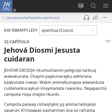
JW.ORG
Sutiykiwan
jaykuy
Direccionpi simi
JW.ORG
QH
(abre
akllay
nisqapi
ME
Jesuspa yachachisqanta uyarikusun
una
maskhay
nueva
KAY RIMAYPI LEEY
ventana)
32 CAPÍTULO
Jehová Diosmi Jesusta
cuidaran
JEHOVÁ DIOSQA rikumushanmi peligropi tarikuq
wawakunata. Chaymi paykunarayku admirana
kaqkunata ruwan. Wakin animalkunapas wawankuta
cuidanankuraykun imaymanata ruwanku. Yaqapaschá
campota rispa chayta rikunki.
Campota paseaq rishaqtiykis juj animal ladoykipi
sayarun. K’irisqapas kashanman jina juj rafranta