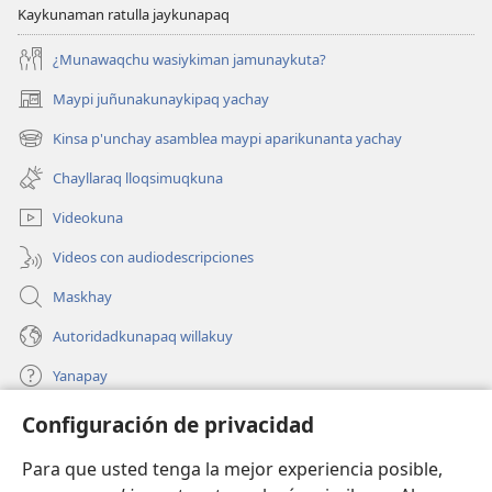
Kaykunaman ratulla jaykunapaq
¿Munawaqchu wasiykiman jamunaykuta?
Maypi juñunakunaykipaq yachay
(abre
una
Kinsa p'unchay asamblea maypi aparikunanta yachay
(abre
nueva
una
ventana)
Chayllaraq lloqsimuqkuna
nueva
ventana)
Videokuna
Videos con audiodescripciones
Maskhay
Autoridadkunapaq willakuy
Yanapay
Configuración de privacidad
Donacionta churanapaq
(abre
una
Para que usted tenga la mejor experiencia posible,
nueva
INTERNETPI QELQANCHISKUNA Watchtower™