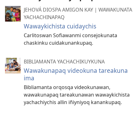
JEHOVÁ DIOSPA AMIGON KAY | WAWAKUNATA
YACHACHINAPAQ
Wawaykichista cuidaychis
Carlitoswan Sofiawanmi consejokunata
chaskinku cuidakunankupaq.
BIBLIAMANTA YACHACHIKUYKUNA
Wawakunapaq videokuna tareakuna
ima
Bibliamanta orqosqa videokunawan,
wawakunapaq tareakunawan wawaykichista
yachachiychis allin iñiyniyoq kanankupaq.