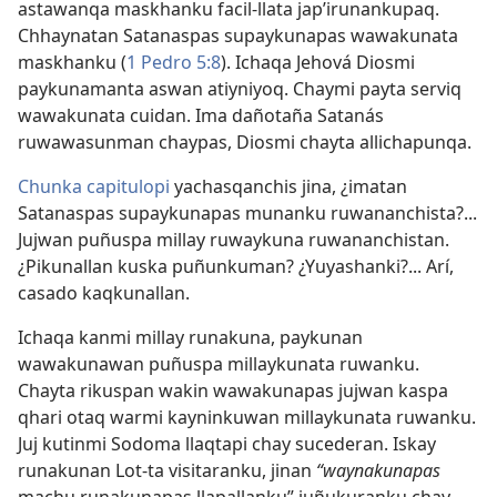
astawanqa maskhanku facil-llata jap’irunankupaq.
Chhaynatan Satanaspas supaykunapas wawakunata
maskhanku (
1 Pedro 5:8
). Ichaqa Jehová Diosmi
paykunamanta aswan atiyniyoq. Chaymi payta serviq
wawakunata cuidan. Ima dañotaña Satanás
ruwawasunman chaypas, Diosmi chayta allichapunqa.
Chunka capitulopi
yachasqanchis jina, ¿imatan
Satanaspas supaykunapas munanku ruwananchista?...
Jujwan puñuspa millay ruwaykuna ruwananchistan.
¿Pikunallan kuska puñunkuman? ¿Yuyashanki?... Arí,
casado kaqkunallan.
Ichaqa kanmi millay runakuna, paykunan
wawakunawan puñuspa millaykunata ruwanku.
Chayta rikuspan wakin wawakunapas jujwan kaspa
qhari otaq warmi kayninkuwan millaykunata ruwanku.
Juj kutinmi Sodoma llaqtapi chay sucederan. Iskay
runakunan Lot-ta visitaranku, jinan
“waynakunapas