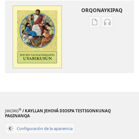
ORQONAYKIPAQ
Kaypi
Kaypin
qelqakunatan
grabasqa
copiawaq
qelqakunata
Jesuspa
horqowaq
yachachisqanta
Jesuspa
uyarikusun
yachachisqan
uyarikusun
®
JW.ORG
/ KAYLLAN JEHOVÁ DIOSPA TESTIGONKUNAQ
PAGINANQA
Configuración de la apariencia