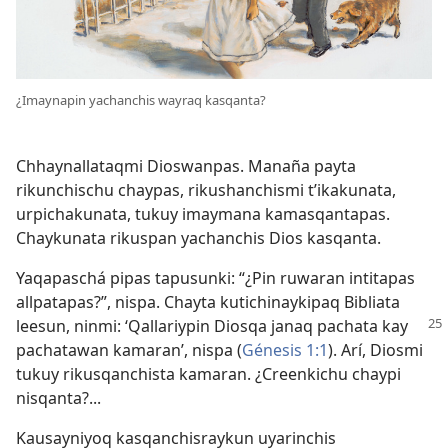
¿Imaynapin yachanchis wayraq kasqanta?
Chhaynallataqmi Dioswanpas. Manaña payta
rikunchischu chaypas, rikushanchismi t’ikakunata,
urpichakunata, tukuy imaymana kamasqantapas.
Chaykunata rikuspan yachanchis Dios kasqanta.
Yaqapaschá pipas tapusunki: “¿Pin ruwaran intitapas
allpatapas?”, nispa. Chayta kutichinaykipaq Bibliata
leesun, ninmi:
‘Qallariypin Diosqa janaq pachata kay
pachatawan kamaran’, nispa (
Génesis 1:1
). Arí, Diosmi
tukuy rikusqanchista kamaran. ¿Creenkichu chaypi
nisqanta?...
Kausayniyoq kasqanchisraykun uyarinchis