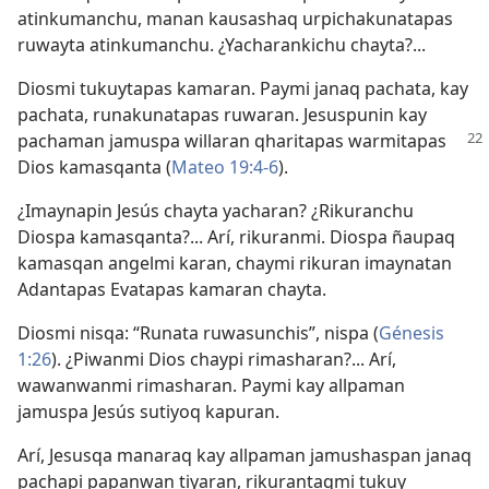
atinkumanchu, manan kausashaq urpichakunatapas
ruwayta atinkumanchu. ¿Yacharankichu chayta?...
Diosmi tukuytapas kamaran. Paymi janaq pachata, kay
pachata, runakunatapas ruwaran. Jesuspunin kay
pachaman
jamuspa willaran qharitapas warmitapas
Dios kamasqanta (
Mateo 19:4-6
).
¿Imaynapin Jesús chayta yacharan? ¿Rikuranchu
Diospa kamasqanta?... Arí, rikuranmi. Diospa ñaupaq
kamasqan angelmi karan, chaymi rikuran imaynatan
Adantapas Evatapas kamaran chayta.
Diosmi nisqa: “Runata ruwasunchis”, nispa (
Génesis
1:26
). ¿Piwanmi Dios chaypi rimasharan?... Arí,
wawanwanmi rimasharan. Paymi kay allpaman
jamuspa Jesús sutiyoq kapuran.
Arí, Jesusqa manaraq kay allpaman jamushaspan janaq
pachapi papanwan tiyaran, rikurantaqmi tukuy