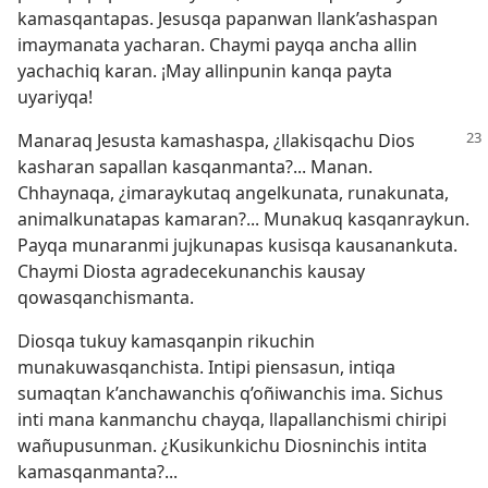
kamasqantapas. Jesusqa papanwan llank’ashaspan
imaymanata yacharan. Chaymi payqa ancha allin
yachachiq karan. ¡May allinpunin kanqa payta
uyariyqa!
Manaraq Jesusta kamashaspa, ¿llakisqachu Dios
kasharan sapallan kasqanmanta?... Manan.
Chhaynaqa, ¿imaraykutaq angelkunata, runakunata,
animalkunatapas kamaran?... Munakuq kasqanraykun.
Payqa munaranmi jujkunapas kusisqa kausanankuta.
Chaymi Diosta agradecekunanchis kausay
qowasqanchismanta.
Diosqa tukuy kamasqanpin rikuchin
munakuwasqanchista. Intipi piensasun, intiqa
sumaqtan k’anchawanchis q’oñiwanchis ima. Sichus
inti mana kanmanchu chayqa, llapallanchismi chiripi
wañupusunman. ¿Kusikunkichu Diosninchis intita
kamasqanmanta?...