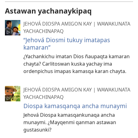
Astawan yachanaykipaq
JEHOVÁ DIOSPA AMIGON KAY | WAWAKUNATA
YACHACHINAPAQ
“Jehová Diosmi tukuy imatapas
kamaran”
¿Yachankichu imatan Dios ñaupaqta kamaran
chayta? Carlitoswan kuska yachay ima
ordenpichus imapas kamasqa karan chayta.
JEHOVÁ DIOSPA AMIGON KAY | WAWAKUNATA
YACHACHINAPAQ
Diospa kamasqanqa ancha munaymi
Jehová Diospa kamasqankunaqa ancha
munaymi. ¿Mayqenmi qanman astawan
gustasunki?