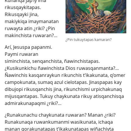
Kunanqa jap’iy ima
rikusqaykitapas.
Rikusqayki jina,
makiykiqa imaymanatan
ruwayta atin ¿riki? ¿Pin
makinchista ruwaran?...
¿Pin tukuytapas kamaran?
Arí, Jesuspa papanmi.
Paymi ruwaran
siminchista, senqanchista, ñawinchistapas.
¿Kusikunkichu ñawinchista Dios ruwasqanmanta?...
Ñawinchis kasqanraykun rikunchis t’ikakunata, q’omer
campokunata, sumaq azul cielotapas. Jinaspapas kay
dibujopi rikusqanchis jina, rikunchismi urpichakunaq
mijusqantapas. Tukuy chaykunata rikuy atisqanchisqa
admirakunapaqmi ¿riki?...
¿Runakunachu chaykunata ruwaran? Manan ¿riki?
Runakunaqa ruwankumanmi wasikunata, ichaqa
manan qorakunatapas t’ikakunatapas wiñachiyta