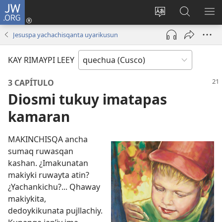
JW.ORG
Sutiykiwan
jaykuy
Direccionpi simi
JW.ORG
QH
(abre
akllay
nisqapi
ME
Jesuspa yachachisqanta uyarikusun
una
maskhay
nueva
KAY RIMAYPI LEEY
ventana)
3 CAPÍTULO
Diosmi tukuy imatapas
kamaran
MAKINCHISQA ancha
sumaq ruwasqan
kashan. ¿Imakunatan
makiyki ruwayta atin?
¿Yachankichu?... Qhaway
makiykita,
dedoykikunata pujllachiy.