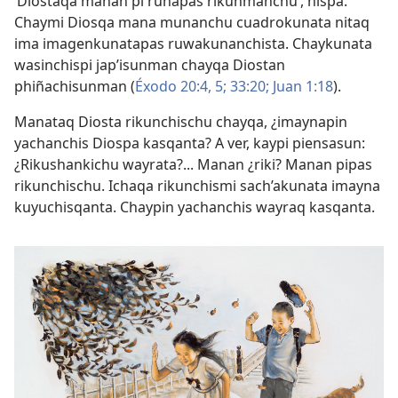
‘Diostaqa manan pi runapas rikunmanchu’, nispa.
Chaymi Diosqa mana munanchu cuadrokunata nitaq
ima imagenkunatapas ruwakunanchista. Chaykunata
wasinchispi jap’isunman chayqa Diostan
phiñachisunman (
Éxodo 20:4, 5;
33:20;
Juan 1:18
).
Manataq Diosta rikunchischu chayqa, ¿imaynapin
yachanchis Diospa kasqanta? A ver, kaypi piensasun:
¿Rikushankichu wayrata?... Manan ¿riki? Manan pipas
rikunchischu. Ichaqa rikunchismi sach’akunata imayna
kuyuchisqanta. Chaypin yachanchis wayraq kasqanta.