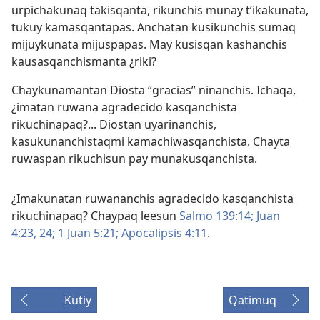
urpichakunaq takisqanta, rikunchis munay t’ikakunata,
tukuy kamasqantapas. Anchatan kusikunchis sumaq
mijuykunata mijuspapas. May kusisqan kashanchis
kausasqanchismanta ¿riki?
Chaykunamantan Diosta “gracias” ninanchis. Ichaqa,
¿imatan ruwana agradecido kasqanchista
rikuchinapaq?... Diostan uyarinanchis,
kasukunanchistaqmi kamachiwasqanchista. Chayta
ruwaspan rikuchisun pay munakusqanchista.
¿Imakunatan ruwananchis agradecido kasqanchista
rikuchinapaq? Chaypaq leesun
Salmo 139:14;
Juan
4:23, 24;
1 Juan 5:21;
Apocalipsis 4:11
.
Kutiy
Qatimuq