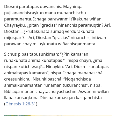
Diosmi paratapas qowanchis. Mayninqa
pujllananchisraykun mana munanchischu
paramunanta. Ichaqa parawanmi t’ikakuna wiñan.
Chayrayku, ¿pitan “gracias” ninanchis paramuqtin? Arí,
Diostan... ¿Frutakunata sumaq verdurakunata
mijuspari?... Arí, Diostan “gracias” ninanchis, intiwan
parawan chay mijuykunata wiñachisqanmanta.
Sichus pipas tapusunkiman: “¿Pin kamaran
runakunata animalkunatapas?”, nispa chayri, ¿ima
nispan kutichiwaq?... Ninaykin: “Arí, Diosmi runatapas
animaltapas kamaran”, nispa. Ichaqa manapaschá
creesunkichu. Nisunkipaschá: “Noqanchisqa
animalkunamantan runaman tukuranchis”, nispa.
Bibliaqa manan chaytachu yachachin. Aswanmi willan
llapa kausaqkuna Diospa kamasqan kasqanchista
(
Génesis 1:26-31
).