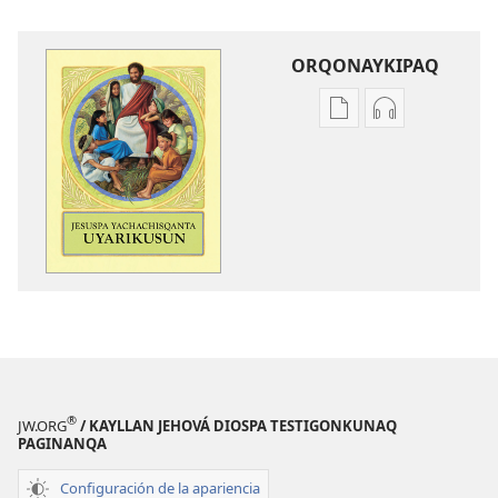
ORQONAYKIPAQ
Kaypi
Kaypin
qelqakunatan
grabasqa
copiawaq
qelqakunata
Jesuspa
horqowaq
yachachisqanta
Jesuspa
uyarikusun
yachachisqan
uyarikusun
®
JW.ORG
/ KAYLLAN JEHOVÁ DIOSPA TESTIGONKUNAQ
PAGINANQA
Configuración de la apariencia