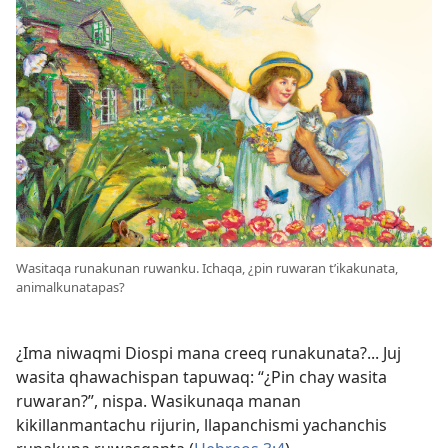
Wasitaqa runakunan ruwanku. Ichaqa, ¿pin ruwaran t’ikakunata,
animalkunatapas?
¿Ima niwaqmi Diospi mana creeq runakunata?... Juj
wasita qhawachispan tapuwaq: “¿Pin chay wasita
ruwaran?”, nispa. Wasikunaqa manan
kikillanmantachu rijurin, llapanchismi yachanchis