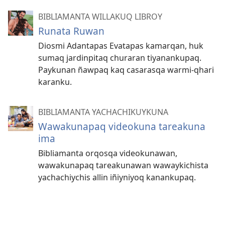
BIBLIAMANTA WILLAKUQ LIBROY
Runata Ruwan
Diosmi Adantapas Evatapas kamarqan, huk
sumaq jardinpitaq churaran tiyanankupaq.
Paykunan ñawpaq kaq casarasqa warmi-qhari
karanku.
BIBLIAMANTA YACHACHIKUYKUNA
Wawakunapaq videokuna tareakuna
ima
Bibliamanta orqosqa videokunawan,
wawakunapaq tareakunawan wawaykichista
yachachiychis allin iñiyniyoq kanankupaq.