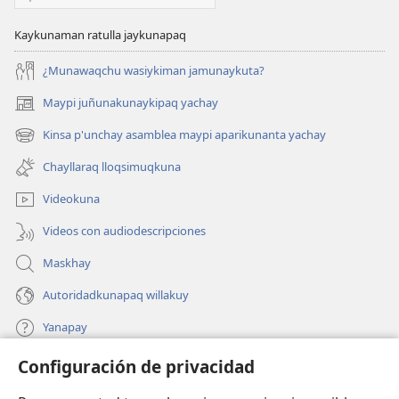
Kaykunaman ratulla jaykunapaq
¿Munawaqchu wasiykiman jamunaykuta?
Maypi juñunakunaykipaq yachay
(abre
una
Kinsa p'unchay asamblea maypi aparikunanta yachay
(abre
nueva
una
ventana)
Chayllaraq lloqsimuqkuna
nueva
ventana)
Videokuna
Videos con audiodescripciones
Maskhay
Autoridadkunapaq willakuy
Yanapay
Configuración de privacidad
Donacionta churanapaq
(abre
una