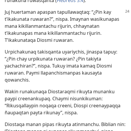
runakuna ruwasqanta (
Hebreos 3:4
).
Juj huertaman apaspan tapullawaqtaq: “¿Pin kay
t’ikakunata ruwaran?”, nispa. Imaynan wasikunapas
mana kikillanmantachu rijurin, chhaynatan
t’ikakunapas mana kikillanmantachu rijurin.
T’ikakunataqa Diosmi ruwaran.
Urpichakunaq takisqanta uyariychis, jinaspa tapuy:
“¿Pin chay urpikunata ruwaran? ¿Pin takiyta
yachachiran?”, nispa. Tukuy imata kamaq Diosmi
ruwaran. Paymi llapanchismanpas kausayta
qowanchis.
Wakin runakunaqa Diostaraqmi rikuyta munanku
paypi creenankupaq. Chaymi nisunkikuman:
“Rikusqallaypin noqaqa creeni, Diospi creenaypaqqa
ñaupaqtan payta rikunay”, nispa.
Diostaqa manan pipas rikuyta atinmanchu. Biblian nin: