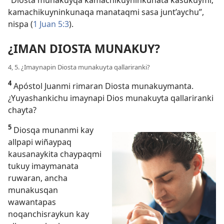
kamachikuyninkunaqa manataqmi sasa junt’aychu”,
nispa (
1 Juan 5:3
).
¿IMAN DIOSTA MUNAKUY?
4, 5. ¿Imaynapin Diosta munakuyta qallariranki?
4
Apóstol Juanmi rimaran Diosta munakuymanta.
¿Yuyashankichu imaynapi Dios munakuyta qallariranki
chayta?
5
Diosqa munanmi kay
allpapi wiñaypaq
kausanaykita chaypaqmi
tukuy imaymanata
ruwaran, ancha
munakusqan
wawantapas
noqanchisraykun kay