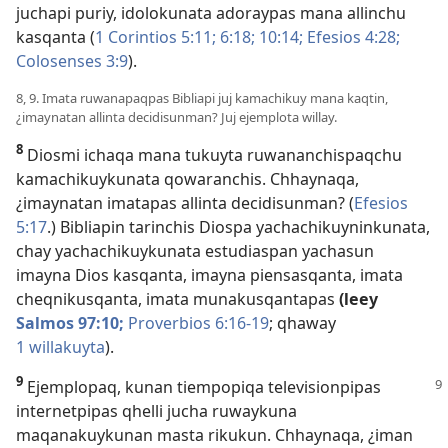
juchapi puriy, idolokunata adoraypas mana allinchu
kasqanta (
1 Corintios 5:11;
6:18;
10:14;
Efesios 4:28;
Colosenses 3:9
).
8, 9. Imata ruwanapaqpas Bibliapi juj kamachikuy mana kaqtin,
¿imaynatan allinta decidisunman? Juj ejemplota willay.
8
Diosmi ichaqa mana tukuyta ruwananchispaqchu
kamachikuykunata qowaranchis. Chhaynaqa,
¿imaynatan imatapas allinta decidisunman? (
Efesios
5:17
.) Bibliapin tarinchis Diospa yachachikuyninkunata,
chay yachachikuykunata estudiaspan yachasun
imayna Dios kasqanta, imayna piensasqanta, imata
cheqnikusqanta, imata munakusqantapas
(leey
Salmos 97:10;
Proverbios 6:16-19
; qhaway
1 willakuyta
).
9
Ejemplopaq, kunan tiempopiqa televisionpipas
internetpipas qhelli jucha ruwaykuna
maqanakuykunan masta rikukun. Chhaynaqa, ¿iman