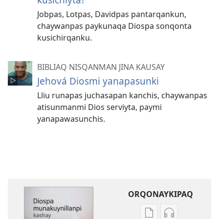
Jobpas, Lotpas, Davidpas pantarqankun,
chaywanpas paykunaqa Diospa sonqonta
kusichirqanku.
BIBLIAQ NISQANMAN JINA KAUSAY
Jehová Diosmi yanapasunki
Lliu runapas juchasapan kanchis, chaywanpas
atisunmanmi Dios serviyta, paymi
yanapawasunchis.
ORQONAYKIPAQ
Kaypi
Kaypin