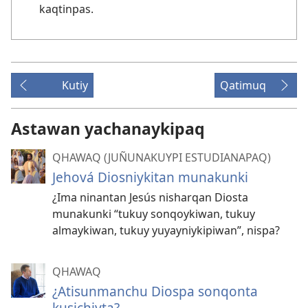
kaqtinpas.
Kutiy
Qatimuq
Astawan yachanaykipaq
QHAWAQ (JUÑUNAKUYPI ESTUDIANAPAQ)
Jehová Diosniykitan munakunki
¿Ima ninantan Jesús nisharqan Diosta
munakunki “tukuy sonqoykiwan, tukuy
almaykiwan, tukuy yuyayniykipiwan”, nispa?
QHAWAQ
¿Atisunmanchu Diospa sonqonta
kusichiyta?