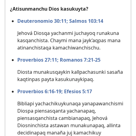
¿Atisunmanchu Dios kasukuyta?
Deuteronomio 30:11;
Salmos 103:14
Jehová Diosqa yachanmi juchayoq runakuna
kasqanchista. Chaymi mana jayk’aqpas mana
atinanchistaqa kamachiwanchischu.
Proverbios 27:11;
Romanos 7:21-25
Diosta munakusqaykin kallpachasunki sasaña
kaqtinpas payta kasukunaykipaq.
Proverbios 6:16-19;
Efesios 5:17
Bibliapi yachachikuykunaqa yanapawanchismi
Diospa piensasqanta yachanapaq,
piensasqanchista cambianapaq, Jehová
Diosninchista astawan munakunapaq, allinta
decidinapaq manaña juj kamachikuy