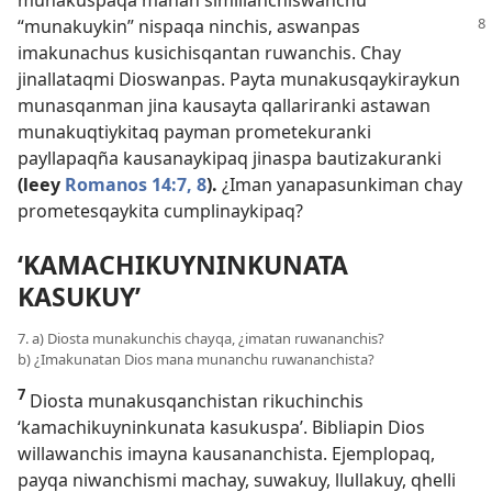
munakuspaqa manan simillanchiswanchu
“munakuykin” nispaqa
ninchis, aswanpas
imakunachus kusichisqantan ruwanchis. Chay
jinallataqmi Dioswanpas. Payta munakusqaykiraykun
munasqanman jina kausayta qallariranki astawan
munakuqtiykitaq payman prometekuranki
payllapaqña kausanaykipaq jinaspa bautizakuranki
(leey
Romanos 14:7, 8
).
¿Iman yanapasunkiman chay
prometesqaykita cumplinaykipaq?
‘KAMACHIKUYNINKUNATA
KASUKUY’
7. a) Diosta munakunchis chayqa, ¿imatan ruwananchis?
b) ¿Imakunatan Dios mana munanchu ruwananchista?
7
Diosta munakusqanchistan rikuchinchis
‘kamachikuyninkunata kasukuspa’. Bibliapin Dios
willawanchis imayna kausananchista. Ejemplopaq,
payqa niwanchismi machay, suwakuy, llullakuy, qhelli