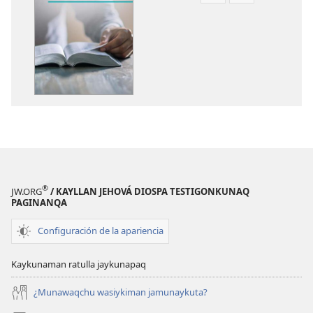
qelqakunatan
grabasqa
copiawaq
qelqakunata
Diospa
horqowaq
munakuynillanpi
Diospa
kashay
munakuynilla
kashay
®
JW.ORG
/ KAYLLAN JEHOVÁ DIOSPA TESTIGONKUNAQ
PAGINANQA
Configuración de la apariencia
Kaykunaman ratulla jaykunapaq
¿Munawaqchu wasiykiman jamunaykuta?