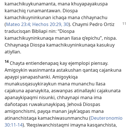
kamachikuykunamanta, mana khuyapayakuspa
kamachiq runamantawan. Diospa
kamachikuyninkunan ichaqa mana chhaynachu
(
Mateo 23:4;
Hechos 20:29, 30
). Chaymi Pedro
Ortiz
traducisqan Bibliapi nin: “Diospa
kamachikuyninkunaqa manan llasa q’epichu”, nispa.
Chhaynaqa Diospa kamachikuyninkunaqa kasukuy
atiyllan.
14
Chayta entiendenapaq kay ejemplopi piensay.
Amigoykin wasinmanta astakushan qantaq cajankuna
apaypi yanapashanki. Amigoykiqa
munakusqasuykiraykun mana munanchu llasa
cajakuna apanaykita, aswanpas atinallayki cajakunata
apanaykipaqmi nisunki, chhaynapi mana ima
dañotapas ruwakunaykipaq. Jehová Diospas
amigonchismi, payqa manan jayk’aqpas mana
atinanchistaqa kamachiwasunmanchu (
Deuteronomio
30:11-14
). ‘Reqsiwanchistaqmi imayna kasqanchista,