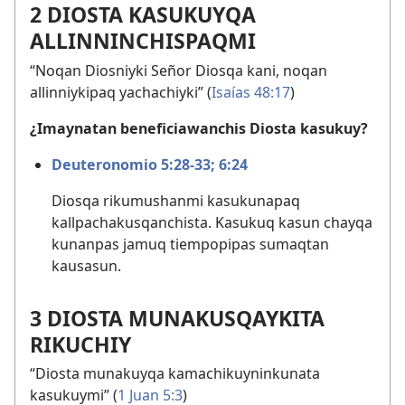
2 DIOSTA KASUKUYQA
ALLINNINCHISPAQMI
“Noqan Diosniyki Señor Diosqa kani, noqan
allinniykipaq yachachiyki” (
Isaías 48:17
)
¿Imaynatan beneficiawanchis Diosta kasukuy?
Deuteronomio 5:28-33;
6:24
Diosqa rikumushanmi kasukunapaq
kallpachakusqanchista. Kasukuq kasun chayqa
kunanpas jamuq tiempopipas sumaqtan
kausasun.
3 DIOSTA MUNAKUSQAYKITA
RIKUCHIY
“Diosta munakuyqa kamachikuyninkunata
kasukuymi” (
1 Juan 5:3
)