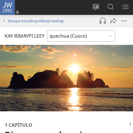
JW.ORG
Sutiykiwan
jaykuy
Direccionpi simi
JW.ORG
QH
(abre
akllay
nisqapi
ME
Diospa munakuynillanpi kashay
una
maskhay
nueva
KAY RIMAYPI LEEY
ventana)
1 CAPÍTULO