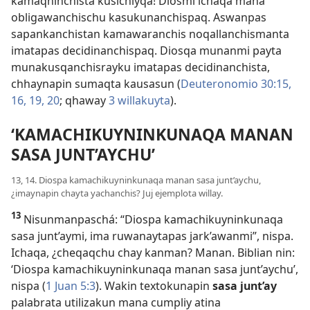
kamaqninchista kusichiyqa! Diosmi ichaqa mana
obligawanchischu kasukunanchispaq. Aswanpas
sapankanchistan kamawaranchis noqallanchismanta
imatapas decidinanchispaq. Diosqa munanmi payta
munakusqanchisrayku imatapas decidinanchista,
chhaynapin sumaqta kausasun (
Deuteronomio 30:15,
16,
19, 20
; qhaway
3 willakuyta
).
‘KAMACHIKUYNINKUNAQA MANAN
SASA JUNT’AYCHU’
13, 14. Diospa kamachikuyninkunaqa manan sasa junt’aychu,
¿imaynapin chayta yachanchis? Juj ejemplota willay.
13
Nisunmanpaschá: “Diospa kamachikuyninkunaqa
sasa junt’aymi, ima ruwanaytapas jark’awanmi”, nispa.
Ichaqa, ¿cheqaqchu chay kanman? Manan. Biblian nin:
‘Diospa kamachikuyninkunaqa manan sasa junt’aychu’,
nispa (
1 Juan 5:3
). Wakin textokunapin
sasa junt’ay
palabrata utilizakun mana cumpliy atina