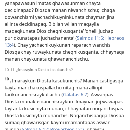
yanapawasun imatas qhawasunman chayta
decidinapaq? Diosqa manan niwanchischu; ichaqa
qowanchismi yachachikuyninkunata chayman jina
allinta decidinapaq
. Biblian willan ‘maqaylla
maqaqkunata Dios cheqnikusqanta’ ‘qhelli juchapi
puriqkunatapas juchachananta’ (
Salmos 11:5;
Hebreos
13:4
). Chay yachachikuykunan reparachiwanchis
Diosqa chay ruwaykunata cheqnikusqanta, chhaynaqa
manan chaykunata qhawananchischu.
10, 11. ¿Imaraykun Diosta kasukunchis?
10
¿Imaraykun Diosta kasukunchis? Manan castigasqa
kayta manchakuspallachu nitaq mana allinpi
tarikunanchisraykullachu (
Gálatas 6:7
). Aswanpas
Diosta munakusqanchisraykun. Imaynan juj wawapas
taytanta kusichiyta munan, chhaynatan noqanchispas
Diosta kusichiyta munanchis. Noqanchispaqqa Diospa
sumaq qhawarisqan kaymi imamantapas aswan
allinqa (
Salmos 5:12;
Proverbios 12:2
; qhaway