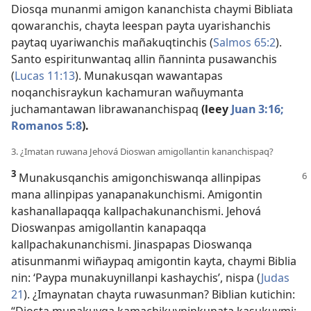
Diosqa munanmi amigon kananchista chaymi Bibliata
qowaranchis, chayta leespan payta uyarishanchis
paytaq uyariwanchis mañakuqtinchis (
Salmos 65:2
).
Santo espiritunwantaq allin ñanninta pusawanchis
(
Lucas 11:13
). Munakusqan wawantapas
noqanchisraykun kachamuran wañuymanta
juchamantawan librawananchispaq
(leey
Juan 3:16;
Romanos 5:8
).
3. ¿Imatan ruwana Jehová Dioswan amigollantin kananchispaq?
3
Munakusqanchis amigonchiswanqa allinpipas
mana allinpipas yanapanakunchismi. Amigontin
kashanallapaqqa kallpachakunanchismi. Jehová
Dioswanpas amigollantin kanapaqqa
kallpachakunanchismi. Jinaspapas Dioswanqa
atisunmanmi wiñaypaq amigontin kayta, chaymi Biblia
nin: ‘Paypa munakuynillanpi kashaychis’, nispa (
Judas
21
). ¿Imaynatan chayta ruwasunman? Biblian kutichin:
“Diosta munakuyqa kamachikuyninkunata kasukuymi;