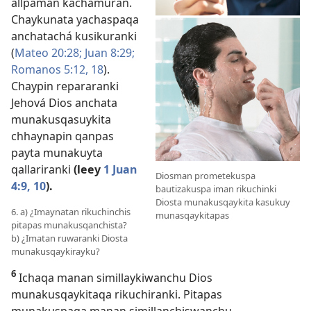
allpaman kachamuran.
Chaykunata yachaspaqa
anchatachá kusikuranki
(
Mateo 20:28;
Juan 8:29;
Romanos 5:12,
18
).
Chaypin repararanki
Jehová Dios anchata
munakusqasuykita
chhaynapin qanpas
payta munakuyta
qallariranki
(leey
1 Juan
Diosman prometekuspa
4:9, 10
).
bautizakuspa iman rikuchinki
Diosta munakusqaykita kasukuy
6. a) ¿Imaynatan rikuchinchis
munasqaykitapas
pitapas munakusqanchista?
b) ¿Imatan ruwaranki Diosta
munakusqaykirayku?
6
Ichaqa manan simillaykiwanchu Dios
munakusqaykitaqa rikuchiranki. Pitapas