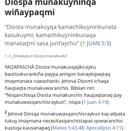
Diospa munakuyninqa
wiñaypaqmi
“Diosta munakuyqa kamachikuyninkunata
kasukuymi; kamachikuyninkunaqa
manataqmi sasa junt’aychu” (
1 JUAN 5:3
)
1, 2. ¿Imaraykun Diosta munakunki?
YAQAPASCHÁ Diosta munakusqaykirayku
bautizakurankiña paypa amigon kanaykipaqtaq
imaymanata ruwashanki. Jehová Diosmi ichaqa
ñaupaqta munakuwaranchis. Biblian nin:
“Noqanchisqa Diosta munakunchis ñaupaqtaraq pay
munakuwasqanchisraykun”, nispa (
1 Juan 4:19
).
2
Jehová Diosqa munakuwasqanchisraykun kay allpata
tukuy imaymana necesitasqanchistapas qowaranchis
kusisqa kausanapaq (
Mateo 5:43-48;
Apocalipsis 4:11
).