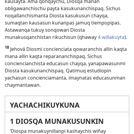
kausayta. Ama qonqaychu, Diosqa manan
obligawanchischu payta kasukunanchispaq. Sichus
noqallanchismanta Diosta kasukusun chayqa,
sumaqtan kausasun kunanpas jamuq tiempopipas.
Astawanqa tukuy sonqowan Diosta
munakusqanchistan rikuchisun (qhaway
4 willakuyta
).
18
Jehová Diosmi concienciata qowaranchis allin kaqta
mana allin kaqta reparananchispaq. Sichus
conciencianchista educasun chayqa, yanapawasunmi
Diosta kasukunanchispaq. Qatimuq estudiopin
yachasun concienciamanta, imaynatas educasunman
chaymantawan.
YACHACHIKUYKUNA
1 DIOSQA MUNAKUSUNKIN
‘Diospa munakuynillanpi kashaychis wiñay