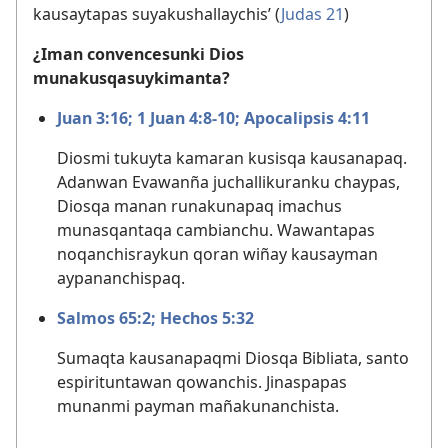
kausaytapas suyakushallaychis’ (
Judas 21
)
¿Iman convencesunki Dios
munakusqasuykimanta?
Juan 3:16;
1 Juan 4:8-10;
Apocalipsis 4:11
Diosmi tukuyta kamaran kusisqa kausanapaq.
Adanwan Evawanña juchallikuranku chaypas,
Diosqa manan runakunapaq imachus
munasqantaqa cambianchu. Wawantapas
noqanchisraykun qoran wiñay kausayman
aypananchispaq.
Salmos 65:2;
Hechos 5:32
Sumaqta kausanapaqmi Diosqa Bibliata, santo
espirituntawan qowanchis. Jinaspapas
munanmi payman mañakunanchista.