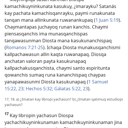
kamachikuyninkunata kasukuy, ¿imarayku? Satanás
kay pachata kamachisqanrayku, paymi runakunata
tanqan mana allinkunata ruwanankupaq (
1 Juan 5:19
).
Chaymantapas juchayoq runan kanchis. Chaymi
piensasqanchis ima munasqanchispas
tanqawasunman Diosta mana kasukunanchispaq
(
Romanos 7:21-25
). Ichaqa Diosta munakusqanchismi
kallpachawasun allin kaqta ruwanapaq. Diosqa
anchatan valoran payta kasukunapaq
kallpachakusqanchista, chaymi santo espiritunta
qowanchis sumaq runa kananchispaq chaypas
yanapawasunmi Diosta kasukunapaq (
1 Samuel
15:22, 23;
Hechos 5:32;
Gálatas 5:22, 23
).
17, 18. a) ¿Imatan kay libropi yachasun? b) ¿Imatan qatimuq estudiopi
yachasun?
17
Kay libropin yachasun Diospa
yachachikuyninkunaman kamachikuyninkunaman jina