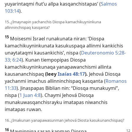
yuyarintaqmi ñut’u allpa kasqanchistapas’ (
Salmos
103:14
).
15. ¿Imaynapin yachanchis Diospa kamachikuyninkuna
allinninchispaq kasqanta?
15
Moisesmi Israel runakunata niran: ‘Diospa
kamachikuyninkunata kasukuspaqa allinmi kankichis
unaytataqmi kausankichis’, nispa (
Deuteronomio 5:28-
33;
6:24
). Kunan tiempopipas Diospa
kamachikuyninkunaqa yanapawanchismi allinta
kausananchispaq
(leey
Isaías 48:17
).
Jehová Diosqa
yachanmi imachus allinninchispaq kasqanta (
Romanos
11:33
). Jinaspapas Biblian nin: “Diosqa munakuymi”,
nispa (
1 Juan 4:8
). Chaymi Jehová Diosqa
munakuwasqanchisrayku imatapas niwanchis
imatapas ruwan.
16. ¿Imakunan yanapawasunman Jehová Diosta kasukunanchispaq?
16
Mayninpiqa sasan kanman Diospa