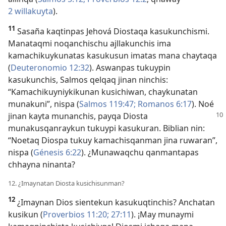
2 willakuyta
).
11
Sasaña kaqtinpas Jehová Diostaqa kasukunchismi.
Manataqmi noqanchischu ajllakunchis ima
kamachikuykunatas kasukusun imatas mana chaytaqa
(
Deuteronomio 12:32
). Aswanpas tukuypin
kasukunchis, Salmos qelqaq jinan ninchis:
“Kamachikuyniykikunan kusichiwan, chaykunatan
munakuni”, nispa (
Salmos 119:47;
Romanos 6:17
). Noé
jinan
kayta munanchis, payqa Diosta
munakusqanraykun tukuypi kasukuran. Biblian nin:
“Noetaq Diospa tukuy kamachisqanman jina ruwaran”,
nispa (
Génesis 6:22
). ¿Munawaqchu qanmantapas
chhayna ninanta?
12. ¿Imaynatan Diosta kusichisunman?
12
¿Imaynan Dios sientekun kasukuqtinchis? Anchatan
kusikun (
Proverbios 11:20;
27:11
). ¡May munaymi