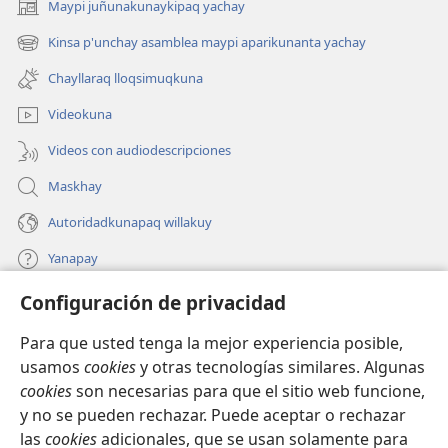
Maypi juñunakunaykipaq yachay
(abre
una
Kinsa p'unchay asamblea maypi aparikunanta yachay
(abre
nueva
una
ventana)
Chayllaraq lloqsimuqkuna
nueva
ventana)
Videokuna
Videos con audiodescripciones
Maskhay
Autoridadkunapaq willakuy
Yanapay
Configuración de privacidad
Donacionta churanapaq
(abre
una
Para que usted tenga la mejor experiencia posible,
nueva
INTERNETPI QELQANCHISKUNA Watchtower™
usamos
cookies
y otras tecnologías similares. Algunas
(abre
ventana)
cookies
son necesarias para que el sitio web funcione,
una
®
JW Hub
nueva
y no se pueden rechazar. Puede aceptar o rechazar
(abre
ventana)
las
cookies
adicionales, que se usan solamente para
una