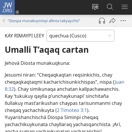
JW.ORG
Sutiykiwan
jaykuy
Direccionpi simi
JW.ORG
QH
(abre
akllay
nisqapi
ME
“Diospa munakuyninpi allinta takyaychis”
una
maskhay
nueva
KAY RIMAYPI LEEY
ventana)
Umalli T’aqaq cartan
Jehová Diosta munakuqkuna:
Jesusmi niran: “Cheqaqkaqtan reqsinkichis, chay
cheqaqkaqtaqmi kacharichisunkichispas”, nispa (
Juan
8:32
). Chay simikunaqa anchatan kallpachawanchis.
Kay ‘tukukuy qaylla p’unchaykunapi’ sinchitaña
llullakuy mast’arikushan chaypas tarisunmanmi chay
cheqaq yachachikuyta (
2 Timoteo 3:1
).
Yuyarishanchischá Diospa Siminpi cheqaq
yachachikuykunata chayllaraq yachasqanchista. ¡Arí,
ancha sumaq yachaykunatan yacharanchis!