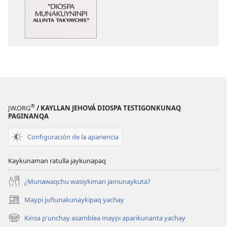
“Diospa
horqowaq
munakuyninpi
“Diospa
allinta
munakuyninp
takyaychis”
allinta
takyaychis”
®
JW.ORG
/ KAYLLAN JEHOVÁ DIOSPA TESTIGONKUNAQ
PAGINANQA
Configuración de la apariencia
Kaykunaman ratulla jaykunapaq
¿Munawaqchu wasiykiman jamunaykuta?
Maypi juñunakunaykipaq yachay
(abre
una
Kinsa p'unchay asamblea maypi aparikunanta yachay
(abre
nueva