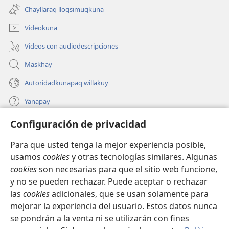
una
ventana)
Chayllaraq lloqsimuqkuna
nueva
ventana)
Videokuna
Videos con audiodescripciones
Maskhay
Autoridadkunapaq willakuy
Yanapay
Configuración de privacidad
Donacionta churanapaq
(abre
una
Para que usted tenga la mejor experiencia posible,
nueva
INTERNETPI QELQANCHISKUNA Watchtower™
usamos
cookies
y otras tecnologías similares. Algunas
(abre
ventana)
cookies
son necesarias para que el sitio web funcione,
una
®
JW Hub
nueva
y no se pueden rechazar. Puede aceptar o rechazar
(abre
ventana)
una
las
cookies
adicionales, que se usan solamente para
®
JW Library
nueva
mejorar la experiencia del usuario. Estos datos nunca
ventana)
se pondrán a la venta ni se utilizarán con fines