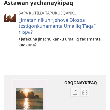
Astawan yachanaykipaq
SAPA KUTILLA TAPUKUSQANKU
¿Imatan nikun “Jehová Diospa
testigonkunamanta Umalliq T’aqa”
nispa?
¿Jefekuna jinachu kanku umalliq t’aqamanta
kaqkuna?
ORQONAYKIPAQ
Kaypi
Kaypin
qelqakunatan
grabasqa
copiawaq
qelqakunata