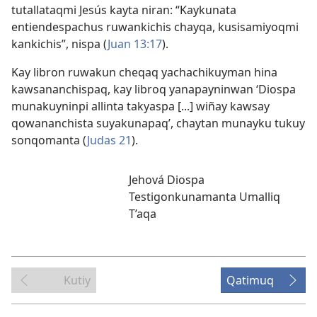
tutallataqmi Jesús kayta niran: “Kaykunata
entiendespachus ruwankichis chayqa, kusisamiyoqmi
kankichis”, nispa (
Juan 13:17
).
Kay libron ruwakun cheqaq yachachikuyman hina
kawsananchispaq, kay libroq yanapayninwan ‘Diospa
munakuyninpi allinta takyaspa [...] wiñay kawsay
qowananchista suyakunapaq’, chaytan munayku tukuy
sonqomanta (
Judas 21
).
Jehová Diospa
Testigonkunamanta Umalliq
T’aqa
Kutiy
Qatimuq