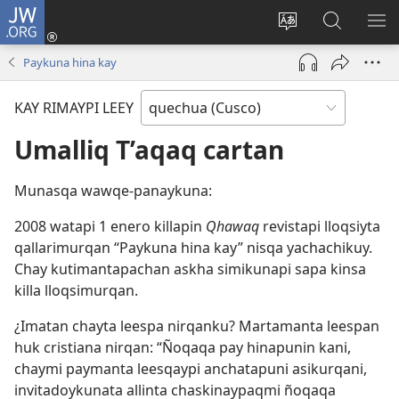
JW.ORG
Sutiykiwan
jaykuy
Direccionpi simi
JW.ORG
QH
(abre
akllay
nisqapi
ME
Paykuna hina kay
una
maskhay
nueva
KAY RIMAYPI LEEY
ventana)
Umalliq T’aqaq cartan
Munasqa wawqe-panaykuna:
2008 watapi 1 enero killapin
Qhawaq
revistapi lloqsiyta
qallarimurqan “Paykuna hina kay” nisqa yachachikuy.
Chay kutimantapachan askha simikunapi sapa kinsa
killa lloqsimurqan.
¿Imatan chayta leespa nirqanku? Martamanta leespan
huk cristiana nirqan: “Ñoqaqa pay hinapunin kani,
chaymi paymanta leesqaypi anchatapuni asikurqani,
invitadoykunata allinta chaskinaypaqmi ñoqaqa