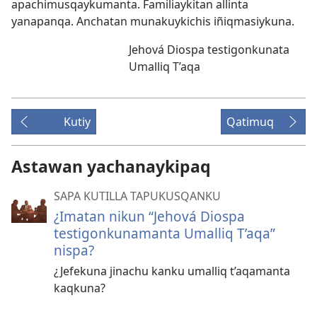
apachimusqaykumanta. Familiaykitan allinta
yanapanqa. Anchatan munakuykichis iñiqmasiykuna.
Jehová Diospa testigonkunata
Umalliq T’aqa
Kutiy
Qatimuq
Astawan yachanaykipaq
SAPA KUTILLA TAPUKUSQANKU
¿Imatan nikun “Jehová Diospa
testigonkunamanta Umalliq T’aqa”
nispa?
¿Jefekuna jinachu kanku umalliq t’aqamanta
kaqkuna?