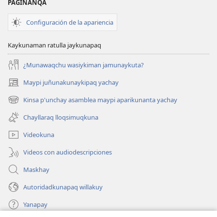
PAGINANQA
Configuración de la apariencia
Kaykunaman ratulla jaykunapaq
¿Munawaqchu wasiykiman jamunaykuta?
Maypi juñunakunaykipaq yachay
(abre
una
Kinsa p'unchay asamblea maypi aparikunanta yachay
(abre
nueva
una
ventana)
Chayllaraq lloqsimuqkuna
nueva
ventana)
Videokuna
Videos con audiodescripciones
Maskhay
Autoridadkunapaq willakuy
Yanapay