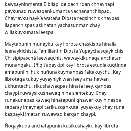
kawsayninmanta Bibliapi qelqachirqan chhaynapi
paykunaq ruwasqankumanta yachananchispaq.
Chayrayku hayk’a wataña Diosta reqsinchis chaypas
llapanchispas askhatan yachasunman chay
willakuykunata leespa.
Maytapunin munayku kay librota chaskispa hinalla
leenaykichista. Familiantin Diosta Yupaychasqaykichis
Ch’isipipaschá leewaqchis, wawaykikunaqa anchatan
munanqaku. Iñiq t’aqaykipi kay librota estudiakuqtinqa
amapuni ni huk huñunakuymanpas faltakuychu. Kay
librotaqa tukuy yuyayniykiwan leey ama hawan
ukhuntachu, rikushawaqpas hinata leey, qanpas
chaypi ruwaysikushawaq hina sientekuy. Chay
runakunapas kawaq hinatapuni qhawarikuy hinaspa
reparay imaynapi tarikusqankuta, yuyaykuy chay runa
kaspayki imatan ruwawaq karqan chaypi.
Ñoqaykuqa anchatapunin kusikushayku kay librota