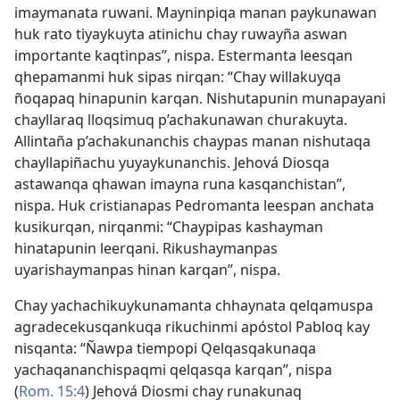
imaymanata ruwani. Mayninpiqa manan paykunawan
huk rato tiyaykuyta atinichu chay ruwayña aswan
importante kaqtinpas”, nispa. Estermanta leesqan
qhepamanmi huk sipas nirqan: “Chay willakuyqa
ñoqapaq hinapunin karqan. Nishutapunin munapayani
chayllaraq lloqsimuq p’achakunawan churakuyta.
Allintaña p’achakunanchis chaypas manan nishutaqa
chayllapiñachu yuyaykunanchis. Jehová Diosqa
astawanqa qhawan imayna runa kasqanchistan”,
nispa. Huk cristianapas Pedromanta leespan anchata
kusikurqan, nirqanmi: “Chaypipas kashayman
hinatapunin leerqani. Rikushaymanpas
uyarishaymanpas hinan karqan”, nispa.
Chay yachachikuykunamanta chhaynata qelqamuspa
agradecekusqankuqa rikuchinmi apóstol Pabloq kay
nisqanta: “Ñawpa tiempopi Qelqasqakunaqa
yachaqananchispaqmi qelqasqa karqan”, nispa
(
Rom. 15:4
) Jehová Diosmi chay runakunaq