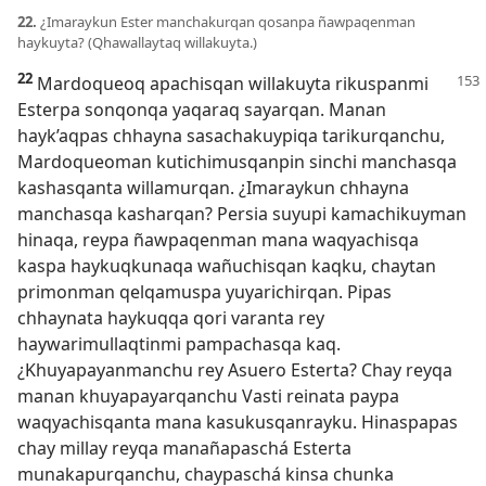
22.
¿Imaraykun Ester manchakurqan qosanpa ñawpaqenman
haykuyta? (Qhawallaytaq willakuyta.)
22
Mardoqueoq apachisqan willakuyta rikuspanmi
Esterpa sonqonqa yaqaraq sayarqan. Manan
hayk’aqpas chhayna sasachakuypiqa tarikurqanchu,
Mardoqueoman kutichimusqanpin sinchi manchasqa
kashasqanta willamurqan. ¿Imaraykun chhayna
manchasqa kasharqan? Persia suyupi kamachikuyman
hinaqa, reypa ñawpaqenman mana waqyachisqa
kaspa haykuqkunaqa wañuchisqan kaqku, chaytan
primonman qelqamuspa yuyarichirqan. Pipas
chhaynata haykuqqa qori varanta rey
haywarimullaqtinmi pampachasqa kaq.
¿Khuyapayanmanchu rey Asuero Esterta? Chay reyqa
manan khuyapayarqanchu Vasti reinata paypa
waqyachisqanta mana kasukusqanrayku. Hinaspapas
chay millay reyqa manañapaschá Esterta
munakapurqanchu, chaypaschá kinsa chunka