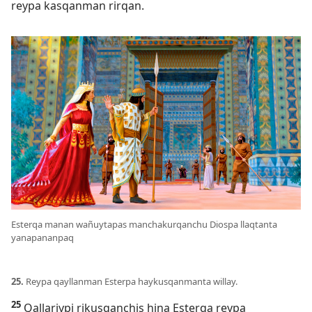
reypa kasqanman rirqan.
Esterqa manan wañuytapas manchakurqanchu Diospa llaqtanta
yanapananpaq
25.
Reypa qayllanman Esterpa haykusqanmanta willay.
25
Qallariypi rikusqanchis hina Esterqa reypa