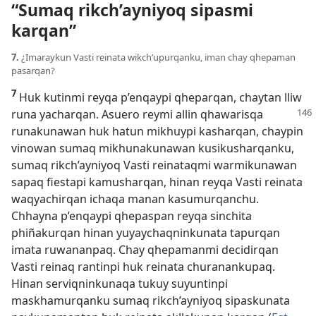
“Sumaq rikch’ayniyoq sipasmi
karqan”
7.
¿Imaraykun Vasti reinata wikch’upurqanku, iman chay qhepaman
pasarqan?
7
Huk kutinmi reyqa p’enqaypi qheparqan, chaytan lliw
runa yacharqan. Asuero reymi allin qhawarisqa
runakunawan huk hatun mikhuypi kasharqan, chaypin
vinowan sumaq mikhunakunawan kusikusharqanku,
sumaq rikch’ayniyoq Vasti reinataqmi warmikunawan
sapaq fiestapi kamusharqan, hinan reyqa Vasti reinata
waqyachirqan ichaqa manan kasumurqanchu.
Chhayna p’enqaypi qhepaspan reyqa sinchita
phiñakurqan hinan yuyaychaqninkunata tapurqan
imata ruwananpaq. Chay qhepamanmi decidirqan
Vasti reinaq rantinpi huk reinata churanankupaq.
Hinan serviqninkunaqa tukuy suyuntinpi
maskhamurqanku sumaq rikch’ayniyoq sipaskunata