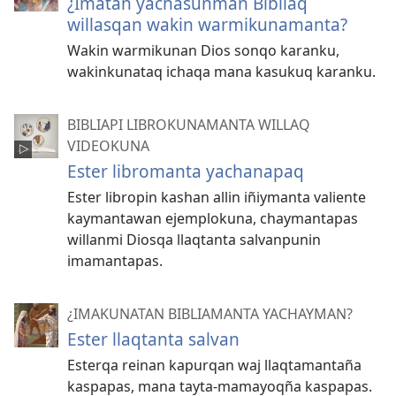
¿Imatan yachasunman Bibliaq
willasqan wakin warmikunamanta?
Wakin warmikunan Dios sonqo karanku,
wakinkunataq ichaqa mana kasukuq karanku.
BIBLIAPI LIBROKUNAMANTA WILLAQ
VIDEOKUNA
Ester libromanta yachanapaq
Ester libropin kashan allin iñiymanta valiente
kaymantawan ejemplokuna, chaymantapas
willanmi Diosqa llaqtanta salvanpunin
imamantapas.
¿IMAKUNATAN BIBLIAMANTA YACHAYMAN?
Ester llaqtanta salvan
Esterqa reinan kapurqan waj llaqtamantaña
kaspapas, mana tayta-mamayoqña kaspapas.