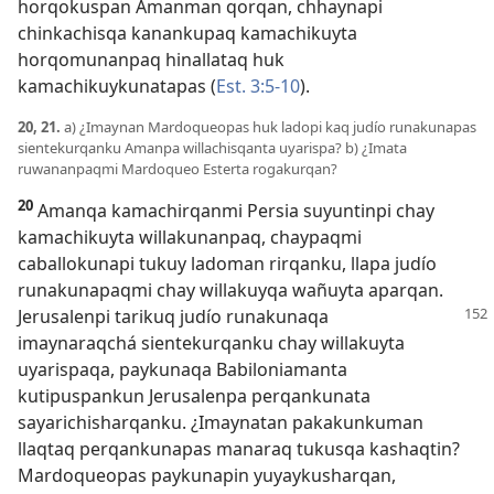
horqokuspan Amanman qorqan, chhaynapi
chinkachisqa kanankupaq kamachikuyta
horqomunanpaq hinallataq huk
kamachikuykunatapas (
Est. 3:5-10
).
20, 21.
a) ¿Imaynan Mardoqueopas huk ladopi kaq judío runakunapas
sientekurqanku Amanpa willachisqanta uyarispa? b) ¿Imata
ruwananpaqmi Mardoqueo Esterta rogakurqan?
20
Amanqa kamachirqanmi Persia suyuntinpi chay
kamachikuyta willakunanpaq, chaypaqmi
caballokunapi tukuy ladoman rirqanku, llapa judío
runakunapaqmi chay willakuyqa wañuyta aparqan.
Jerusalenpi tarikuq judío runakunaqa
imaynaraqchá sientekurqanku chay willakuyta
uyarispaqa, paykunaqa Babiloniamanta
kutipuspankun Jerusalenpa perqankunata
sayarichisharqanku. ¿Imaynatan pakakunkuman
llaqtaq perqankunapas manaraq tukusqa kashaqtin?
Mardoqueopas paykunapin yuyaykusharqan,