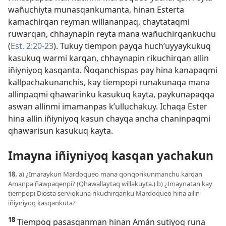
wañuchiyta munasqankumanta, hinan Esterta
kamachirqan reyman willananpaq, chaytataqmi
ruwarqan, chhaynapin reyta mana wañuchirqankuchu
(
Est. 2:20-23
). Tukuy tiempon payqa huch’uyyaykukuq
kasukuq warmi karqan, chhaynapin rikuchirqan allin
iñiyniyoq kasqanta. Ñoqanchispas pay hina kanapaqmi
kallpachakunanchis, kay tiempopi runakunaqa mana
allinpaqmi qhawarinku kasukuq kayta, paykunapaqqa
aswan allinmi imamanpas k’ulluchakuy. Ichaqa Ester
hina allin iñiyniyoq kasun chayqa ancha chaninpaqmi
qhawarisun kasukuq kayta.
Imayna iñiyniyoq kasqan yachakun
18.
a) ¿Imaraykun Mardoqueo mana qonqorikunmanchu karqan
Amanpa ñawpaqenpi? (Qhawallaytaq willakuyta.) b) ¿Imaynatan kay
tiempopi Diosta serviqkuna rikuchirqanku Mardoqueo hina allin
iñiyniyoq kasqankuta?
18
Tiempoq pasasqanman hinan Amán sutiyoq runa