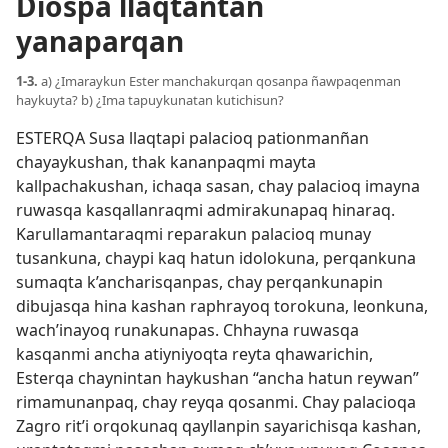
Diospa llaqtantan
yanaparqan
1-3.
a) ¿Imaraykun Ester manchakurqan qosanpa ñawpaqenman
haykuyta? b) ¿Ima tapuykunatan kutichisun?
ESTERQA Susa llaqtapi palacioq pationmanñan
chayaykushan, thak kananpaqmi mayta
kallpachakushan, ichaqa sasan, chay palacioq imayna
ruwasqa kasqallanraqmi admirakunapaq hinaraq.
Karullamantaraqmi reparakun palacioq munay
tusankuna, chaypi kaq hatun idolokuna, perqankuna
sumaqta k’ancharisqanpas, chay perqankunapin
dibujasqa hina kashan raphrayoq torokuna, leonkuna,
wach’inayoq runakunapas. Chhayna ruwasqa
kasqanmi ancha atiyniyoqta reyta qhawarichin,
Esterqa chaynintan haykushan “ancha hatun reywan”
rimamunanpaq, chay reyqa qosanmi. Chay palacioqa
Zagro rit’i orqokunaq qayllanpin sayarichisqa kashan,