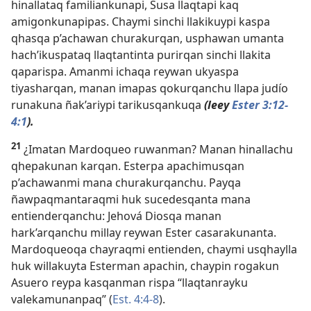
hinallataq familiankunapi, Susa llaqtapi kaq
amigonkunapipas. Chaymi sinchi llakikuypi kaspa
qhasqa p’achawan churakurqan, usphawan umanta
hach’ikuspataq llaqtantinta purirqan sinchi llakita
qaparispa. Amanmi ichaqa reywan ukyaspa
tiyasharqan, manan imapas qokurqanchu llapa judío
runakuna ñak’ariypi tarikusqankuqa
(leey
Ester 3:12-
4:1
).
21
¿Imatan Mardoqueo ruwanman? Manan hinallachu
qhepakunan karqan. Esterpa apachimusqan
p’achawanmi mana churakurqanchu. Payqa
ñawpaqmantaraqmi huk sucedesqanta mana
entienderqanchu: Jehová Diosqa manan
hark’arqanchu millay reywan Ester casarakunanta.
Mardoqueoqa chayraqmi entienden, chaymi usqhaylla
huk willakuyta Esterman apachin, chaypin rogakun
Asuero reypa kasqanman rispa “llaqtanrayku
valekamunanpaq” (
Est. 4:4-8
).