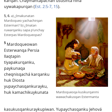
karqan. Chaymantapachan ususinta hina
uywakapurqan (
Est. 2:5-7,
15
).
5, 6.
a) ¿Imakunatan
Mardoqueo yachachirqan
Esterman? b) ¿Imatan
ruwarqanku sapa p’unchay
Esterpas Mardoqueopas?
5
Mardoqueowan
Esterwanqa Persia
llaqtapin
tiyapakurqanku,
paykunaqa
cheqnisqachá karqanku
huk Diosta
yupaychasqankurayku,
huk kamachikuykunata
Mardoqueoqa kusikurqanmi
wawachakusqan Estermanta
kasukusqankuraykupiwan. Yupaychasqanku Jehová