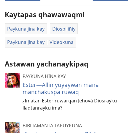
Kaytapas qhawawaqmi
Paykuna jina kay
Diospi iñiy
Paykuna jina kay | Videokuna
Astawan yachanaykipaq
PAYKUNA HINA KAY
Ester—Allin yuyaywan mana
manchakuspa ruwaq
¿Imatan Ester ruwarqan Jehová Diosrayku
llaqtanrayku ima?
BIBLIAMANTA TAPUYKUNA