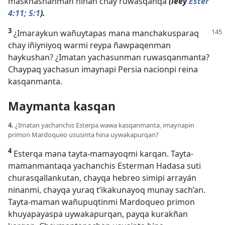
maskhashanman hinan chay ruwasqanqa
(leey
Ester
4:11;
5:1
).
3
¿Imaraykun wañuytapas mana manchakusparaq
chay iñiyniyoq warmi reypa ñawpaqenman
haykushan? ¿Imatan yachasunman ruwasqanmanta?
Chaypaq yachasun imaynapi Persia nacionpi reina
kasqanmanta.
Maymanta kasqan
4.
¿Imatan yachanchis Esterpa wawa kasqanmanta, imaynapin
primon Mardoqueo ususinta hina uywakapurqan?
4
Esterqa mana tayta-mamayoqmi karqan. Tayta-
mamanmantaqa yachanchis Esterman Hadasa suti
churasqallankutan, chayqa hebreo simipi arrayán
ninanmi, chayqa yuraq t’ikakunayoq munay sach’an.
Tayta-maman wañupuqtinmi Mardoqueo primon
khuyapayaspa uywakapurqan, payqa kurakñan