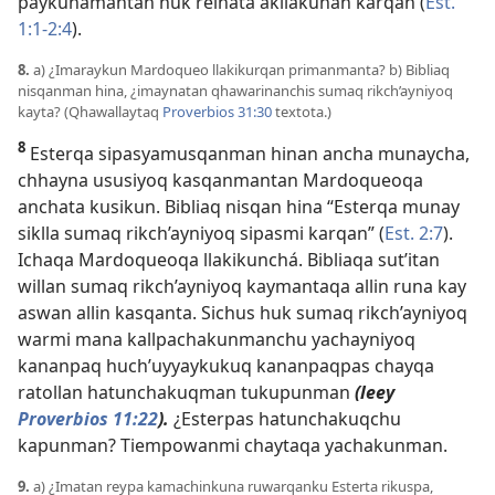
paykunamantan huk reinata akllakunan karqan (
Est.
1:1-2:4
).
8.
a) ¿Imaraykun Mardoqueo llakikurqan primanmanta? b) Bibliaq
nisqanman hina, ¿imaynatan qhawarinanchis sumaq rikch’ayniyoq
kayta? (Qhawallaytaq
Proverbios 31:30
textota.)
8
Esterqa sipasyamusqanman hinan ancha munaycha,
chhayna ususiyoq kasqanmantan Mardoqueoqa
anchata kusikun. Bibliaq nisqan hina “Esterqa munay
siklla sumaq rikch’ayniyoq sipasmi karqan” (
Est. 2:7
).
Ichaqa Mardoqueoqa llakikunchá. Bibliaqa sut’itan
willan sumaq rikch’ayniyoq kaymantaqa allin runa kay
aswan allin kasqanta. Sichus huk sumaq rikch’ayniyoq
warmi mana kallpachakunmanchu yachayniyoq
kananpaq huch’uyyaykukuq kananpaqpas chayqa
ratollan hatunchakuqman tukupunman
(leey
Proverbios 11:22
).
¿Esterpas hatunchakuqchu
kapunman? Tiempowanmi chaytaqa yachakunman.
9.
a) ¿Imatan reypa kamachinkuna ruwarqanku Esterta rikuspa,