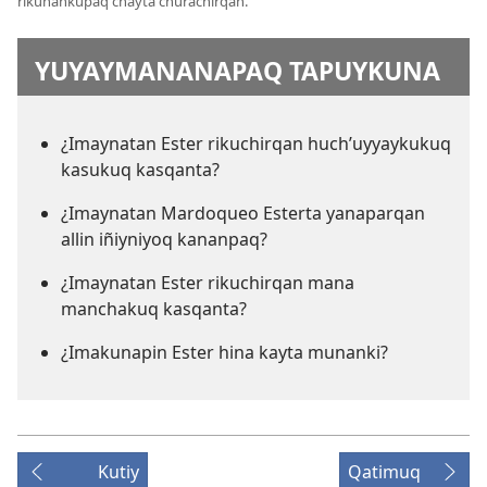
rikunankupaq chayta churachirqan.
YUYAYMANANAPAQ TAPUYKUNA
¿Imaynatan Ester rikuchirqan huch’uyyaykukuq
kasukuq kasqanta?
¿Imaynatan Mardoqueo Esterta yanaparqan
allin iñiyniyoq kananpaq?
¿Imaynatan Ester rikuchirqan mana
manchakuq kasqanta?
¿Imakunapin Ester hina kayta munanki?
Kutiy
Qatimuq