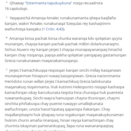
Qhaway
“Estermanta tapukuykuna”
nisqa recuadrota
b
16 capitulopi.
Yaqapaschá Amanqa Amalec runakunamanta qhepa kaqllaña
c
karqan, wakin ‘Amalec runakunaqa’ Ezequías rey kashaqtinmi
wañuchisqa kasqaku (
1 Crón. 4:43
).
Amanqa kinsa pachak kinsa chunka waranqa kilo qolqetan qoyta
d
munarqan, chayqa karqan pachak-pachak millón dolarkunaraqmi.
Sichus Asuero rey karqan Jerjes I chayqa munapayananpaq hinachá
karqan chay nisqanqa, payqa askha qolqetan yanqapaq gastamurqan
Grecia runakunawan maqanakamusqanpi.
Jerjes I kamachikuqqa reqsisqan karqan sinchi millay kasqanwan
e
munasqanman hinapuni ruwaq kasqanpiwan. Grecia nacionmanta
Heródoto runan willan Jerjes I kamachikuq Grecia ladokunata
maqanakuq risqanmanta. Huk kutinmi Helesponto nisqapi kashaspa
kamachirqan iskay barcokunata teqsita hina churaspa huk puenteta
ruwanankupaq. Sinchi wayra hamuspan chayta thunirqan, chaymi
sinchita phiñakuspa chay puente ruwaypi umalliqkunata
wañuchirqan, unuta hasut’ispataq qaparispa ñakarqan. Chay
risqallanpitaqmi huk qhapaq runa rogakurqan maqanakuykunaman
huknin churin amaña rinanpaq, hinan reyqa kamachirqan chay
churinta iskayman partenankupaq, llapa runa wanananpaqtaq