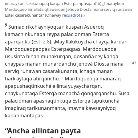
imaraykun llakikunapaq karqan Esterpa ripusqan? b) ¿Imaraykun
Mardoqueo hinallata qhawarqan Jehová Diosta mana serviq runawan
Ester casarakunanta? (Qhaway
recuadrota
.)
9
Sumaq rikch’ayniyoqta rikuspan Asueroq
kamachinkunaqa reypa palacionman Esterta
aparqanku (
Est. 2:8
). ¡May llakikuychá chayqa karqan
Mardoqueopaqpas Esterpaqpas! Mardoqueoqa
ususinta hinan munakurqan, qosanña rey kanqa
chaypas manan munarqanchu
Jehová Diosta mana
serviq runawan casarakunanta, ichaqa manan
hark’aytaqa atirqanchu.
Mardoqueoqa manaraq
b
apapushaqtinkuchá allinta yuyaycharqan,
chaykunataqa Esterqa manachá qonqarqanchu. Susa
palacioman apashaqtinkuqa Esterqa tapukunchá
imapiraq tarikunanmanta, imayna kawsayniyoq
kananmantapas.
“Ancha allintan payta