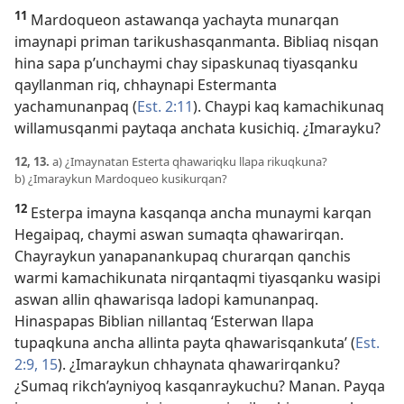
11
Mardoqueon astawanqa yachayta munarqan
imaynapi priman tarikushasqanmanta. Bibliaq nisqan
hina sapa p’unchaymi chay sipaskunaq tiyasqanku
qayllanman riq, chhaynapi Estermanta
yachamunanpaq (
Est. 2:11
). Chaypi kaq kamachikunaq
willamusqanmi paytaqa anchata kusichiq. ¿Imarayku?
12, 13.
a) ¿Imaynatan Esterta qhawariqku llapa rikuqkuna?
b) ¿Imaraykun Mardoqueo kusikurqan?
12
Esterpa imayna kasqanqa ancha munaymi karqan
Hegaipaq, chaymi aswan sumaqta qhawarirqan.
Chayraykun yanapanankupaq churarqan qanchis
warmi kamachikunata nirqantaqmi tiyasqanku wasipi
aswan allin qhawarisqa ladopi kamunanpaq.
Hinaspapas Biblian nillantaq ‘Esterwan llapa
tupaqkuna ancha allinta payta qhawarisqankuta’ (
Est.
2:9,
15
). ¿Imaraykun chhaynata qhawarirqanku?
¿Sumaq rikch’ayniyoq kasqanraykuchu? Manan. Payqa