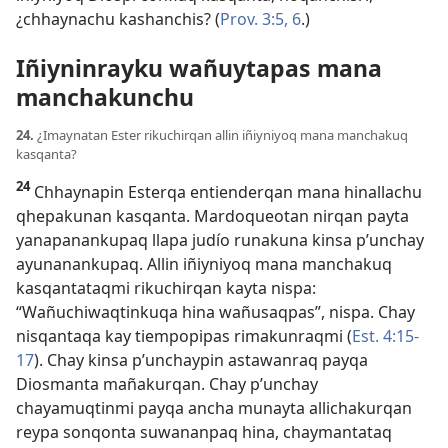
¿chhaynachu kashanchis? (
Prov. 3:5, 6
.)
Iñiyninrayku wañuytapas mana
manchakunchu
24.
¿Imaynatan Ester rikuchirqan allin iñiyniyoq mana manchakuq
kasqanta?
24
Chhaynapin Esterqa entienderqan mana hinallachu
qhepakunan kasqanta. Mardoqueotan nirqan payta
yanapanankupaq llapa judío runakuna kinsa p’unchay
ayunanankupaq. Allin iñiyniyoq mana manchakuq
kasqantataqmi rikuchirqan kayta nispa:
“Wañuchiwaqtinkuqa hina wañusaqpas”, nispa. Chay
nisqantaqa kay tiempopipas rimakunraqmi (
Est. 4:15-
17
). Chay kinsa p’unchaypin astawanraq payqa
Diosmanta mañakurqan. Chay p’unchay
chayamuqtinmi payqa ancha munayta allichakurqan
reypa sonqonta suwananpaq hina, chaymantataq