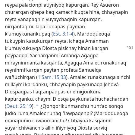
reypa palacionpi atiyniyoq kapurqan. Rey Asueron
churarqan qhepa kaq kamachikuqta hina, chhaynapin
reyta yanapaqnin yuyaychaqnin kapurqan,
nirqantaqmi llapa runapas payman
k’umuykunankupaq (
Est. 3:1-4
). Mardoqueoqa
tukuypin kasukurqan reyta, ichaqa Amanman
k’umuykukuyqa Diosta pisichay
hinan karqan
paypaqqa. Yacharqanmi Amanqa Agagpa
mirayninmanta kasqanta, Agagqa Amalec runakunaq
reyninmi karqan paytan profeta Samuelqa
wañuchirqan (
1 Sam. 15:33
). Amalec runakunaqa sinchi
millaymi karqanku, chhaynapin paykunaqa Jehová
Diospaqpas llaqtanpaqpas enemigonkuna
kapurqanku, chaymi Diosqa paykunata huchacharqan
(
Deut. 25:19
).
¿Qonqorikunmanchu hunt’aq sonqo
c
judío runa Amalec runaq ñawpaqenpi? ¡Mardoqueoqa
manapunin ruwanmanchu! Chhayna kasqanmi
yuyarichiwanchis allin iñiyniyoq Diosta serviq