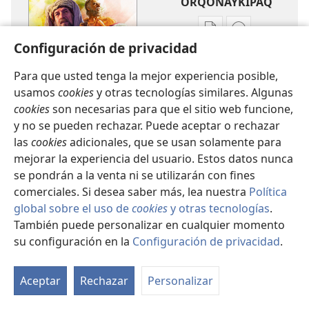
ORQONAYKIPAQ
Kaypi
Kaypin
Configuración de privacidad
qelqakunatan
grabasqa
copiawaq
qelqakunata
Para que usted tenga la mejor experiencia posible,
Paykuna
horqowaq
usamos
cookies
y otras tecnologías similares. Algunas
hina
Paykuna
cookies
son necesarias para que el sitio web funcione,
kay
hina
y no se pueden rechazar. Puede aceptar o rechazar
kay
las
cookies
adicionales, que se usan solamente para
mejorar la experiencia del usuario. Estos datos nunca
se pondrán a la venta ni se utilizarán con fines
comerciales. Si desea saber más, lea nuestra
Política
global sobre el uso de
cookies
y otras tecnologías
.
®
También puede personalizar en cualquier momento
JW.ORG
/ KAYLLAN JEHOVÁ DIOSPA TESTIGONKUNAQ
PAGINANQA
su configuración en la
Configuración de privacidad
.
Mo
Configuración de la apariencia
ín
Aceptar
Rechazar
Personalizar
Kaykunaman ratulla jaykunapaq