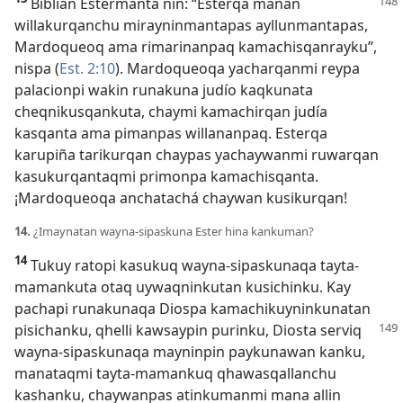
Biblian Estermanta nin: “Esterqa manan
willakurqanchu mirayninmantapas ayllunmantapas,
Mardoqueoq ama rimarinanpaq kamachisqanrayku”,
nispa (
Est. 2:10
). Mardoqueoqa yacharqanmi reypa
palacionpi wakin runakuna judío kaqkunata
cheqnikusqankuta, chaymi kamachirqan judía
kasqanta ama pimanpas willananpaq. Esterqa
karupiña tarikurqan chaypas yachaywanmi ruwarqan
kasukurqantaqmi primonpa kamachisqanta.
¡Mardoqueoqa anchatachá chaywan kusikurqan!
14.
¿Imaynatan wayna-sipaskuna Ester hina kankuman?
14
Tukuy ratopi kasukuq wayna-sipaskunaqa tayta-
mamankuta otaq uywaqninkutan kusichinku. Kay
pachapi runakunaqa Diospa kamachikuyninkunatan
pisichanku, qhelli kawsaypin
purinku, Diosta serviq
wayna-sipaskunaqa mayninpin paykunawan kanku,
manataqmi tayta-mamankuq qhawasqallanchu
kashanku, chaywanpas atinkumanmi mana allin