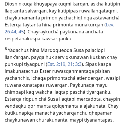
Diosninkuqa khuyapayakuqmi karqan, askha kutipin
llaqtanta salvarqan, kay kutipipas ruwallanqataqmi,
chaykunamanta primon yachachiqtinqa astawanchá
Esterqa taytanta hina primonta munakurqan (
Lev.
26:44, 45
). Chayraykuchá paykunaqa anchata
respetanakuspa kawsarqanku.
6
Yaqachus hina Mardoqueoqa Susa palaciopi
llank’arqan, payqa huk serviqkunawan kuskan chay
punkupi tiyaqpuni (
Est. 2:19,
21;
3:3
). Sipas kaspa
imakunatachus Ester ruwasqanmantaqa pisitan
yachanchis, ichaqa primontachá atienderqan, wasipi
ruwanakunatapas ruwarqan. Paykunaqa mayu
chimpapi kaq wakcha llaqtapipaschá tiyarqanku,
Esterqa riqpunichá Susa llaqtapi mercadota, chaypin
vendeqku qorimanta qolqemanta alajakunata. Chay
kutikunapiqa manachá yacharqanchu qhepaman
chaykunawan churakunanta, maypi tiyanantapas.