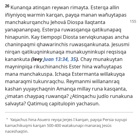
26
Kunanqa atinqan reywan rimayta. Esterqa allin
iñiyniyoq warmin karqan, payqa manan wañuytapas
manchakurqanchu
Jehová Diospa llaqtanta
yanapananpaq. Esterpa ruwasqanqa qatikunapaq
hinapunin. Kay tiempopi Diosta serviqkunapas ancha
chaninpaqmi qhawarinchis ruwasqankunata. Jesusmi
nirqan qatikuqninkunaqa munakuyninkupi reqsisqa
kanankuta
(leey
Juan 13:34, 35
).
Chay munakuytan
mayninpiqa rikuchinanchis Ester hina wañuytapas
mana manchakuspa. Ichaqa Estermanta willakuyqa
manaraqmi tukunraqchu. Reymanmi willananraq
kashan yuyaychaqnin Amanqa millay runa kasqanta,
¿imatan chaypaq ruwanqa? ¿Atinqachu judío runakuna
salvayta? Qatimuq capitulopin yachasun.
Yaqachus hina Asuero reyqa Jerjes I karqan, payqa Persia suyupi
a
kamachikuqmi karqan 500-400 watakunapi manaraq Jesús
naceshaqtin.