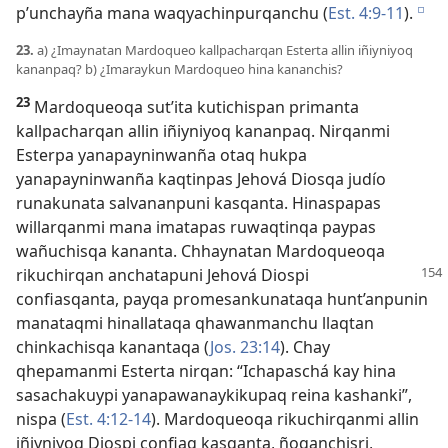
p’unchayña mana waqyachinpurqanchu (
Est. 4:9-11
).
e
23.
a) ¿Imaynatan Mardoqueo kallpacharqan Esterta allin iñiyniyoq
kananpaq? b) ¿Imaraykun Mardoqueo hina kananchis?
23
Mardoqueoqa sut’ita kutichispan primanta
kallpacharqan allin iñiyniyoq kananpaq. Nirqanmi
Esterpa yanapayninwanña otaq hukpa
yanapayninwanña kaqtinpas Jehová Diosqa judío
runakunata salvananpuni kasqanta. Hinaspapas
willarqanmi mana imatapas ruwaqtinqa paypas
wañuchisqa kananta. Chhaynatan Mardoqueoqa
rikuchirqan anchatapuni Jehová
Diospi
confiasqanta, payqa promesankunataqa hunt’anpunin
manataqmi hinallataqa qhawanmanchu llaqtan
chinkachisqa kanantaqa (
Jos. 23:14
). Chay
qhepamanmi Esterta nirqan: “Ichapaschá kay hina
sasachakuypi yanapawanaykikupaq reina kashanki”,
nispa (
Est. 4:12-14
). Mardoqueoqa rikuchirqanmi allin
iñiyniyoq Diospi confiaq kasqanta, ñoqanchisri,