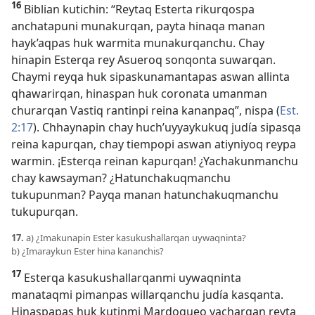
16
Biblian kutichin: “Reytaq Esterta rikurqospa
anchatapuni munakurqan, payta hinaqa manan
hayk’aqpas huk warmita munakurqanchu. Chay
hinapin Esterqa rey Asueroq sonqonta suwarqan.
Chaymi reyqa huk sipaskunamantapas aswan allinta
qhawarirqan, hinaspan huk coronata umanman
churarqan Vastiq rantinpi reina kananpaq”, nispa (
Est.
2:17
). Chhaynapin chay huch’uyyaykukuq judía sipasqa
reina kapurqan, chay tiempopi aswan atiyniyoq reypa
warmin. ¡Esterqa reinan kapurqan! ¿Yachakunmanchu
chay kawsayman? ¿Hatunchakuqmanchu
tukupunman? Payqa manan hatunchakuqmanchu
tukupurqan.
17.
a) ¿Imakunapin Ester kasukushallarqan uywaqninta?
b) ¿Imaraykun Ester hina kananchis?
17
Esterqa kasukushallarqanmi uywaqninta
manataqmi pimanpas willarqanchu judía kasqanta.
Hinaspapas huk kutinmi Mardoqueo yacharqan reyta