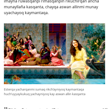
imayna ruwasqanpi rimasqanpin rikuchirqan ancha
munayllaña kasqanta, chayqa aswan allinmi munay
uyachayoq kaymantaqa.
Esterqa yacharqanmi sumaq rikch’ayniyoq kaymantaqa
huch’uyyaykukuq yachayniyoq kay aswan allin kasqanta
13