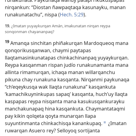
runakunata. Paykunaqa wañuy patapi rikukuspapas
nirqankun: “Diostan ñawpaqtaqa kasunayku, manan
runakunatachu”, nispa (
Hech. 5:29
).
19.
¿Imatan yuyaykurqan Amán, imakunatan nirqan reypa
sonqonman chayananpaq?
19
Amanqa sinchitan phiñakurqan Mardoqueoq mana
qonqorikusqanwan, chaymi paytapas
llaqtamasinkunatapas chinkachinanpaq yuyaykurqan.
Reypa kasqanman rispan judío runakunamanta mana
allinta rimamurqan, ichaqa manan willarqanchu
pikuna chay runakuna kasqanta. Nirqanmi paykunaqa
“ch’eqeykusqa wak llaqta runakuna” kasqankuta
‘kamachikuyninkupas sapaq’ kasqanta, huch’uy llaqta
kaspapas reypa nisqanta mana kasukusqankurayku
manchakunapaq hina kasqankuta. Chaymantataqmi
pay kikin qolqeta qoyta munarqan llapa
suyuntinmanta chinkachisqa kanankupaq.
¿Imatan
d
ruwarqan Asuero rey? Selloyoq sortijanta