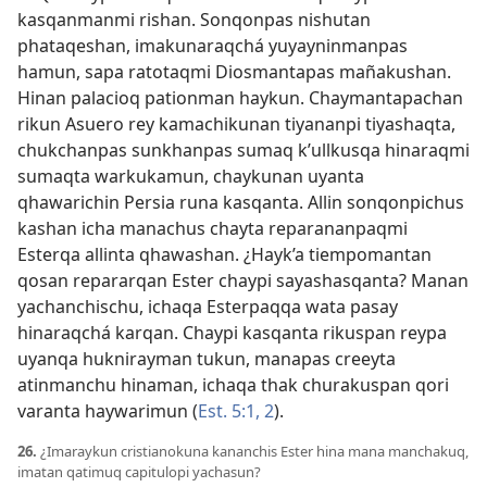
kasqanmanmi rishan. Sonqonpas nishutan
phataqeshan, imakunaraqchá yuyayninmanpas
hamun, sapa ratotaqmi Diosmantapas mañakushan.
Hinan palacioq pationman haykun. Chaymantapachan
rikun Asuero rey kamachikunan tiyananpi tiyashaqta,
chukchanpas sunkhanpas sumaq k’ullkusqa hinaraqmi
sumaqta warkukamun, chaykunan uyanta
qhawarichin Persia runa kasqanta. Allin sonqonpichus
kashan icha manachus chayta reparananpaqmi
Esterqa allinta qhawashan. ¿Hayk’a tiempomantan
qosan repararqan Ester chaypi sayashasqanta? Manan
yachanchischu, ichaqa Esterpaqqa wata pasay
hinaraqchá karqan. Chaypi kasqanta rikuspan reypa
uyanqa huknirayman tukun, manapas creeyta
atinmanchu hinaman, ichaqa thak churakuspan qori
varanta haywarimun (
Est. 5:1, 2
).
26.
¿Imaraykun cristianokuna kananchis Ester hina mana manchakuq,
imatan qatimuq capitulopi yachasun?