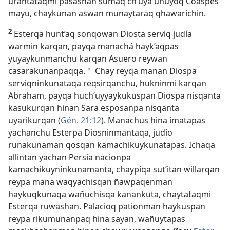
urantataqmi pasashan sumaq ch’uya unuyoq Coaspes
mayu, chaykunan aswan munaytaraq qhawarichin.
2
Esterqa hunt’aq sonqowan Diosta serviq judía
warmin karqan, payqa manachá hayk’aqpas
yuyaykunmanchu karqan Asuero reywan
casarakunanpaqqa.
Chay reyqa manan Diospa
a
serviqninkunataqa reqsirqanchu, hukninmi karqan
Abraham, payqa huch’uyyaykukuspan Diospa nisqanta
kasukurqan hinan Sara esposanpa nisqanta
uyarikurqan (
Gén. 21:12
). Manachus hina imatapas
yachanchu Esterpa Diosninmantaqa, judío
runakunaman qosqan kamachikuykunatapas. Ichaqa
allintan yachan Persia nacionpa
kamachikuyninkunamanta, chaypiqa sut’itan willarqan
reypa mana waqyachisqan ñawpaqenman
haykuqkunaqa wañuchisqa kanankuta, chaytataqmi
Esterqa ruwashan. Palacioq pationman haykuspan
reypa rikumunanpaq hina sayan, wañuytapas