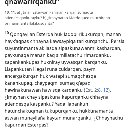
qhawarirqanku”
10, 11.
a) ¿Iman Esterwan kanman karqan sumaqta
atiendesqankurayku? b) ¿Imaynatan Mardoqueo rikuchirqan
primanmanta llakikusqanta?
10
Qonqayllan Esterqa huk ladopi rikukurqan, manan
hayk’aqpas chhayna kawsaypiqa tarikurqanchu, Persia
suyuntinmanta akllasqa sipaskunawanmi kasharqan,
paykunaqa manan kaq simillatachu rimarqanku,
sapankankupas hukniray uywasqan karqanku.
Llapankutan Hegai runa cuidarqan, paymi
encargakurqan huk watapi sumaqchasqa
kanankupaq, chaypaqmi sumaq q’apaq
hawinakunawan hawisqa karqanku (
Est. 2:8,
12
).
¿Imaynan chay sipaskuna kapurqanku chhayna
atiendesqa kaspanku? Yaqa llapankun
hatunchakuqman tukupurqanku, hukkunamanta
aswan munayllaña kaytan munarqanku. ¿Chhaynachu
kapurqan Esterpas?