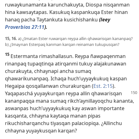
ruwaykunamanta karunchakuyta, Diospa nisqanman
hina kawsaytapas. Kasukuq kaspankuqa Ester hinan
hanaq pacha Taytankuta kusichishanku
(leey
Proverbios 27:11
).
15, 16.
a) ¿Imatan Ester ruwarqan reypa allin qhawarisqan kananpaq?
b) ¿Imaynan Esterpaq kanman karqan reinaman tukupusqan?
15
Estermanta rimashallasun. Reypa ñawpaqenman
rinanpaq tupaqtinqa atirqanmi tukuy alajakunawan
churakuyta, chhaynapi ancha sumaq
qhawarikunanpaq. Ichaqa huch’uyyaykukuq kaspan
Hegaipa qosqallanwan churakurqan (
Est. 2:15
).
Yaqapaschá yuyaykurqan reypa allin qhawarisqan
kananpaqqa mana sumaq rikch’aynillayoqchu kananta,
aswanpas huch’uyyaykukuq kay aswan importante
kasqanta, chhayna kaytaqa manan pipas
rikuchisharqanchu tiyasqan palaciopiqa. ¿Allinchu
chhayna yuyaykusqan karqan?